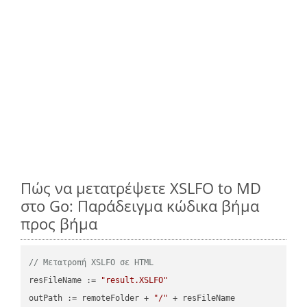
Πώς να μετατρέψετε XSLFO to MD
στο Go: Παράδειγμα κώδικα βήμα
προς βήμα
// Μετατροπή XSLFO σε HTML
resFileName := 
"result.XSLFO"
outPath := remoteFolder + 
"/"
 + resFileName
