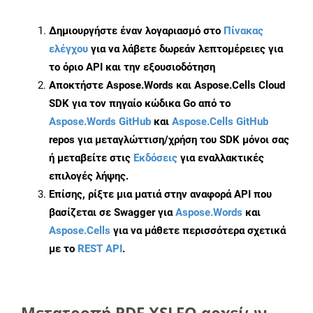
Δημιουργήστε έναν λογαριασμό στο
Πίνακας
ελέγχου
για να λάβετε δωρεάν λεπτομέρειες για
το όριο API και την εξουσιοδότηση
Αποκτήστε Aspose.Words και Aspose.Cells Cloud
SDK για τον πηγαίο κώδικα Go από το
Aspose.Words GitHub
και
Aspose.Cells GitHub
repos για μεταγλώττιση/χρήση του SDK μόνοι σας
ή μεταβείτε στις
Εκδόσεις
για εναλλακτικές
επιλογές λήψης.
Επίσης, ρίξτε μια ματιά στην αναφορά API που
βασίζεται σε Swagger για
Aspose.Words
και
Aspose.Cells
για να μάθετε περισσότερα σχετικά
με το
REST API
.
Μετατροπή PDF XSLFO αρχείων