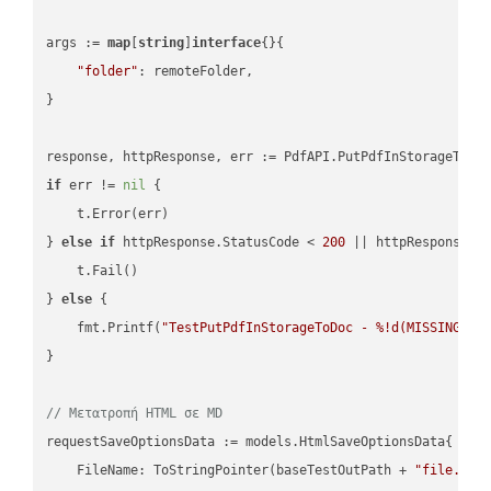
args := 
map
[
string
]
interface
{}{

"folder"
: remoteFolder,

}

if
 err != 
nil
 {

    t.Error(err)

} 
else
if
 httpResponse.StatusCode < 
200
 || httpResponse.S
    t.Fail()

} 
else
 {

    fmt.Printf(
"TestPutPdfInStorageToDoc - %!d(MISSING)\n
}

// Μετατροπή HTML σε MD
requestSaveOptionsData := models.HtmlSaveOptionsData{

    FileName: ToStringPointer(baseTestOutPath + 
"file.HTM