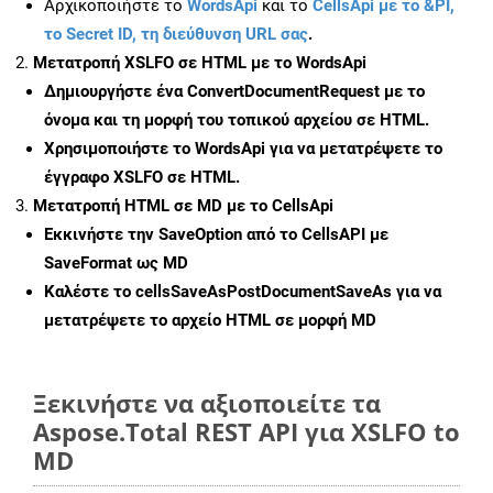
Αρχικοποιήστε το
WordsApi
και το
CellsApi με το &PI,
το Secret ID, τη διεύθυνση URL σας
.
Μετατροπή XSLFO σε HTML με το WordsApi
Δημιουργήστε ένα
ConvertDocumentRequest
με το
όνομα και τη μορφή του τοπικού αρχείου σε HTML.
Χρησιμοποιήστε το WordsApi για να μετατρέψετε το
έγγραφο XSLFO σε HTML.
Μετατροπή HTML σε MD με το CellsApi
Εκκινήστε την
SaveOption
από το CellsAPI με
SaveFormat ως MD
Καλέστε το
cellsSaveAsPostDocumentSaveAs
για να
μετατρέψετε το αρχείο HTML σε μορφή
MD
Ξεκινήστε να αξιοποιείτε τα
Aspose.Total REST API για XSLFO to
MD