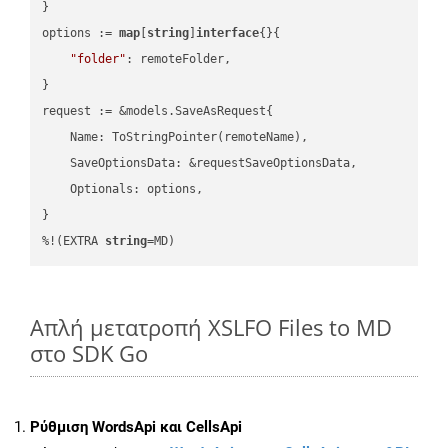
}

options := 
map
[
string
]
interface
{}{

"folder"
: remoteFolder,

}

request := &models.SaveAsRequest{

    Name: ToStringPointer(remoteName),

    SaveOptionsData: &requestSaveOptionsData,

    Optionals: options,

}

%!(EXTRA 
string
=MD)
Απλή μετατροπή XSLFO Files to MD
στο SDK Go
Ρύθμιση WordsApi και CellsApi