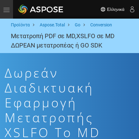
Ελληνικά
Toggle navigation
Προϊόντα
Aspose.Total
Go
Conversion
Μετατροπή PDF σε MD,XSLFO σε MD
ΔΩΡΕΑΝ μετατροπέας ή GO SDK
Δωρεάν
Διαδικτυακή
Εφαρμογή
Μετατροπής
XSLFO To MD