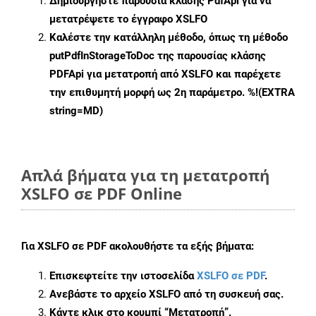
Δημιουργήστε παρουσία κλάσης
PdfApi
για να
μετατρέψετε το έγγραφο XSLFO
Καλέστε την κατάλληλη μέθοδο, όπως τη μέθοδο
putPdfInStorageToDoc
της παρουσίας κλάσης
PDFApi για μετατροπή από XSLFO και παρέχετε
την επιθυμητή μορφή ως 2η παράμετρο. %!(EXTRA
string=MD)
Απλά βήματα για τη μετατροπή
XSLFO σε PDF Online
Για
XSLFO σε PDF
ακολουθήστε τα εξής βήματα:
Επισκεφτείτε την ιστοσελίδα
XSLFO σε PDF
.
Ανεβάστε το αρχείο XSLFO από τη συσκευή σας.
Κάντε κλικ στο κουμπί
“Μετατροπή”
.