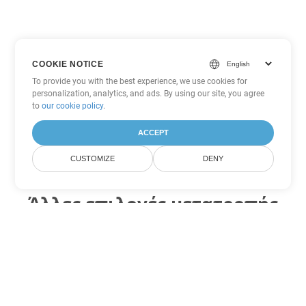
COOKIE NOTICE
To provide you with the best experience, we use cookies for
personalization, analytics, and ads. By using our site, you agree
to
our cookie policy
.
ACCEPT
CUSTOMIZE
DENY
Άλλες επιλογές μετατροπής
PDF
Μετατροπή XSLFO σε DOC
DOC:
Microsoft Word Binary Format