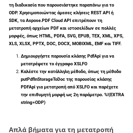
τη διαδικασία που παρουσιάστηκε παραπάνω για το
ODP. Χρησιμοποιώντας άμεσες κλήσεις REST API ή
SDK, τα Aspose.PDF Cloud API επιτρέπουν τη
μετατροπή αρχείων PDF και ιστοσελίδων σε πολλές
μορφές, όπως HTML, PDFA, SVG, EPUB, TEX, XML, XPS,
XLS, XLSX, PPTX, DOC, DOCX, MOBIXML, EMF και TIFF.
Δημιουργήστε παρουσία κλάσης
PdfApi
για να
μετατρέψετε το έγγραφο XSLFO
Καλέστε την κατάλληλη μέθοδο, όπως τη μέθοδο
putPdfInStorageToDoc
της παρουσίας κλάσης
PDFApi για μετατροπή από XSLFO και παρέχετε
την επιθυμητή μορφή ως 2η παράμετρο. %!(EXTRA
string=ODP)
Απλά βήματα για τη μετατροπή