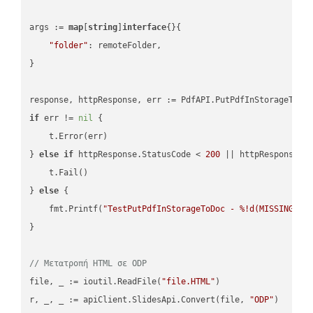
args := 
map
[
string
]
interface
{}{

"folder"
: remoteFolder,

}

if
 err != 
nil
 {

    t.Error(err)

} 
else
if
 httpResponse.StatusCode < 
200
 || httpResponse.S
    t.Fail()

} 
else
 {

    fmt.Printf(
"TestPutPdfInStorageToDoc - %!d(MISSING)\n
}

// Μετατροπή HTML σε ODP
file, _ := ioutil.ReadFile(
"file.HTML"
)

r, _, _ := apiClient.SlidesApi.Convert(file, 
"ODP"