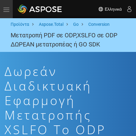
Ελληνικά
Toggle navigation
Προϊόντα
Aspose.Total
Go
Conversion
Μετατροπή PDF σε ODP,XSLFO σε ODP
ΔΩΡΕΑΝ μετατροπέας ή GO SDK
Δωρεάν
Διαδικτυακή
Εφαρμογή
Μετατροπής
XSLFO To ODP