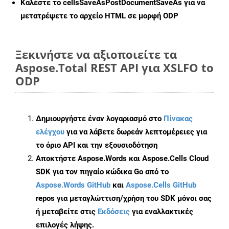
Καλέστε το
cellsSaveAsPostDocumentSaveAs
για να
μετατρέψετε το αρχείο HTML σε μορφή
ODP
Ξεκινήστε να αξιοποιείτε τα
Aspose.Total REST API για XSLFO to
ODP
Δημιουργήστε έναν λογαριασμό στο
Πίνακας
ελέγχου
για να λάβετε δωρεάν λεπτομέρειες για
το όριο API και την εξουσιοδότηση
Αποκτήστε Aspose.Words και Aspose.Cells Cloud
SDK για τον πηγαίο κώδικα Go από το
Aspose.Words GitHub
και
Aspose.Cells GitHub
repos για μεταγλώττιση/χρήση του SDK μόνοι σας
ή μεταβείτε στις
Εκδόσεις
για εναλλακτικές
επιλογές λήψης.