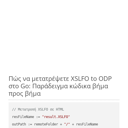
Πώς να μετατρέψετε XSLFO to ODP
στο Go: Παράδειγμα κώδικα βήμα
προς βήμα
// Μετατροπή XSLFO σε HTML
resFileName := 
"result.XSLFO"
outPath := remoteFolder + 
"/"
 + resFileName
