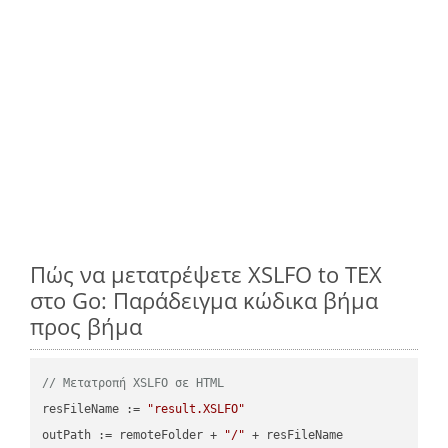
Πώς να μετατρέψετε XSLFO to TEX
στο Go: Παράδειγμα κώδικα βήμα
προς βήμα
// Μετατροπή XSLFO σε HTML
resFileName := 
"result.XSLFO"
outPath := remoteFolder + 
"/"
 + resFileName
