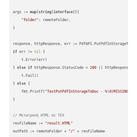
args := 
map
[
string
]
interface
{}{

"folder"
: remoteFolder,

}

if
 err != 
nil
 {

    t.Error(err)

} 
else
if
 httpResponse.StatusCode < 
200
 || httpResponse.S
    t.Fail()

} 
else
 {

    fmt.Printf(
"TestPutPdfInStorageToDoc - %!d(MISSING)\n
}

// Μετατροπή HTML σε TEX
resFileName := 
"result.HTML"
outPath := remoteFolder + 
"/"
 + resFileName
