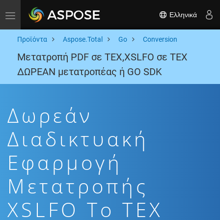
Ελληνικά
Toggle navigation
Προϊόντα
Aspose.Total
Go
Conversion
Μετατροπή PDF σε TEX,XSLFO σε TEX
ΔΩΡΕΑΝ μετατροπέας ή GO SDK
Δωρεάν
Διαδικτυακή
Εφαρμογή
Μετατροπής
XSLFO To TEX