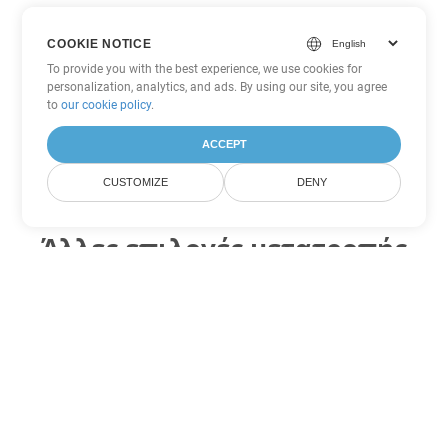
COOKIE NOTICE
To provide you with the best experience, we use cookies for
personalization, analytics, and ads. By using our site, you agree
to
our cookie policy
.
ACCEPT
CUSTOMIZE
DENY
Άλλες επιλογές μετατροπής
PDF
Μετατροπή XSLFO σε DOC
DOC:
Microsoft Word Binary Format
Μετατροπή XSLFO σε DOT
DOT:
Microsoft Word Template Files