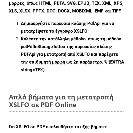
μορφές, όπως HTML, PDFA, SVG, EPUB, TEX, XML, XPS,
XLS, XLSX, PPTX, DOC, DOCX, MOBIXML, EMF και TIFF.
Δημιουργήστε παρουσία κλάσης
PdfApi
για να
μετατρέψετε το έγγραφο XSLFO
Καλέστε την κατάλληλη μέθοδο, όπως τη μέθοδο
putPdfInStorageToDoc
της παρουσίας κλάσης
PDFApi για μετατροπή από XSLFO και παρέχετε
την επιθυμητή μορφή ως 2η παράμετρο. %!(EXTRA
string=TEX)
Απλά βήματα για τη μετατροπή
XSLFO σε PDF Online
Για
XSLFO σε PDF
ακολουθήστε τα εξής βήματα: