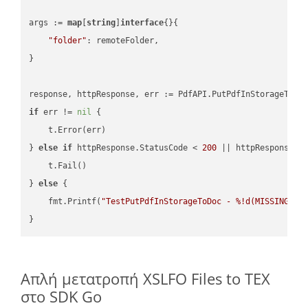
args := 
map
[
string
]
interface
{}{

"folder"
: remoteFolder,

}

if
 err != 
nil
 {

    t.Error(err)

} 
else
if
 httpResponse.StatusCode < 
200
 || httpResponse.S
    t.Fail()

} 
else
 {

    fmt.Printf(
"TestPutPdfInStorageToDoc - %!d(MISSING)\n
Απλή μετατροπή XSLFO Files to TEX
στο SDK Go