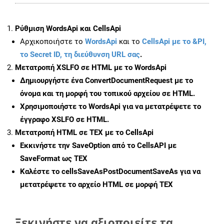
Ρύθμιση WordsApi και CellsApi
Αρχικοποιήστε το
WordsApi
και το
CellsApi με το &PI,
το Secret ID, τη διεύθυνση URL σας
.
Μετατροπή XSLFO σε HTML με το WordsApi
Δημιουργήστε ένα
ConvertDocumentRequest
με το
όνομα και τη μορφή του τοπικού αρχείου σε HTML.
Χρησιμοποιήστε το WordsApi για να μετατρέψετε το
έγγραφο XSLFO σε HTML.
Μετατροπή HTML σε TEX με το CellsApi
Εκκινήστε την
SaveOption
από το CellsAPI με
SaveFormat ως TEX
Καλέστε το
cellsSaveAsPostDocumentSaveAs
για να
μετατρέψετε το αρχείο HTML σε μορφή
TEX
Ξεκινήστε να αξιοποιείτε τα