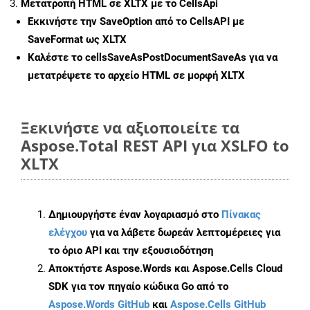
Μετατροπή HTML σε XLTX με το CellsApi
Εκκινήστε την
SaveOption
από το CellsAPI με
SaveFormat ως XLTX
Καλέστε το
cellsSaveAsPostDocumentSaveAs
για να
μετατρέψετε το αρχείο HTML σε μορφή
XLTX
Ξεκινήστε να αξιοποιείτε τα
Aspose.Total REST API για XSLFO to
XLTX
Δημιουργήστε έναν λογαριασμό στο
Πίνακας
ελέγχου
για να λάβετε δωρεάν λεπτομέρειες για
το όριο API και την εξουσιοδότηση
Αποκτήστε Aspose.Words και Aspose.Cells Cloud
SDK για τον πηγαίο κώδικα Go από το
Aspose.Words GitHub
και
Aspose.Cells GitHub