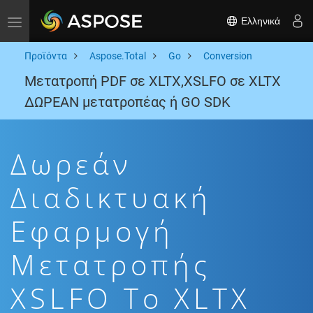
Ελληνικά
Toggle navigation
Προϊόντα
Aspose.Total
Go
Conversion
Μετατροπή PDF σε XLTX,XSLFO σε XLTX
ΔΩΡΕΑΝ μετατροπέας ή GO SDK
Δωρεάν
Διαδικτυακή
Εφαρμογή
Μετατροπής
XSLFO To XLTX