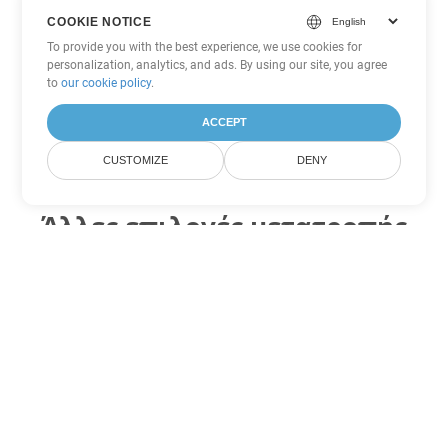
COOKIE NOTICE
To provide you with the best experience, we use cookies for
personalization, analytics, and ads. By using our site, you agree
to
our cookie policy
.
ACCEPT
CUSTOMIZE
DENY
Άλλες επιλογές μετατροπής
PDF
Μετατροπή XSLFO σε DOC
DOC:
Microsoft Word Binary Format
Μετατροπή XSLFO σε DOT
DOT:
Microsoft Word Template Files