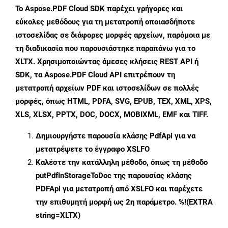
Το Aspose.PDF Cloud SDK παρέχει γρήγορες και
εύκολες μεθόδους για τη μετατροπή οποιασδήποτε
ιστοσελίδας σε διάφορες μορφές αρχείων, παρόμοια με
τη διαδικασία που παρουσιάστηκε παραπάνω για το
XLTX. Χρησιμοποιώντας άμεσες κλήσεις REST API ή
SDK, τα Aspose.PDF Cloud API επιτρέπουν τη
μετατροπή αρχείων PDF και ιστοσελίδων σε πολλές
μορφές, όπως HTML, PDFA, SVG, EPUB, TEX, XML, XPS,
XLS, XLSX, PPTX, DOC, DOCX, MOBIXML, EMF και TIFF.
Δημιουργήστε παρουσία κλάσης
PdfApi
για να
μετατρέψετε το έγγραφο XSLFO
Καλέστε την κατάλληλη μέθοδο, όπως τη μέθοδο
putPdfInStorageToDoc
της παρουσίας κλάσης
PDFApi για μετατροπή από XSLFO και παρέχετε
την επιθυμητή μορφή ως 2η παράμετρο. %!(EXTRA
string=XLTX)