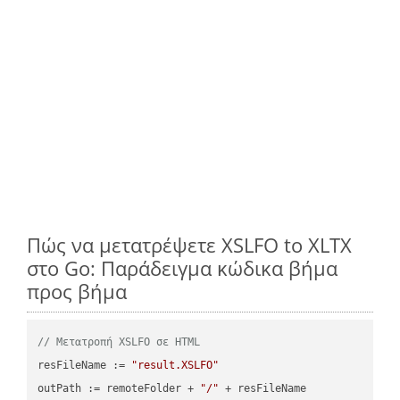
Πώς να μετατρέψετε XSLFO to XLTX
στο Go: Παράδειγμα κώδικα βήμα
προς βήμα
// Μετατροπή XSLFO σε HTML
resFileName := 
"result.XSLFO"
outPath := remoteFolder + 
"/"
 + resFileName
