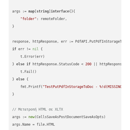
args := 
map
[
string
]
interface
{}{

"folder"
: remoteFolder,

}

if
 err != 
nil
 {

    t.Error(err)

} 
else
if
 httpResponse.StatusCode < 
200
 || httpResponse.S
    t.Fail()

} 
else
 {

    fmt.Printf(
"TestPutPdfInStorageToDoc - %!d(MISSING)\n
}

// Μετατροπή HTML σε XLTX
args := 
new
(CellsSaveAsPostDocumentSaveAsOpts)

args.Name = file.HTML
