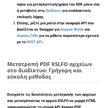
repos για μεταγλώττιση/χρήση του SDK μόνοι σας
ή μεταβείτε στις
Εκδόσεις
για εναλλακτικές
επιλογές λήψης.
Επίσης, ρίξτε μια ματιά στην αναφορά API που
βασίζεται σε Swagger για
Aspose.Words
και
Aspose.Cells
για να μάθετε περισσότερα σχετικά
με το
REST API
.
Μετατροπή PDF XSLFO αρχείων
στο διαδίκτυο: Γρήγορη και
εύκολη μέθοδος
Ενισχύστε τις δυνατότητες μετατροπής των αρχείων
σας μετατρέποντας τα αρχεία XSLFO σε μορφή HTML
χρησιμοποιώντας το ισχυρό API Aspose.PDF.