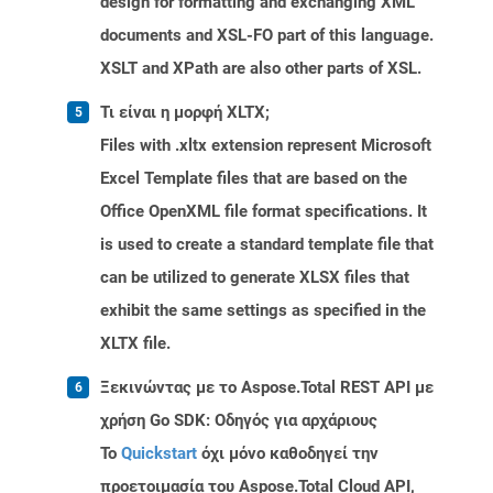
design for formatting and exchanging XML
documents and XSL-FO part of this language.
XSLT and XPath are also other parts of XSL.
Τι είναι η μορφή XLTX;
Files with .xltx extension represent Microsoft
Excel Template files that are based on the
Office OpenXML file format specifications. It
is used to create a standard template file that
can be utilized to generate XLSX files that
exhibit the same settings as specified in the
XLTX file.
Ξεκινώντας με το Aspose.Total REST API με
χρήση Go SDK: Οδηγός για αρχάριους
Το
Quickstart
όχι μόνο καθοδηγεί την
προετοιμασία του Aspose.Total Cloud API,