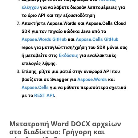
ελέγχου
για να λάβετε δωρεάν λεπτομέρειες για
το όριο API και την εξουσιοδότηση
Αποκτήστε Aspose.Words και Aspose.Cells Cloud
SDK για τον πηγαίο κώδικα Java από το
Aspose.Words GitHub
και
Aspose.Cells GitHub
repos για μεταγλώττιση/χρήση του SDK μόνοι σας
ή μεταβείτε στις
Εκδόσεις
για εναλλακτικές
επιλογές λήψης.
Επίσης, ρίξτε μια ματιά στην αναφορά API που
βασίζεται σε Swagger για
Aspose.Words
και
Aspose.Cells
για να μάθετε περισσότερα σχετικά
με το
REST API
.
Μετατροπή Word DOCX αρχείων
στο διαδίκτυο: Γρήγορη και