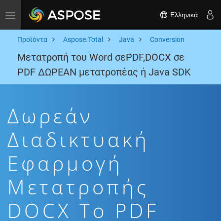
Ελληνικά
Toggle navigation
Προϊόντα
Aspose.Total
Java
Conversion
Μετατροπή του Word σεPDF,DOCX σε
PDF ΔΩΡΕΑΝ μετατροπέας ή Java SDK
Δωρεάν
Διαδικτυακή
Εφαρμογή
Μετατροπής
DOCX To PDF