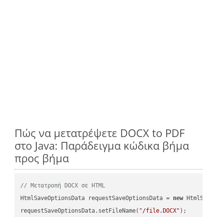
Πώς να μετατρέψετε DOCX to PDF
στο Java: Παράδειγμα κώδικα βήμα
προς βήμα
// Μετατροπή DOCX σε HTML
HtmlSaveOptionsData requestSaveOptionsData = 
new
 HtmlSaveO
requestSaveOptionsData.setFileName(
"/file.DOCX"
);
