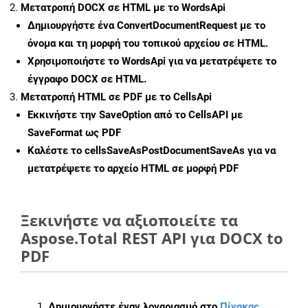
Μετατροπή DOCX σε HTML με το WordsApi
Δημιουργήστε ένα
ConvertDocumentRequest
με το
όνομα και τη μορφή του τοπικού αρχείου σε HTML.
Χρησιμοποιήστε το WordsApi για να μετατρέψετε το
έγγραφο DOCX σε HTML.
Μετατροπή HTML σε PDF με το CellsApi
Εκκινήστε την
SaveOption
από το CellsAPI με
SaveFormat ως PDF
Καλέστε το
cellsSaveAsPostDocumentSaveAs
για να
μετατρέψετε το αρχείο HTML σε μορφή
PDF
Ξεκινήστε να αξιοποιείτε τα
Aspose.Total REST API για DOCX to
PDF
Δημιουργήστε έναν λογαριασμό στο
Πίνακας