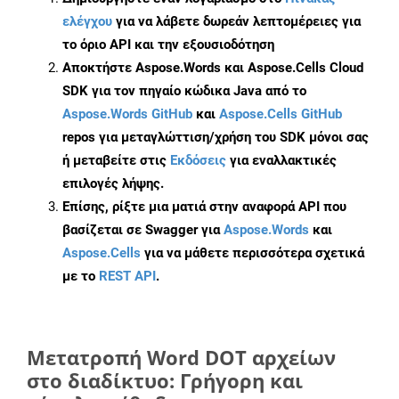
ελέγχου
για να λάβετε δωρεάν λεπτομέρειες για
το όριο API και την εξουσιοδότηση
Αποκτήστε Aspose.Words και Aspose.Cells Cloud
SDK για τον πηγαίο κώδικα Java από το
Aspose.Words GitHub
και
Aspose.Cells GitHub
repos για μεταγλώττιση/χρήση του SDK μόνοι σας
ή μεταβείτε στις
Εκδόσεις
για εναλλακτικές
επιλογές λήψης.
Επίσης, ρίξτε μια ματιά στην αναφορά API που
βασίζεται σε Swagger για
Aspose.Words
και
Aspose.Cells
για να μάθετε περισσότερα σχετικά
με το
REST API
.
Μετατροπή Word DOT αρχείων
στο διαδίκτυο: Γρήγορη και