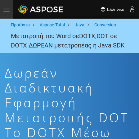
Ελληνικά
Toggle navigation
Προϊόντα
Aspose.Total
Java
Conversion
Μετατροπή του Word σεDOTX,DOT σε
DOTX ΔΩΡΕΑΝ μετατροπέας ή Java SDK
Δωρεάν
Διαδικτυακή
Εφαρμογή
Μετατροπής DOT
To DOTX Μέσω