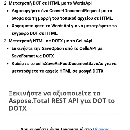
Μετατροπή DOT σε HTML με το WordsApi
Δημιουργήστε ένα
ConvertDocumentRequest
με το
όνομα και τη μορφή του τοπικού αρχείου σε HTML.
Χρησιμοποιήστε το WordsApi για να μετατρέψετε το
έγγραφο DOT σε HTML.
Μετατροπή HTML σε DOTX με το CellsApi
Εκκινήστε την
SaveOption
από το CellsAPI με
SaveFormat ως DOTX
Καλέστε το
cellsSaveAsPostDocumentSaveAs
για να
μετατρέψετε το αρχείο HTML σε μορφή
DOTX
Ξεκινήστε να αξιοποιείτε τα
Aspose.Total REST API για DOT to
DOTX
Δημιουργήστε έναν λογαριασμό στο
Πίνακας