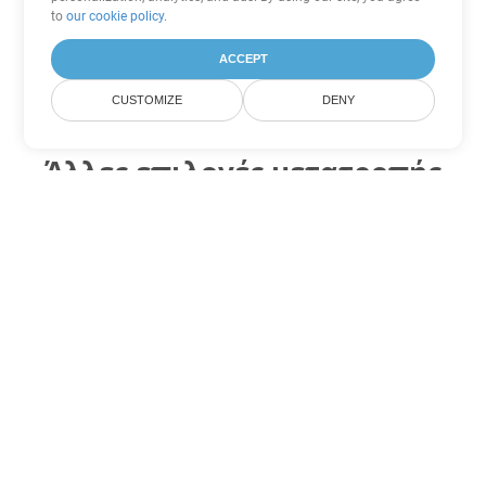
to
our cookie policy
.
ACCEPT
CUSTOMIZE
DENY
Άλλες επιλογές μετατροπής
Word
Μετατροπή DOT σε DOC
DOC:
Microsoft Word Binary Format
Μετατροπή DOT σε DOCX
DOCX:
Office 2007+ Word Document
Μετατροπή DOT σε DOCM
DOCM:
Microsoft Word 2007 Marco File