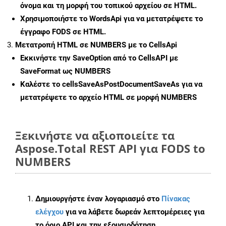
όνομα και τη μορφή του τοπικού αρχείου σε HTML.
Χρησιμοποιήστε το WordsApi για να μετατρέψετε το
έγγραφο FODS σε HTML.
Μετατροπή HTML σε NUMBERS με το CellsApi
Εκκινήστε την
SaveOption
από το CellsAPI με
SaveFormat ως NUMBERS
Καλέστε το
cellsSaveAsPostDocumentSaveAs
για να
μετατρέψετε το αρχείο HTML σε μορφή
NUMBERS
Ξεκινήστε να αξιοποιείτε τα
Aspose.Total REST API για FODS to
NUMBERS
Δημιουργήστε έναν λογαριασμό στο
Πίνακας
ελέγχου
για να λάβετε δωρεάν λεπτομέρειες για
το όριο API και την εξουσιοδότηση