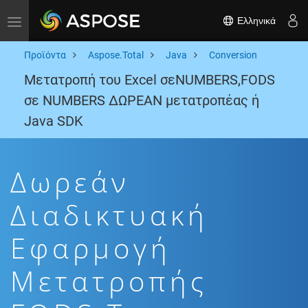
Ελληνικά
Toggle navigation
Προϊόντα
Aspose.Total
Java
Conversion
Μετατροπή του Excel σεNUMBERS,FODS
σε NUMBERS ΔΩΡΕΑΝ μετατροπέας ή
Java SDK
Δωρεάν
Διαδικτυακή
Εφαρμογή
Μετατροπής