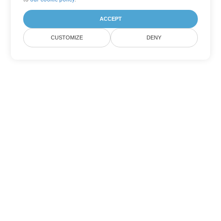
ACCEPT
CUSTOMIZE
DENY
Άλλες επιλογές μετατροπής
Excel
Μετατροπή FODS σε DOC
DOC:
Microsoft Word Binary Format
Μετατροπή FODS σε DOT
DOT:
Microsoft Word Template Files
Μετατροπή FODS σε DOCX
DOCX:
Office 2007+ Word Document