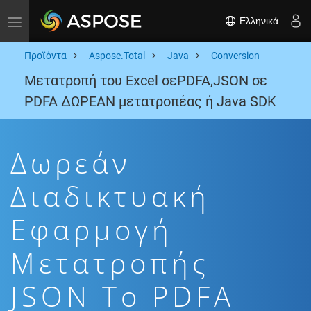
Ελληνικά
Toggle navigation
Προϊόντα
Aspose.Total
Java
Conversion
Μετατροπή του Excel σεPDFA,JSON σε
PDFA ΔΩΡΕΑΝ μετατροπέας ή Java SDK
Δωρεάν
Διαδικτυακή
Εφαρμογή
Μετατροπής
JSON To PDFA