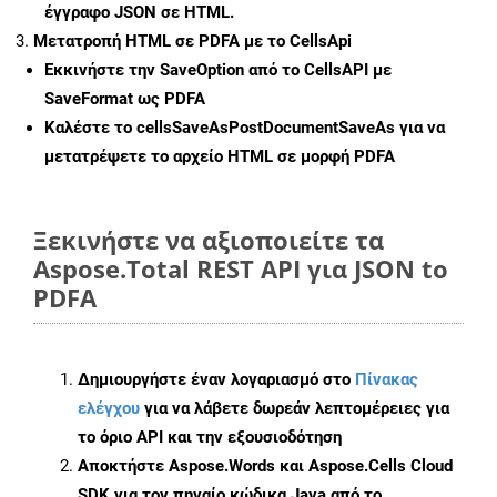
έγγραφο JSON σε HTML.
Μετατροπή HTML σε PDFA με το CellsApi
Εκκινήστε την
SaveOption
από το CellsAPI με
SaveFormat ως PDFA
Καλέστε το
cellsSaveAsPostDocumentSaveAs
για να
μετατρέψετε το αρχείο HTML σε μορφή
PDFA
Ξεκινήστε να αξιοποιείτε τα
Aspose.Total REST API για JSON to
PDFA
Δημιουργήστε έναν λογαριασμό στο
Πίνακας
ελέγχου
για να λάβετε δωρεάν λεπτομέρειες για
το όριο API και την εξουσιοδότηση
Αποκτήστε Aspose.Words και Aspose.Cells Cloud
SDK για τον πηγαίο κώδικα Java από το