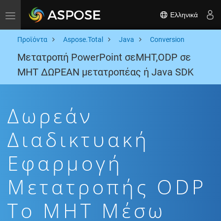
Ελληνικά
Toggle navigation
Προϊόντα
Aspose.Total
Java
Conversion
Μετατροπή PowerPoint σεMHT,ODP σε
MHT ΔΩΡΕΑΝ μετατροπέας ή Java SDK
Δωρεάν
Διαδικτυακή
Εφαρμογή
Μετατροπής ODP
To MHT Μέσω