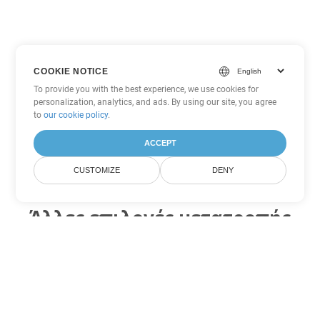
COOKIE NOTICE
To provide you with the best experience, we use cookies for
personalization, analytics, and ads. By using our site, you agree
to
our cookie policy
.
ACCEPT
CUSTOMIZE
DENY
Άλλες επιλογές μετατροπής
PowerPoint
Μετατροπή ODP σε DOC
DOC:
Microsoft Word Binary Format