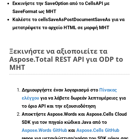
Εκκινήστε την
SaveOption
από το CellsAPI με
SaveFormat ως MHT
Καλέστε το
cellsSaveAsPostDocumentSaveAs
για να
μετατρέψετε το αρχείο HTML σε μορφή
MHT
Ξεκινήστε να αξιοποιείτε τα
Aspose.Total REST API για ODP to
MHT
Δημιουργήστε έναν λογαριασμό στο
Πίνακας
ελέγχου
για να λάβετε δωρεάν λεπτομέρειες για
το όριο API και την εξουσιοδότηση
Αποκτήστε Aspose.Words και Aspose.Cells Cloud
SDK για τον πηγαίο κώδικα Java από το
Aspose.Words GitHub
και
Aspose.Cells GitHub
repos για μεταγλώττιση/χρήση του SDK μόνοι σας