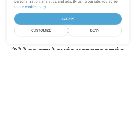
personalization, analytics, and ads. By using our site, you agree
to
our cookie policy
.
ACCEPT
CUSTOMIZE
DENY
Άλλες επιλογές μετατροπής
PowerPoint
Μετατροπή ODP σε DOC
DOC:
Microsoft Word Binary Format
Μετατροπή ODP σε DOT
DOT:
Microsoft Word Template Files
Μετατροπή ODP σε DOCX
DOCX:
Office 2007+ Word Document