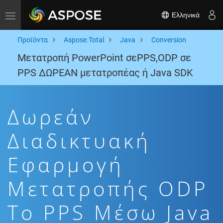
Ελληνικά
Toggle navigation
Προϊόντα
Aspose.Total
Java
Conversion
Μετατροπή PowerPoint σεPPS,ODP σε
PPS ΔΩΡΕΑΝ μετατροπέας ή Java SDK
Δωρεάν
Διαδικτυακή
Εφαρμογή
Μετατροπής ODP
To PPS Μέσω Java