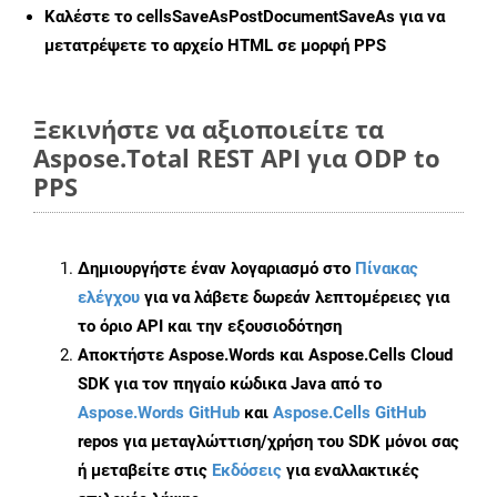
Καλέστε το
cellsSaveAsPostDocumentSaveAs
για να
μετατρέψετε το αρχείο HTML σε μορφή
PPS
Ξεκινήστε να αξιοποιείτε τα
Aspose.Total REST API για ODP to
PPS
Δημιουργήστε έναν λογαριασμό στο
Πίνακας
ελέγχου
για να λάβετε δωρεάν λεπτομέρειες για
το όριο API και την εξουσιοδότηση
Αποκτήστε Aspose.Words και Aspose.Cells Cloud
SDK για τον πηγαίο κώδικα Java από το
Aspose.Words GitHub
και
Aspose.Cells GitHub
repos για μεταγλώττιση/χρήση του SDK μόνοι σας
ή μεταβείτε στις
Εκδόσεις
για εναλλακτικές