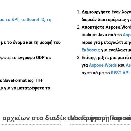
Δημιουργήστε έναν λογ
με το &PI, το Secret ID, τη
δωρεάν λεπτομέρειες γι
Αποκτήστε Aspose.Words
κώδικα Java από το
Asp
με το όνομα και τη μορφή του
repos για μεταγλώττιση
Εκδόσεις
για εναλλακτικ
έψετε το έγγραφο ODP σε
Επίσης, ρίξτε μια ματιά
για
Aspose.Words
και
As
σχετικά με το
REST API
.
ε SaveFormat ως TIFF
As
για να μετατρέψετε το
αρχείων στο διαδίκτυο: Γρήγορη και ε
Μετατροπή Παρουσ