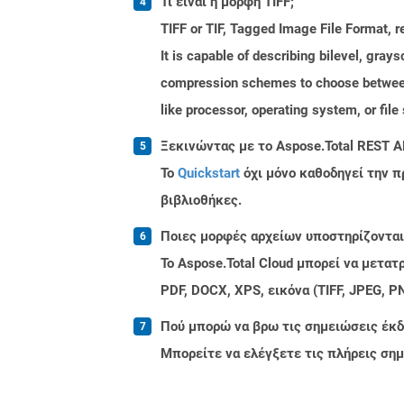
Τι είναι η μορφή TIFF;
TIFF or TIF, Tagged Image File Format, r
It is capable of describing bilevel, gray
compression schemes to choose between 
like processor, operating system, or fil
Ξεκινώντας με το Aspose.Total REST A
Το
Quickstart
όχι μόνο καθοδηγεί την π
βιβλιοθήκες.
Ποιες μορφές αρχείων υποστηρίζονται 
Το Aspose.Total Cloud μπορεί να μετα
PDF, DOCX, XPS, εικόνα (TIFF, JPEG, 
Πού μπορώ να βρω τις σημειώσεις έκδο
Μπορείτε να ελέγξετε τις πλήρεις ση