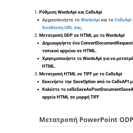
Ρύθμιση WordsApi και CellsApi
Αρχικοποιήστε το
WordsApi
και το
CellsApi 
διεύθυνση URL σας
.
Μετατροπή ODP σε HTML με το WordsApi
Δημιουργήστε ένα
ConvertDocumentRequest
τοπικού αρχείου σε HTML.
Χρησιμοποιήστε το WordsApi για να μετατρ
HTML.
Μετατροπή HTML σε TIFF με το CellsApi
Εκκινήστε την
SaveOption
από το CellsAPI μ
Καλέστε το
cellsSaveAsPostDocumentSave
αρχείο HTML σε μορφή
TIFF
Μετατροπή PowerPoint ODP 