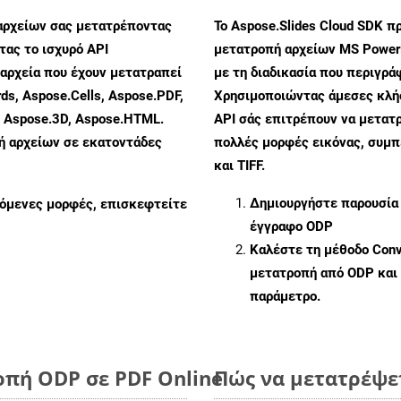
αρχείων σας μετατρέποντας
Το Aspose.Slides Cloud SDK π
ας το ισχυρό API
μετατροπή αρχείων MS PowerP
αρχεία που έχουν μετατραπεί
με τη διαδικασία που περιγρά
ds, Aspose.Cells, Aspose.PDF,
Χρησιμοποιώντας άμεσες κλήσε
, Aspose.3D, Aspose.HTML.
API σάς επιτρέπουν να μετατρ
πή αρχείων σε εκατοντάδες
πολλές μορφές εικόνας, συμ
και TIFF.
Δημιουργήστε παρουσία
ζόμενες μορφές, επισκεφτείτε
έγγραφο ODP
Καλέστε τη μέθοδο
Conv
μετατροπή από ODP και
παράμετρο.
οπή ODP σε PDF Online
Πώς να μετατρέψετ