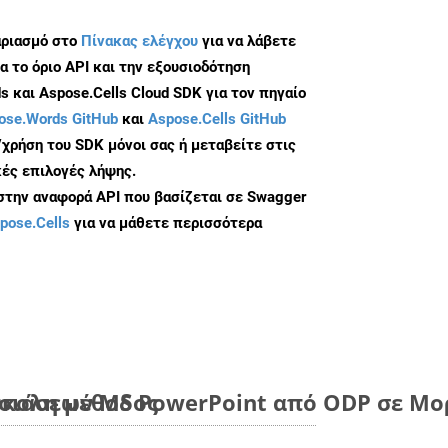
αριασμό στο
Πίνακας ελέγχου
για να λάβετε
α το όριο API και την εξουσιοδότηση
 και Aspose.Cells Cloud SDK για τον πηγαίο
ose.Words GitHub
και
Aspose.Cells GitHub
/χρήση του SDK μόνοι σας ή μεταβείτε στις
ές επιλογές λήψης.
 στην αναφορά API που βασίζεται σε Swagger
pose.Cells
για να μάθετε περισσότερα
ύκολη μέθοδος
ιάσεων MS PowerPoint από ODP σε Μορ