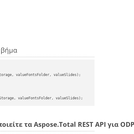
ς βήμα
orage, valueFontsFolder, valueSlides);

οιείτε τα Aspose.Total REST API για ODP