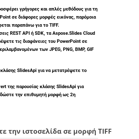
ροσφέρει γρήγορες και απλές μεθόδους για τη
oint σε διάφορες μορφές εικόνας, παρόμοια
φεται παραπάνω για το TIFF.
ις REST API ή SDK, τα Aspose.Slides Cloud
έψετε τις διαφάνειες του PowerPoint σε
περιλαμβανομένων των JPEG, PNG, BMP, GIF
 κλάσης
SlidesApi
για να μετατρέψετε το
ert
της παρουσίας κλάσης SlidesApi για
 δώστε την επιθυμητή μορφή ως 2η
ε την ιστοσελίδα σε μορφή TIFF