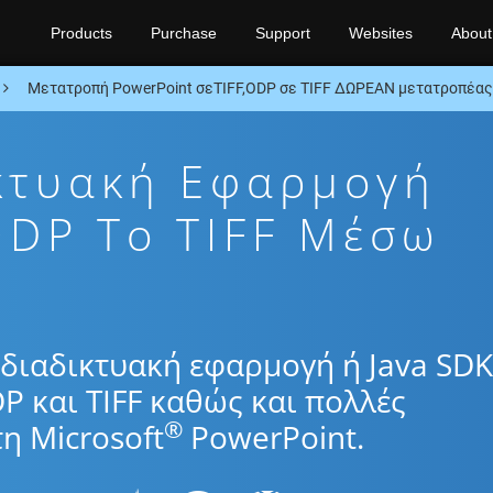
Products
Purchase
Support
Websites
About
Μετατροπή PowerPoint σεTIFF,ODP σε TIFF ΔΩΡΕΑΝ μετατροπέας
κτυακή Εφαρμογή
DP To TIFF Μέσω
διαδικτυακή εφαρμογή ή Java SDK
P και TIFF καθώς και πολλές
®
η Microsoft
PowerPoint.