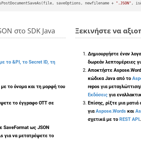
sPostDocumentSaveAs(file, saveOptions, newfilename + 
".JSON"
, is
JSON στο SDK Java
Ξεκινήστε να αξιοπ
Δημιουργήστε έναν λογ
με το &PI, το Secret ID, τη
δωρεάν λεπτομέρειες γι
Αποκτήστε Aspose.Words
κώδικα Java από το
Asp
με το όνομα και τη μορφή του
repos για μεταγλώττιση
Εκδόσεις
για εναλλακτικ
έψετε το έγγραφο OTT σε
Επίσης, ρίξτε μια ματιά
για
Aspose.Words
και
As
σχετικά με το
REST API
.
με SaveFormat ως JSON
As
για να μετατρέψετε το