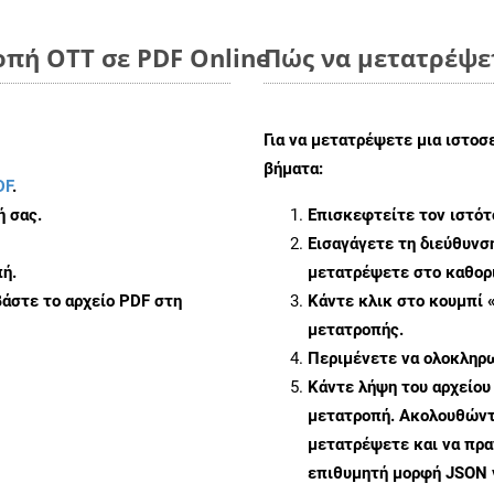
οπή OTT σε PDF Online
Πώς να μετατρέψε
Για να μετατρέψετε μια ιστοσ
βήματα:
DF
.
ή σας.
Επισκεφτείτε τον ιστό
Εισαγάγετε τη διεύθυνσ
ή.
μετατρέψετε στο καθορι
άστε το αρχείο PDF στη
Κάντε κλικ στο κουμπί 
μετατροπής.
Περιμένετε να ολοκληρω
Κάντε λήψη του αρχείου
μετατροπή. Ακολουθώντα
μετατρέψετε και να πρ
επιθυμητή μορφή JSON 