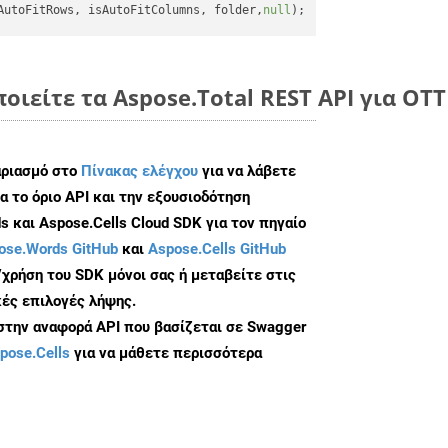
AutoFitRows, isAutoFitColumns, folder,
null
οιείτε τα Aspose.Total REST API για OTT
αριασμό στο
Πίνακας ελέγχου
για να λάβετε
α το όριο API και την εξουσιοδότηση
 και Aspose.Cells Cloud SDK για τον πηγαίο
ose.Words GitHub
και
Aspose.Cells GitHub
/χρήση του SDK μόνοι σας ή μεταβείτε στις
ές επιλογές λήψης.
 στην αναφορά API που βασίζεται σε Swagger
pose.Cells
για να μάθετε περισσότερα