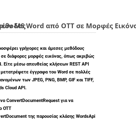
μέθοδος
ων MS Word από OTT σε Μορφές Εικόνα
ροσφέρει γρήγορες και άμεσες μεθόδους
 σε διάφορες μορφές εικόνας, όπως ακριβώς
. Είτε μέσω απευθείας κλήσεων REST API
α μετατρέψετε έγγραφα του Word σε πολλές
ανομένων των JPEG, PNG, BMP, GIF και TIFF,
s Cloud API.
ενο
ConvertDocumentRequest
για να
ο OTT
ertDocument
της παρουσίας κλάσης WordsApi