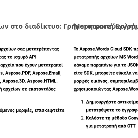
ν στο διαδίκτυο: Γρήγορη και εύκολη 
Μετατροπή Εγγράφ
αρχείων σας μετατρέποντας
Το Aspose.Words Cloud SDK π
ας το ισχυρό API
μετατροπής αρχείων MS Word
αρχεία που έχουν μετατραπεί
κάναμε παραπάνω για το JSON
s, Aspose.PDF, Aspose.Email,
είτε SDK, μπορείτε εύκολα ν
s, Aspose.3D, Aspose.HTML.
μορφές εικόνας, συμπεριλαμβ
πή αρχείων σε εκατοντάδες
χρησιμοποιώντας Aspose.Word
Δημιουργήστε αντικείμ
μετατρέψετε το έγγραφ
ζόμενες μορφές, επισκεφτείτε
Καλέστε τη μέθοδο
Conv
για μετατροπή από OTT