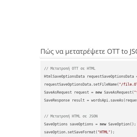
Πώς να μετατρέψετε OTT to J
// Μετατροπή OTT σε HTML
HtmlSaveOptionsData requestSaveOptionsData 
requestSaveOptionsData.setFileName(
"/file.O
SaveAsRequest request = 
new
 SaveAsRequest(
"
SaveResponse result = wordsApi.saveAs(reques
// Μετατροπή HTML σε JSON
SaveOptions saveOptions = 
new
 SaveOption();

saveOption.setSaveFormat(
"HTML"
);
