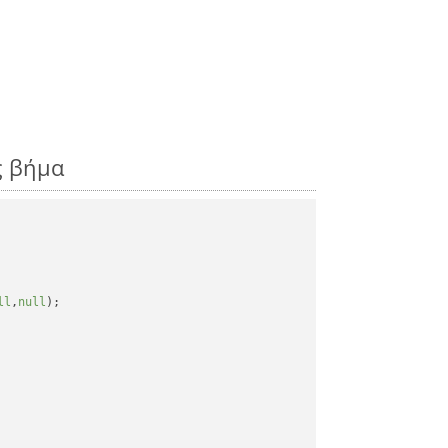
ς βήμα
ll
,
null
);
