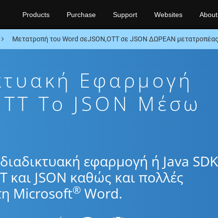
Products
Purchase
Support
Websites
About
Μετατροπή του Word σεJSON,OTT σε JSON ΔΩΡΕΑΝ μετατροπέας
κτυακή Εφαρμογή
TT To JSON Μέσω
διαδικτυακή εφαρμογή ή Java SDK
T και JSON καθώς και πολλές
®
η Microsoft
Word.