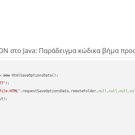
SON στο Java: Παράδειγμα κώδικα βήμα προ
= 
new
 HtmlSaveOptionsData();

TT"
);

file.HTML"
,requestSaveOptionsData,remoteFolder,
null
,
null
,
null
,
nu
t);
