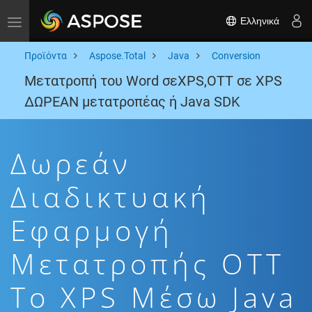
Ελληνικά
Toggle navigation
Προϊόντα
Aspose.Total
Java
Conversion
Μετατροπή του Word σεXPS,OTT σε XPS
ΔΩΡΕΑΝ μετατροπέας ή Java SDK
Δωρεάν
Διαδικτυακή
Εφαρμογή
Μετατροπής OTT
To XPS Μέσω Java