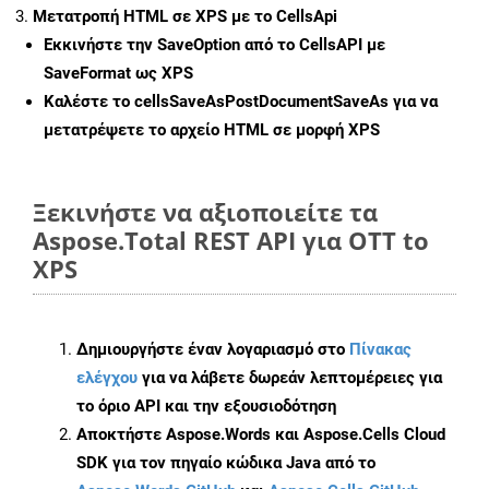
Μετατροπή HTML σε XPS με το CellsApi
Εκκινήστε την
SaveOption
από το CellsAPI με
SaveFormat ως XPS
Καλέστε το
cellsSaveAsPostDocumentSaveAs
για να
μετατρέψετε το αρχείο HTML σε μορφή
XPS
Ξεκινήστε να αξιοποιείτε τα
Aspose.Total REST API για OTT to
XPS
Δημιουργήστε έναν λογαριασμό στο
Πίνακας
ελέγχου
για να λάβετε δωρεάν λεπτομέρειες για
το όριο API και την εξουσιοδότηση
Αποκτήστε Aspose.Words και Aspose.Cells Cloud
SDK για τον πηγαίο κώδικα Java από το