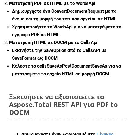
Μετατροπή PDF σε HTML με το WordsApi
Δημιουργήστε ένα
ConvertDocumentRequest
με το
όνομα και τη μορφή του τοπικού αρχείου σε HTML.
Χρησιμοποιήστε το WordsApi για να μετατρέψετε το
έγγραφο PDF σε HTML.
Μετατροπή HTML σε DOCM με το CellsApi
Εκκινήστε την
SaveOption
από το CellsAPI με
SaveFormat ως DOCM
Καλέστε το
cellsSaveAsPostDocumentSaveAs
για να
μετατρέψετε το αρχείο HTML σε μορφή
DOCM
Ξεκινήστε να αξιοποιείτε τα
Aspose.Total REST API για PDF to
DOCM
Δημιουργήστε έναν λογαριασμό στο
Πίνακας