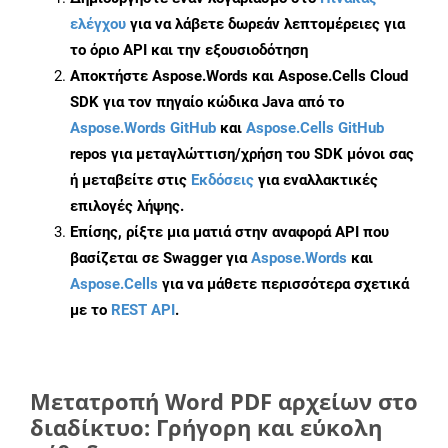
ελέγχου
για να λάβετε δωρεάν λεπτομέρειες για
το όριο API και την εξουσιοδότηση
Αποκτήστε Aspose.Words και Aspose.Cells Cloud
SDK για τον πηγαίο κώδικα Java από το
Aspose.Words GitHub
και
Aspose.Cells GitHub
repos για μεταγλώττιση/χρήση του SDK μόνοι σας
ή μεταβείτε στις
Εκδόσεις
για εναλλακτικές
επιλογές λήψης.
Επίσης, ρίξτε μια ματιά στην αναφορά API που
βασίζεται σε Swagger για
Aspose.Words
και
Aspose.Cells
για να μάθετε περισσότερα σχετικά
με το
REST API
.
Μετατροπή Word PDF αρχείων στο
διαδίκτυο: Γρήγορη και εύκολη