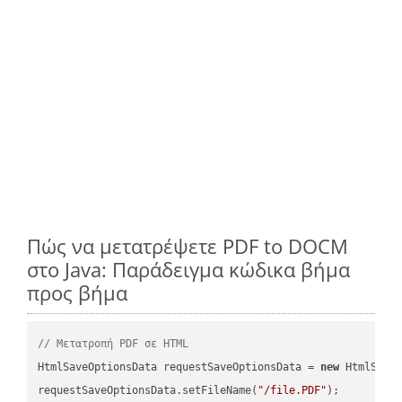
Πώς να μετατρέψετε PDF to DOCM
στο Java: Παράδειγμα κώδικα βήμα
προς βήμα
// Μετατροπή PDF σε HTML
HtmlSaveOptionsData requestSaveOptionsData = 
new
 HtmlSaveO
requestSaveOptionsData.setFileName(
"/file.PDF"
);
