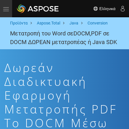
Ελληνικά
Toggle navigation
Προϊόντα
Aspose.Total
Java
Conversion
Μετατροπή του Word σεDOCM,PDF σε
DOCM ΔΩΡΕΑΝ μετατροπέας ή Java SDK
Δωρεάν
Διαδικτυακή
Εφαρμογή
Μετατροπής PDF
To DOCM Μέσω