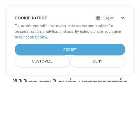
COOKIE NOTICE
To provide you with the best experience, we use cookies for
personalization, analytics, and ads. By using our site, you agree
to
our cookie policy
.
ACCEPT
CUSTOMIZE
DENY
Άλλες επιλογές μετατροπής
Word
Μετατροπή PDF σε DOC
DOC:
Microsoft Word Binary Format
Μετατροπή PDF σε DOT