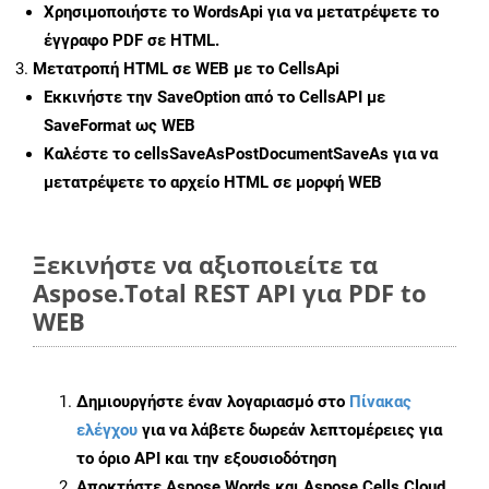
Χρησιμοποιήστε το WordsApi για να μετατρέψετε το
έγγραφο PDF σε HTML.
Μετατροπή HTML σε WEB με το CellsApi
Εκκινήστε την
SaveOption
από το CellsAPI με
SaveFormat ως WEB
Καλέστε το
cellsSaveAsPostDocumentSaveAs
για να
μετατρέψετε το αρχείο HTML σε μορφή
WEB
Ξεκινήστε να αξιοποιείτε τα
Aspose.Total REST API για PDF to
WEB
Δημιουργήστε έναν λογαριασμό στο
Πίνακας
ελέγχου
για να λάβετε δωρεάν λεπτομέρειες για
το όριο API και την εξουσιοδότηση
Αποκτήστε Aspose.Words και Aspose.Cells Cloud