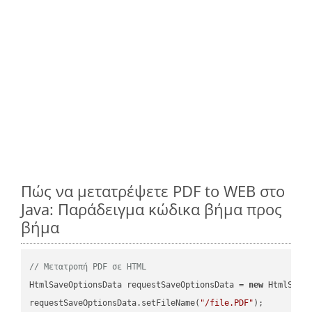
Πώς να μετατρέψετε PDF to WEB στο
Java: Παράδειγμα κώδικα βήμα προς
βήμα
// Μετατροπή PDF σε HTML
HtmlSaveOptionsData requestSaveOptionsData = 
new
 HtmlSaveO
requestSaveOptionsData.setFileName(
"/file.PDF"
);
