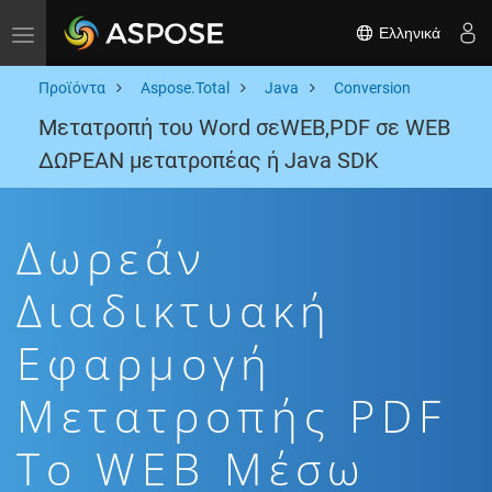
Ελληνικά
Toggle navigation
Προϊόντα
Aspose.Total
Java
Conversion
Μετατροπή του Word σεWEB,PDF σε WEB
ΔΩΡΕΑΝ μετατροπέας ή Java SDK
Δωρεάν
Διαδικτυακή
Εφαρμογή
Μετατροπής PDF
To WEB Μέσω