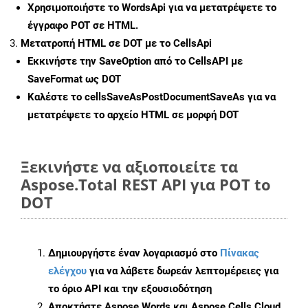
Χρησιμοποιήστε το WordsApi για να μετατρέψετε το
έγγραφο POT σε HTML.
Μετατροπή HTML σε DOT με το CellsApi
Εκκινήστε την
SaveOption
από το CellsAPI με
SaveFormat ως DOT
Καλέστε το
cellsSaveAsPostDocumentSaveAs
για να
μετατρέψετε το αρχείο HTML σε μορφή
DOT
Ξεκινήστε να αξιοποιείτε τα
Aspose.Total REST API για POT to
DOT
Δημιουργήστε έναν λογαριασμό στο
Πίνακας
ελέγχου
για να λάβετε δωρεάν λεπτομέρειες για
το όριο API και την εξουσιοδότηση
Αποκτήστε Aspose.Words και Aspose.Cells Cloud