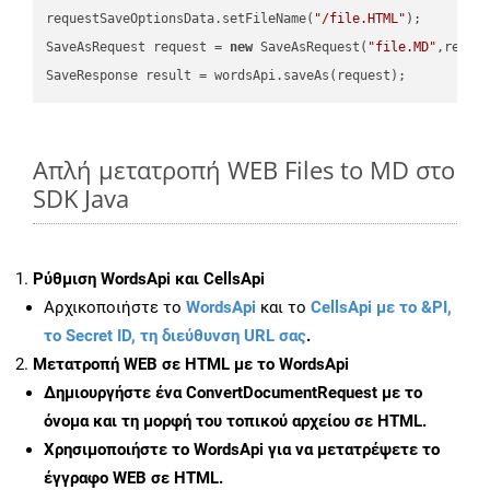
requestSaveOptionsData.setFileName(
"/file.HTML"
);

SaveAsRequest request = 
new
 SaveAsRequest(
"file.MD"
,reque
Απλή μετατροπή WEB Files to MD στο
SDK Java
Ρύθμιση WordsApi και CellsApi
Αρχικοποιήστε το
WordsApi
και το
CellsApi με το &PI,
το Secret ID, τη διεύθυνση URL σας
.
Μετατροπή WEB σε HTML με το WordsApi
Δημιουργήστε ένα
ConvertDocumentRequest
με το
όνομα και τη μορφή του τοπικού αρχείου σε HTML.
Χρησιμοποιήστε το WordsApi για να μετατρέψετε το
έγγραφο WEB σε HTML.