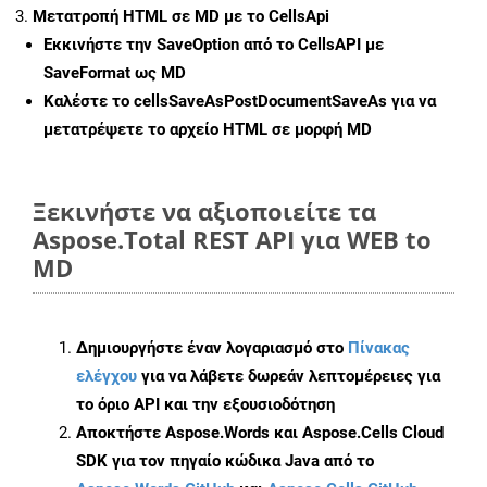
Μετατροπή HTML σε MD με το CellsApi
Εκκινήστε την
SaveOption
από το CellsAPI με
SaveFormat ως MD
Καλέστε το
cellsSaveAsPostDocumentSaveAs
για να
μετατρέψετε το αρχείο HTML σε μορφή
MD
Ξεκινήστε να αξιοποιείτε τα
Aspose.Total REST API για WEB to
MD
Δημιουργήστε έναν λογαριασμό στο
Πίνακας
ελέγχου
για να λάβετε δωρεάν λεπτομέρειες για
το όριο API και την εξουσιοδότηση
Αποκτήστε Aspose.Words και Aspose.Cells Cloud
SDK για τον πηγαίο κώδικα Java από το