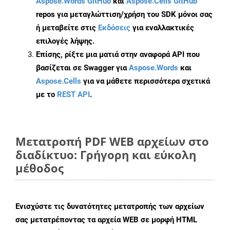
Aspose.Words GitHub
και
Aspose.Cells GitHub
repos για μεταγλώττιση/χρήση του SDK μόνοι σας
ή μεταβείτε στις
Εκδόσεις
για εναλλακτικές
επιλογές λήψης.
Επίσης, ρίξτε μια ματιά στην αναφορά API που
βασίζεται σε Swagger για
Aspose.Words
και
Aspose.Cells
για να μάθετε περισσότερα σχετικά
με το
REST API
.
Μετατροπή PDF WEB αρχείων στο
διαδίκτυο: Γρήγορη και εύκολη
μέθοδος
Ενισχύστε τις δυνατότητες μετατροπής των αρχείων
σας μετατρέποντας τα αρχεία WEB σε μορφή HTML