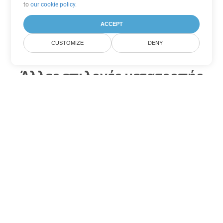
to
our cookie policy
.
ACCEPT
CUSTOMIZE
DENY
Άλλες επιλογές μετατροπής
PDF
Μετατροπή WEB σε DOC
DOC:
Microsoft Word Binary Format
Μετατροπή WEB σε DOT
DOT:
Microsoft Word Template Files
Μετατροπή WEB σε DOCX
DOCX:
Office 2007+ Word Document