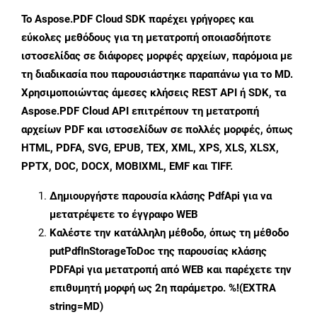
Το Aspose.PDF Cloud SDK παρέχει γρήγορες και
εύκολες μεθόδους για τη μετατροπή οποιασδήποτε
ιστοσελίδας σε διάφορες μορφές αρχείων, παρόμοια με
τη διαδικασία που παρουσιάστηκε παραπάνω για το MD.
Χρησιμοποιώντας άμεσες κλήσεις REST API ή SDK, τα
Aspose.PDF Cloud API επιτρέπουν τη μετατροπή
αρχείων PDF και ιστοσελίδων σε πολλές μορφές, όπως
HTML, PDFA, SVG, EPUB, TEX, XML, XPS, XLS, XLSX,
PPTX, DOC, DOCX, MOBIXML, EMF και TIFF.
Δημιουργήστε παρουσία κλάσης
PdfApi
για να
μετατρέψετε το έγγραφο WEB
Καλέστε την κατάλληλη μέθοδο, όπως τη μέθοδο
putPdfInStorageToDoc
της παρουσίας κλάσης
PDFApi για μετατροπή από WEB και παρέχετε την
επιθυμητή μορφή ως 2η παράμετρο. %!(EXTRA
string=MD)