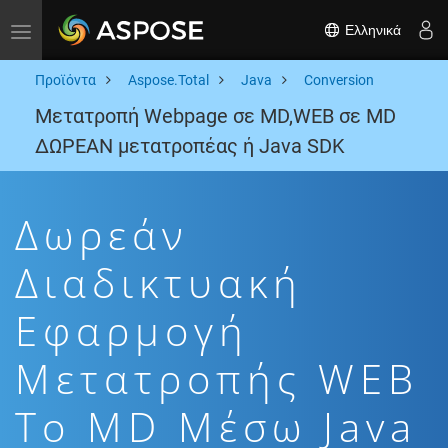
Ελληνικά
Toggle navigation
Προϊόντα
Aspose.Total
Java
Conversion
Μετατροπή Webpage σε MD,WEB σε MD
ΔΩΡΕΑΝ μετατροπέας ή Java SDK
Δωρεάν
Διαδικτυακή
Εφαρμογή
Μετατροπής WEB
To MD Μέσω Java