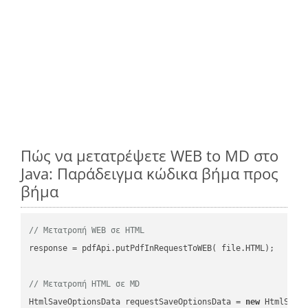
Πώς να μετατρέψετε WEB to MD στο
Java: Παράδειγμα κώδικα βήμα προς
βήμα
// Μετατροπή WEB σε HTML
response = pdfApi.putPdfInRequestToWEB( file.HTML);

// Μετατροπή HTML σε MD
HtmlSaveOptionsData requestSaveOptionsData = 
new
 HtmlSaveO