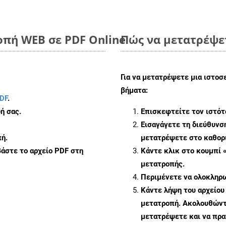
οπή WEB σε PDF Online
Πώς να μετατρέψετ
Για να μετατρέψετε μια ιστοσ
βήματα:
DF
.
ή σας.
Επισκεφτείτε τον ιστό
Εισαγάγετε τη διεύθυνσ
ή.
μετατρέψετε στο καθορι
άστε το αρχείο PDF στη
Κάντε κλικ στο κουμπί 
μετατροπής.
Περιμένετε να ολοκληρω
Κάντε λήψη του αρχείου
μετατροπή. Ακολουθώντα
μετατρέψετε και να πρ