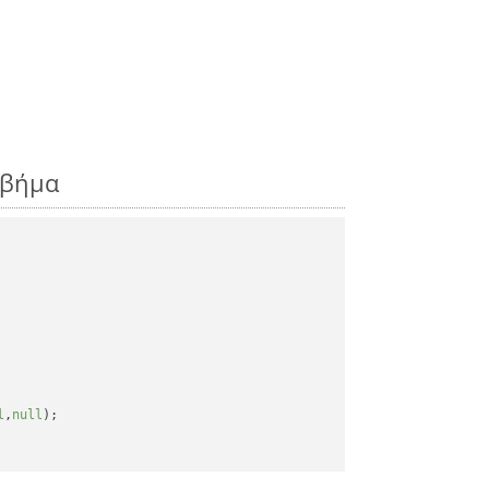
 βήμα
l
,
null
);
