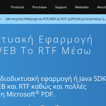
Products
Purchase
Support
Websites
About
Μετατροπή Webpage σε RTF,WEB σε RTF ΔΩΡΕΑΝ μετατροπέας ή 
κτυακή Εφαρμογή
WEB To RTF Μέσω
διαδικτυακή εφαρμογή ή Java SDK
B και RTF καθώς και πολλές
®
η Microsoft
PDF.