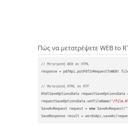
Πώς να μετατρέψετε WEB to R
// Μετατροπή WEB σε HTML
response = pdfApi.putPdfInRequestToWEB( file
// Μετατροπή HTML σε RTF
HtmlSaveOptionsData requestSaveOptionsData 
requestSaveOptionsData.setFileName(
"/file.H
SaveAsRequest request = 
new
 SaveAsRequest(
"