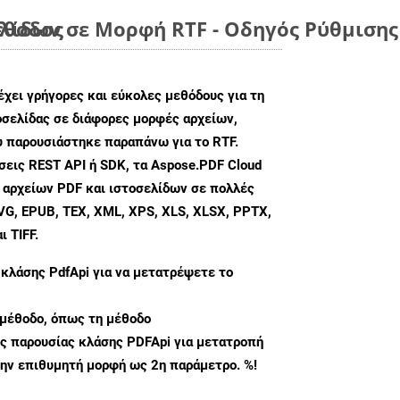
έθοδος
λίδων σε Μορφή RTF - Οδηγός Ρύθμισης
χει γρήγορες και εύκολες μεθόδους για τη
σελίδας σε διάφορες μορφές αρχείων,
υ παρουσιάστηκε παραπάνω για το RTF.
εις REST API ή SDK, τα Aspose.PDF Cloud
 αρχείων PDF και ιστοσελίδων σε πολλές
G, EPUB, TEX, XML, XPS, XLS, XLSX, PPTX,
 TIFF.
 κλάσης
PdfApi
για να μετατρέψετε το
μέθοδο, όπως τη μέθοδο
ς παρουσίας κλάσης PDFApi για μετατροπή
ην επιθυμητή μορφή ως 2η παράμετρο. %!