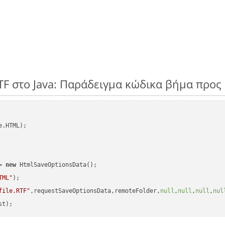
TF στο Java: Παράδειγμα κώδικα βήμα προς
.HTML);

= 
new
 HtmlSaveOptionsData();

TML"
);

file.RTF"
,requestSaveOptionsData,remoteFolder,
null
,
null
,
null
,
nul