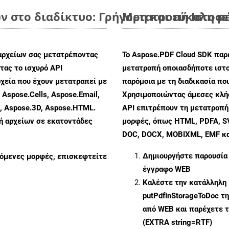
 στο διαδίκτυο: Γρήγορη και εύκολη μ
Μετατροπή Ιστοσε
αρχείων σας μετατρέποντας
Το Aspose.PDF Cloud SDK παρέ
ας το ισχυρό API
μετατροπή οποιασδήποτε ιστο
χεία που έχουν μετατραπεί με
παρόμοια με τη διαδικασία πο
 Aspose.Cells, Aspose.Email,
Χρησιμοποιώντας άμεσες κλήσ
s, Aspose.3D, Aspose.HTML.
API επιτρέπουν τη μετατροπή
πή αρχείων σε εκατοντάδες
μορφές, όπως HTML, PDFA, SV
DOC, DOCX, MOBIXML, EMF και
Δημιουργήστε παρουσία
ζόμενες μορφές, επισκεφτείτε
έγγραφο WEB
Καλέστε την κατάλληλη 
putPdfInStorageToDoc
τη
από WEB και παρέχετε τ
(EXTRA string=RTF)