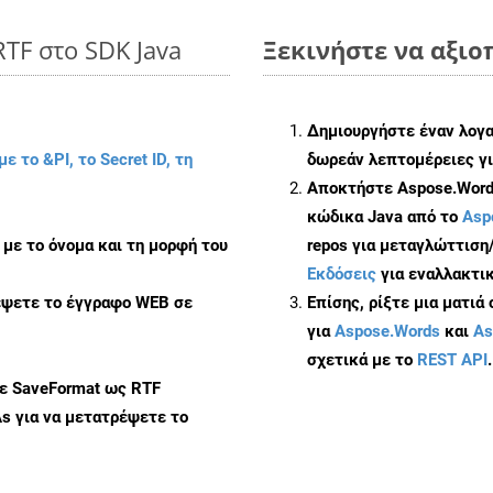
RTF στο SDK Java
Ξεκινήστε να αξιοπ
Δημιουργήστε έναν λογ
με το &PI, το Secret ID, τη
δωρεάν λεπτομέρειες γι
Αποκτήστε Aspose.Words
κώδικα Java από το
Asp
με το όνομα και τη μορφή του
repos για μεταγλώττιση
Εκδόσεις
για εναλλακτικ
έψετε το έγγραφο WEB σε
Επίσης, ρίξτε μια ματιά
για
Aspose.Words
και
As
σχετικά με το
REST API
.
με SaveFormat ως RTF
As
για να μετατρέψετε το