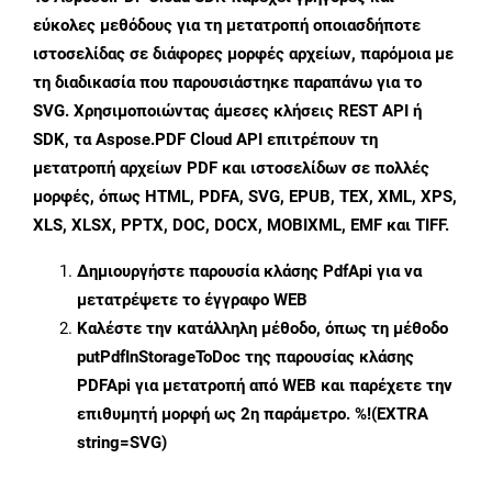
εύκολες μεθόδους για τη μετατροπή οποιασδήποτε
ιστοσελίδας σε διάφορες μορφές αρχείων, παρόμοια με
τη διαδικασία που παρουσιάστηκε παραπάνω για το
SVG. Χρησιμοποιώντας άμεσες κλήσεις REST API ή
SDK, τα Aspose.PDF Cloud API επιτρέπουν τη
μετατροπή αρχείων PDF και ιστοσελίδων σε πολλές
μορφές, όπως HTML, PDFA, SVG, EPUB, TEX, XML, XPS,
XLS, XLSX, PPTX, DOC, DOCX, MOBIXML, EMF και TIFF.
Δημιουργήστε παρουσία κλάσης
PdfApi
για να
μετατρέψετε το έγγραφο WEB
Καλέστε την κατάλληλη μέθοδο, όπως τη μέθοδο
putPdfInStorageToDoc
της παρουσίας κλάσης
PDFApi για μετατροπή από WEB και παρέχετε την
επιθυμητή μορφή ως 2η παράμετρο. %!(EXTRA
string=SVG)