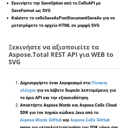
Εκκινήστε την
SaveOption
από το CellsAPI με
SaveFormat ως SVG
Καλέστε το
cellsSaveAsPostDocumentSaveAs
για να
μετατρέψετε το αρχείο HTML σε μορφή
SVG
Ξεκινήστε να αξιοποιείτε τα
Aspose.Total REST API για WEB to
SVG
Δημιουργήστε έναν λογαριασμό στο
Πίνακας
ελέγχου
για να λάβετε δωρεάν λεπτομέρειες για
το όριο API και την εξουσιοδότηση
Αποκτήστε Aspose.Words και Aspose.Cells Cloud
SDK για τον πηγαίο κώδικα Java από το
Aspose.Words GitHub
και
Aspose.Cells GitHub
repos για μεταγλώττιση/χρήση του SDK μόνοι σας