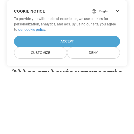
COOKIE NOTICE
To provide you with the best experience, we use cookies for
personalization, analytics, and ads. By using our site, you agree
to
our cookie policy
.
ACCEPT
CUSTOMIZE
DENY
Άλλες επιλογές μετατροπής
PDF
Μετατροπή WEB σε DOC
DOC:
Microsoft Word Binary Format
Μετατροπή WEB σε DOT
DOT:
Microsoft Word Template Files