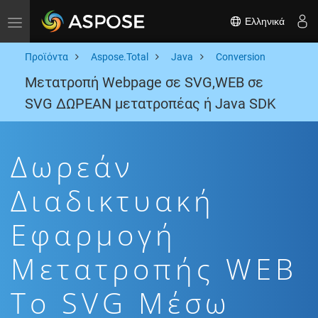
Ελληνικά
Toggle navigation
Προϊόντα
Aspose.Total
Java
Conversion
Μετατροπή Webpage σε SVG,WEB σε
SVG ΔΩΡΕΑΝ μετατροπέας ή Java SDK
Δωρεάν
Διαδικτυακή
Εφαρμογή
Μετατροπής WEB
To SVG Μέσω