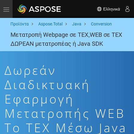
Ελληνικά
Toggle navigation
Προϊόντα
Aspose.Total
Java
Conversion
Μετατροπή Webpage σε TEX,WEB σε TEX
ΔΩΡΕΑΝ μετατροπέας ή Java SDK
Δωρεάν
Διαδικτυακή
Εφαρμογή
Μετατροπής WEB
To TEX Μέσω Java