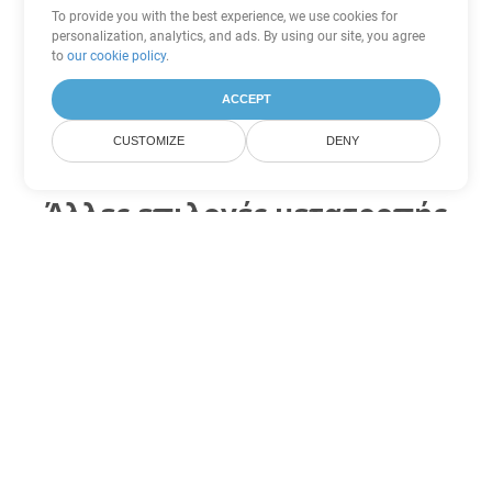
To provide you with the best experience, we use cookies for
personalization, analytics, and ads. By using our site, you agree
to
our cookie policy
.
ACCEPT
CUSTOMIZE
DENY
Άλλες επιλογές μετατροπής
PDF
Μετατροπή WEB σε DOC
DOC:
Microsoft Word Binary Format
Μετατροπή WEB σε DOT
DOT:
Microsoft Word Template Files
Μετατροπή WEB σε DOCX