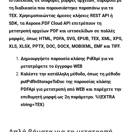
ιστοσελίδας σε διάφορες μορφές αρχείων, παρόμοια με
τη διαδικασία που παρουσιάστηκε παραπάνω για το
TEX. Χρησιμοποιώντας άμεσες κλήσεις REST API ή
SDK, τα Aspose.PDF Cloud API επιτρέπουν τη
μετατροπή αρχείων PDF και ιστοσελίδων σε πολλές
μορφές, όπως HTML, PDFA, SVG, EPUB, TEX, XML, XPS,
XLS, XLSX, PPTX, DOC, DOCX, MOBIXML, EMF και TIFF.
Δημιουργήστε παρουσία κλάσης
PdfApi
για να
μετατρέψετε το έγγραφο WEB
Καλέστε την κατάλληλη μέθοδο, όπως τη μέθοδο
putPdfInStorageToDoc
της παρουσίας κλάσης
PDFApi για μετατροπή από WEB και παρέχετε την
επιθυμητή μορφή ως 2η παράμετρο. %!(EXTRA
string=TEX)
Απλά βήματα για τη μετατροπή