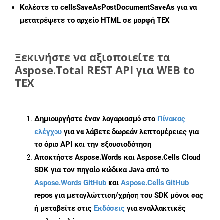
Καλέστε το
cellsSaveAsPostDocumentSaveAs
για να
μετατρέψετε το αρχείο HTML σε μορφή
TEX
Ξεκινήστε να αξιοποιείτε τα
Aspose.Total REST API για WEB to
TEX
Δημιουργήστε έναν λογαριασμό στο
Πίνακας
ελέγχου
για να λάβετε δωρεάν λεπτομέρειες για
το όριο API και την εξουσιοδότηση
Αποκτήστε Aspose.Words και Aspose.Cells Cloud
SDK για τον πηγαίο κώδικα Java από το
Aspose.Words GitHub
και
Aspose.Cells GitHub
repos για μεταγλώττιση/χρήση του SDK μόνοι σας
ή μεταβείτε στις
Εκδόσεις
για εναλλακτικές