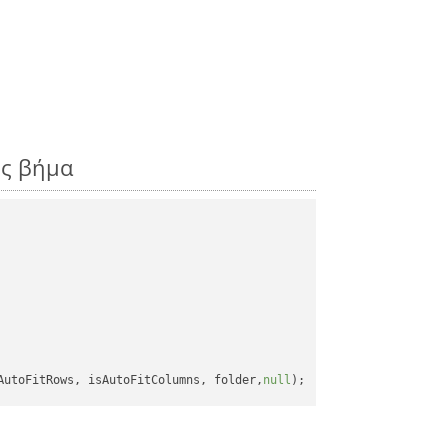
ος βήμα
AutoFitRows, isAutoFitColumns, folder,
null