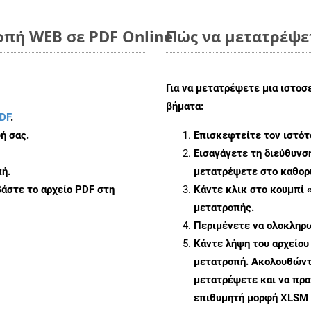
οπή WEB σε PDF Online
Πώς να μετατρέψε
Για να μετατρέψετε μια ιστο
βήματα:
DF
.
ή σας.
Επισκεφτείτε τον ιστό
Εισαγάγετε τη διεύθυνσ
ή.
μετατρέψετε στο καθορι
άστε το αρχείο PDF στη
Κάντε κλικ στο κουμπί 
μετατροπής.
Περιμένετε να ολοκληρω
Κάντε λήψη του αρχείου
μετατροπή. Ακολουθώντα
μετατρέψετε και να πρ
επιθυμητή μορφή XLSM 