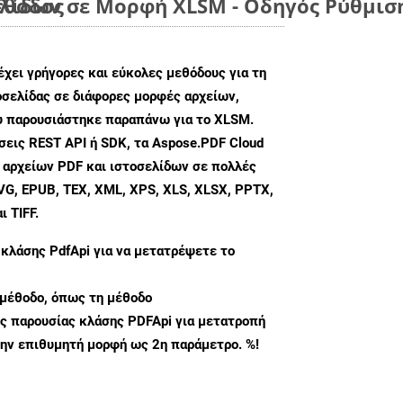
έθοδος
λίδων σε Μορφή XLSM - Οδηγός Ρύθμισ
χει γρήγορες και εύκολες μεθόδους για τη
σελίδας σε διάφορες μορφές αρχείων,
ου παρουσιάστηκε παραπάνω για το XLSM.
εις REST API ή SDK, τα Aspose.PDF Cloud
 αρχείων PDF και ιστοσελίδων σε πολλές
G, EPUB, TEX, XML, XPS, XLS, XLSX, PPTX,
 TIFF.
 κλάσης
PdfApi
για να μετατρέψετε το
μέθοδο, όπως τη μέθοδο
ς παρουσίας κλάσης PDFApi για μετατροπή
ην επιθυμητή μορφή ως 2η παράμετρο. %!