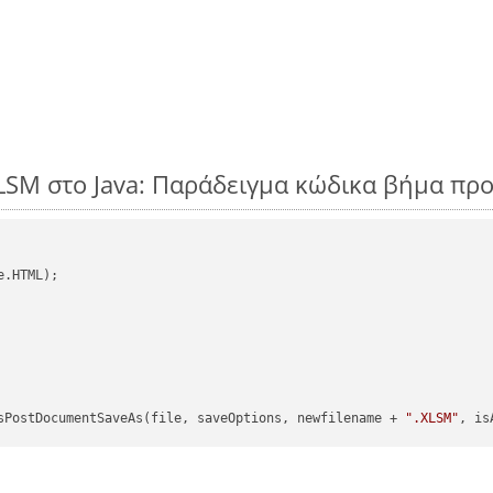
LSM στο Java: Παράδειγμα κώδικα βήμα πρ
.HTML);

sPostDocumentSaveAs(file, saveOptions, newfilename + 
".XLSM"
, is