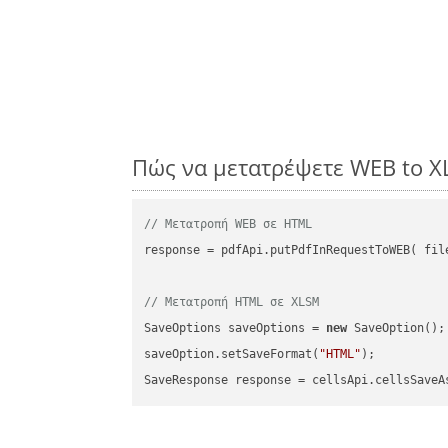
Πώς να μετατρέψετε WEB to X
// Μετατροπή WEB σε HTML
response = pdfApi.putPdfInRequestToWEB( file
// Μετατροπή HTML σε XLSM
SaveOptions saveOptions = 
new
 SaveOption();

saveOption.setSaveFormat(
"HTML"
);

SaveResponse response = cellsApi.cellsSaveA