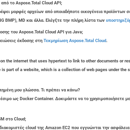
από το Aspose.Total Cloud API;
τρέψει μορφές αρχείων από οποιαδήποτε οικογένεια προϊόντων σ
PNG BMP), MD και άλλα. Ελέγξτε την πλήρη λίστα των
υποστηριζό
σης του Aspose.Total Cloud API για Java;
μειώσεις έκδοσης στη
Τεκμηρίωση Aspose.Total Cloud
.
n the internet that uses hypertext to link to other documents or r
is part of a website, which is a collection of web pages under th
πημένη μου γλώσσα. Τι πρέπει να κάνω?
ιαθέσιμο ως Docker Container. Δοκιμάστε να το χρησιμοποιήσετε 
M στο Cloud;
 διακομιστές cloud της Amazon EC2 που εγγυώνται την ασφάλεια