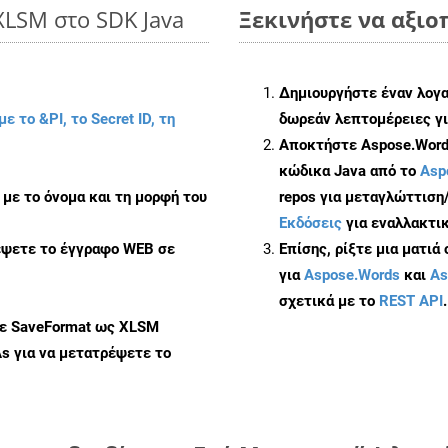
XLSM στο SDK Java
Ξεκινήστε να αξιο
Δημιουργήστε έναν λογ
με το &PI, το Secret ID, τη
δωρεάν λεπτομέρειες γι
Αποκτήστε Aspose.Words
κώδικα Java από το
Asp
με το όνομα και τη μορφή του
repos για μεταγλώττιση
Εκδόσεις
για εναλλακτικ
έψετε το έγγραφο WEB σε
Επίσης, ρίξτε μια ματιά
για
Aspose.Words
και
As
σχετικά με το
REST API
.
με SaveFormat ως XLSM
As
για να μετατρέψετε το