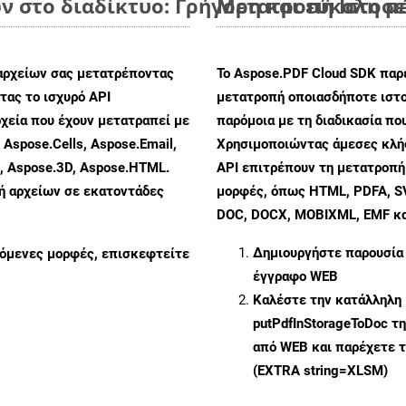
 στο διαδίκτυο: Γρήγορη και εύκολη μ
Μετατροπή Ιστοσε
αρχείων σας μετατρέποντας
Το Aspose.PDF Cloud SDK παρέ
ας το ισχυρό API
μετατροπή οποιασδήποτε ιστο
χεία που έχουν μετατραπεί με
παρόμοια με τη διαδικασία π
 Aspose.Cells, Aspose.Email,
Χρησιμοποιώντας άμεσες κλήσ
s, Aspose.3D, Aspose.HTML.
API επιτρέπουν τη μετατροπή
πή αρχείων σε εκατοντάδες
μορφές, όπως HTML, PDFA, SV
DOC, DOCX, MOBIXML, EMF και
Δημιουργήστε παρουσία
ζόμενες μορφές, επισκεφτείτε
έγγραφο WEB
Καλέστε την κατάλληλη 
putPdfInStorageToDoc
τη
από WEB και παρέχετε τ
(EXTRA string=XLSM)