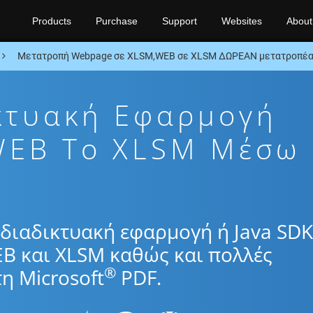
Products
Purchase
Support
Websites
About
Μετατροπή Webpage σε XLSM,WEB σε XLSM ΔΩΡΕΑΝ μετατροπέας
κτυακή Εφαρμογή
WEB To XLSM Μέσω
διαδικτυακή εφαρμογή ή Java SDK
EB και XLSM καθώς και πολλές
®
η Microsoft
PDF.