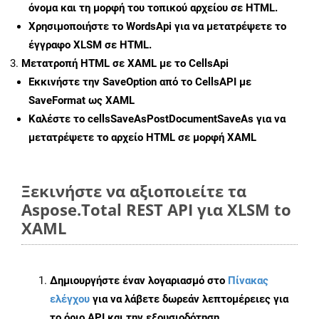
όνομα και τη μορφή του τοπικού αρχείου σε HTML.
Χρησιμοποιήστε το WordsApi για να μετατρέψετε το
έγγραφο XLSM σε HTML.
Μετατροπή HTML σε XAML με το CellsApi
Εκκινήστε την
SaveOption
από το CellsAPI με
SaveFormat ως XAML
Καλέστε το
cellsSaveAsPostDocumentSaveAs
για να
μετατρέψετε το αρχείο HTML σε μορφή
XAML
Ξεκινήστε να αξιοποιείτε τα
Aspose.Total REST API για XLSM to
XAML
Δημιουργήστε έναν λογαριασμό στο
Πίνακας
ελέγχου
για να λάβετε δωρεάν λεπτομέρειες για
το όριο API και την εξουσιοδότηση