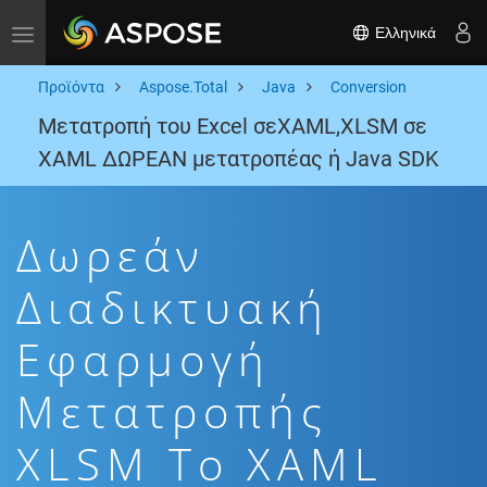
Ελληνικά
Toggle navigation
Προϊόντα
Aspose.Total
Java
Conversion
Μετατροπή του Excel σεXAML,XLSM σε
XAML ΔΩΡΕΑΝ μετατροπέας ή Java SDK
Δωρεάν
Διαδικτυακή
Εφαρμογή
Μετατροπής
XLSM To XAML