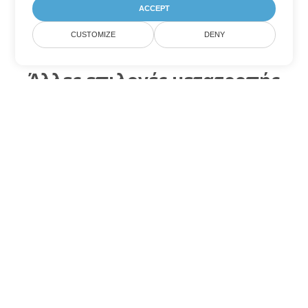
ACCEPT
CUSTOMIZE
DENY
Άλλες επιλογές μετατροπής
Excel
Μετατροπή XLSM σε DOC
DOC:
Microsoft Word Binary Format
Μετατροπή XLSM σε DOT
DOT:
Microsoft Word Template Files
Μετατροπή XLSM σε DOCX
DOCX:
Office 2007+ Word Document
Μετατροπή XLSM σε DOCM