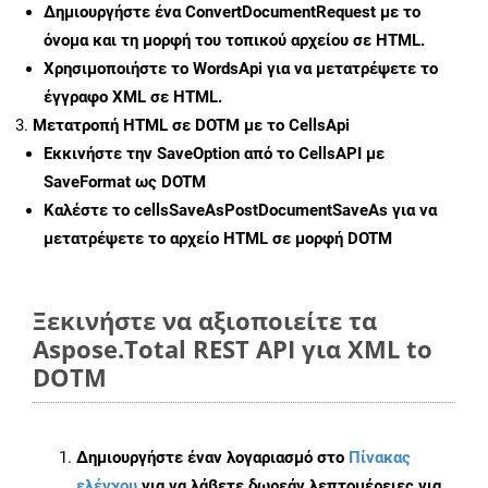
Δημιουργήστε ένα
ConvertDocumentRequest
με το
όνομα και τη μορφή του τοπικού αρχείου σε HTML.
Χρησιμοποιήστε το WordsApi για να μετατρέψετε το
έγγραφο XML σε HTML.
Μετατροπή HTML σε DOTM με το CellsApi
Εκκινήστε την
SaveOption
από το CellsAPI με
SaveFormat ως DOTM
Καλέστε το
cellsSaveAsPostDocumentSaveAs
για να
μετατρέψετε το αρχείο HTML σε μορφή
DOTM
Ξεκινήστε να αξιοποιείτε τα
Aspose.Total REST API για XML to
DOTM
Δημιουργήστε έναν λογαριασμό στο
Πίνακας
ελέγχου
για να λάβετε δωρεάν λεπτομέρειες για