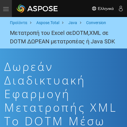
Ελληνικά
Toggle navigation
Προϊόντα
Aspose.Total
Java
Conversion
Μετατροπή του Excel σεDOTM,XML σε
DOTM ΔΩΡΕΑΝ μετατροπέας ή Java SDK
Δωρεάν
Διαδικτυακή
Εφαρμογή
Μετατροπής XML
To DOTM Μέσω