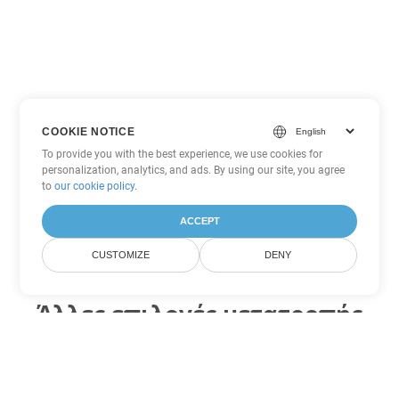
COOKIE NOTICE
To provide you with the best experience, we use cookies for
personalization, analytics, and ads. By using our site, you agree
to
our cookie policy
.
ACCEPT
CUSTOMIZE
DENY
Άλλες επιλογές μετατροπής
Excel
Μετατροπή XML σε DOC