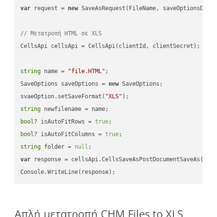
var
 request = 
new
 SaveAsRequest(FileName, saveOptionsData)
// Μετατροπή HTML σε XLS
CellsApi cellsApi = CellsApi(clientId, clientSecret);

string
 name = 
"file.HTML"
;

SaveOptions saveOptions = 
new
 SaveOptions;

svaeOption.setSaveFormat(
"XLS"
string
bool
? isAutoFitRows = 
true
bool
? isAutoFitColumns = 
true
string
 folder = 
null
var
 response = cellsApi.CellsSaveAsPostDocumentSaveAs(name
Απλή μετατροπή CHM Files to XLS