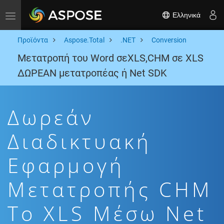
Ελληνικά
Toggle navigation
Προϊόντα
Aspose.Total
.NET
Conversion
Μετατροπή του Word σεXLS,CHM σε XLS
ΔΩΡΕΑΝ μετατροπέας ή Net SDK
Δωρεάν
Διαδικτυακή
Εφαρμογή
Μετατροπής CHM
To XLS Μέσω Net