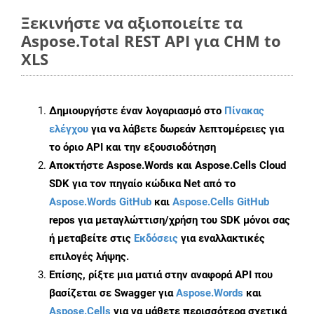
Ξεκινήστε να αξιοποιείτε τα
Aspose.Total REST API για CHM to
XLS
Δημιουργήστε έναν λογαριασμό στο
Πίνακας
ελέγχου
για να λάβετε δωρεάν λεπτομέρειες για
το όριο API και την εξουσιοδότηση
Αποκτήστε Aspose.Words και Aspose.Cells Cloud
SDK για τον πηγαίο κώδικα Net από το
Aspose.Words GitHub
και
Aspose.Cells GitHub
repos για μεταγλώττιση/χρήση του SDK μόνοι σας
ή μεταβείτε στις
Εκδόσεις
για εναλλακτικές
επιλογές λήψης.
Επίσης, ρίξτε μια ματιά στην αναφορά API που
βασίζεται σε Swagger για
Aspose.Words
και
Aspose.Cells
για να μάθετε περισσότερα σχετικά