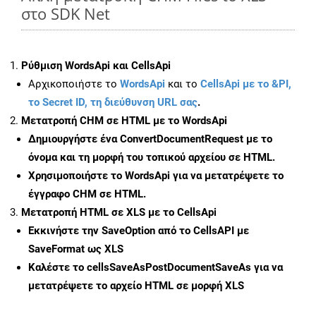
στο SDK Net
Ρύθμιση WordsApi και CellsApi
Αρχικοποιήστε το
WordsApi
και το
CellsApi με το &PI,
το Secret ID, τη διεύθυνση URL σας
.
Μετατροπή CHM σε HTML με το WordsApi
Δημιουργήστε ένα
ConvertDocumentRequest
με το
όνομα και τη μορφή του τοπικού αρχείου σε HTML.
Χρησιμοποιήστε το WordsApi για να μετατρέψετε το
έγγραφο CHM σε HTML.
Μετατροπή HTML σε XLS με το CellsApi
Εκκινήστε την
SaveOption
από το CellsAPI με
SaveFormat ως XLS
Καλέστε το
cellsSaveAsPostDocumentSaveAs
για να
μετατρέψετε το αρχείο HTML σε μορφή
XLS