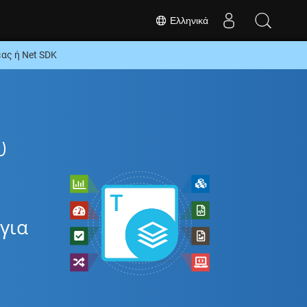
Ελληνικά
ας ή Net SDK
ω
για