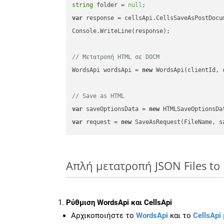
string
 folder = 
null
var
 response = cellsApi.CellsSaveAsPostDocu
Console.WriteLine(response);

// Μετατροπή HTML σε DOCM
WordsApi wordsApi = 
new
 WordsApi(clientId, 
// Save as HTML
var
 saveOptionsData = 
new
 HTMLSaveOptionsDa
var
 request = 
new
Απλή μετατροπή JSON Files t
Ρύθμιση WordsApi και CellsApi
Αρχικοποιήστε το
WordsApi
και το
CellsApi 