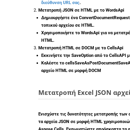
διεύθυνση URL σας
.
Μετατροπή JSON σε HTML με το WordsApi
Δημιουργήστε ένα
ConvertDocumentRequest
τοπικού αρχείου σε HTML.
Χρησιμοποιήστε το WordsApi για να μετατρ
HTML.
Μετατροπή HTML σε DOCM με το CellsApi
Εκκινήστε την
SaveOption
από το CellsAPI 
Καλέστε το
cellsSaveAsPostDocumentSave
αρχείο HTML σε μορφή
DOCM
Μετατροπή Excel JSON αρχε
Ενισχύστε τις δυνατότητες μετατροπής των 
τα αρχεία JSON σε μορφή HTML χρησιμοποιών
Aspose.Cells. Ενσωματώστε απρόσκοπτα τα α