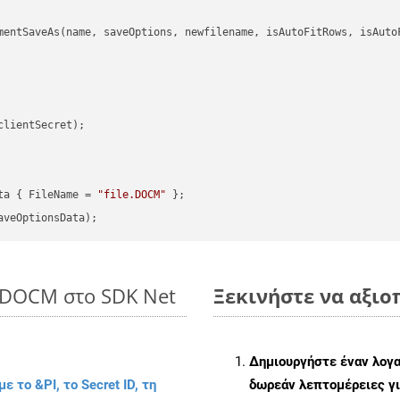
mentSaveAs(name, saveOptions, newfilename, isAutoFitRows, isAutoF
clientSecret);

ta { FileName = 
"file.DOCM"
o DOCM στο SDK Net
Ξεκινήστε να αξιο
Δημιουργήστε έναν λογ
με το &PI, το Secret ID, τη
δωρεάν λεπτομέρειες γι