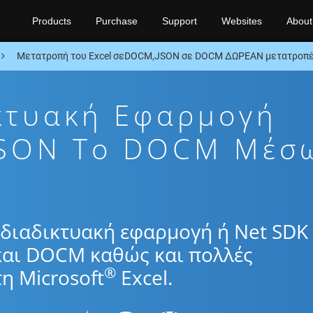
Products
Purchase
Support
Websites
About
Μετατροπή του Excel σεDOCM,JSON σε DOCM ΔΩΡΕΑΝ μετατροπέ
κτυακή Εφαρμογή
JSON To DOCM Μέσ
διαδικτυακή εφαρμογή ή Net SDK 
και DOCM καθώς και πολλές
®
η Microsoft
Excel.