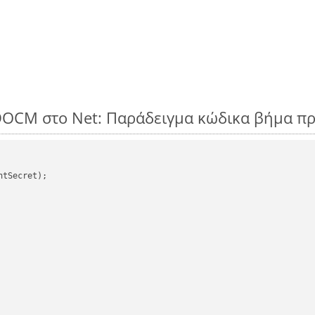
DOCM στο Net: Παράδειγμα κώδικα βήμα π
tSecret);
