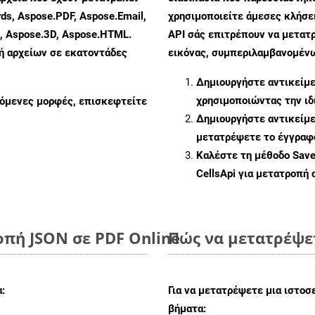
ds, Aspose.PDF, Aspose.Email,
χρησιμοποιείτε άμεσες κλήσει
s, Aspose.3D, Aspose.HTML.
API σάς επιτρέπουν να μετατ
πή αρχείων σε εκατοντάδες
εικόνας, συμπεριλαμβανομένων
Δημιουργήστε αντικείμ
χρησιμοποιώντας την ι
ζόμενες μορφές, επισκεφτείτε
Δημιουργήστε αντικείμ
μετατρέψετε το έγγραφ
Καλέστε τη μέθοδο
Sav
CellsApi για μετατροπή
οπή JSON σε PDF Online
Πώς να μετατρέψε
:
Για να μετατρέψετε μια ιστο
βήματα: