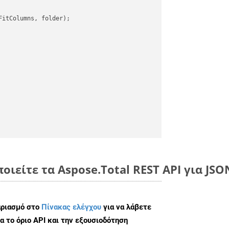
itColumns, folder);

ποιείτε τα Aspose.Total REST API για JS
αριασμό στο
Πίνακας ελέγχου
για να λάβετε
α το όριο API και την εξουσιοδότηση