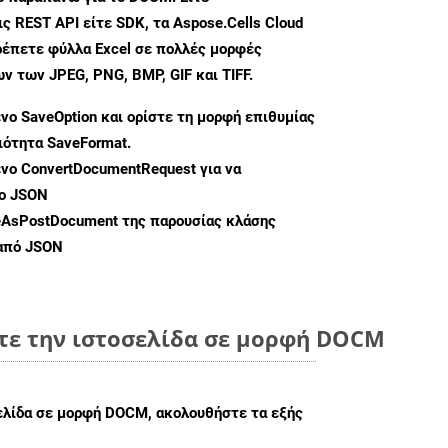
ς REST API είτε SDK, τα Aspose.Cells Cloud
ρέπετε φύλλα Excel σε πολλές μορφές
 των JPEG, PNG, BMP, GIF και TIFF.
ενο
SaveOption
και ορίστε τη μορφή επιθυμίας
διότητα
SaveFormat
.
ενο
ConvertDocumentRequest
για να
ο JSON
eAsPostDocument
της παρουσίας κλάσης
 από JSON
τε την ιστοσελίδα σε μορφή DOCM
σελίδα σε μορφή DOCM, ακολουθήστε τα εξής