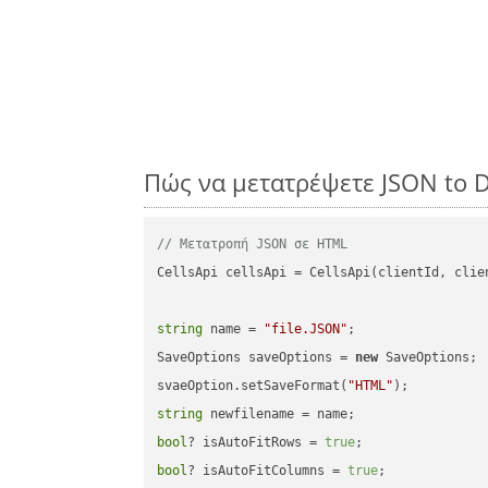
Πώς να μετατρέψετε JSON to 
// Μετατροπή JSON σε HTML
CellsApi cellsApi = CellsApi(clientId, clien
string
 name = 
"file.JSON"
;

SaveOptions saveOptions = 
new
 SaveOptions;

svaeOption.setSaveFormat(
"HTML"
string
bool
? isAutoFitRows = 
true
bool
? isAutoFitColumns = 
true