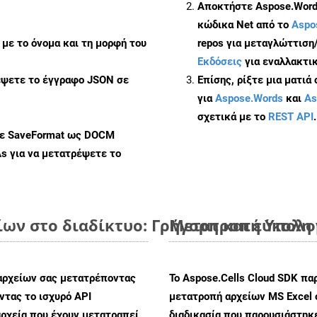
Αποκτήστε Aspose.Words
κώδικα Net από το
Aspo
με το όνομα και τη μορφή του
repos για μεταγλώττιση
Εκδόσεις
για εναλλακτικ
έψετε το έγγραφο JSON σε
Επίσης, ρίξτε μια ματιά
για
Aspose.Words
και
As
σχετικά με το
REST API
.
με SaveFormat ως DOCM
As
για να μετατρέψετε το
ίων στο διαδίκτυο: Γρήγορη και εύκολη
Μετατροπή Υπολογ
αρχείων σας μετατρέποντας
Το Aspose.Cells Cloud SDK πα
τας το ισχυρό API
μετατροπή αρχείων MS Excel 
ρχεία που έχουν μετατραπεί
διαδικασία που παρουσιάστηκ