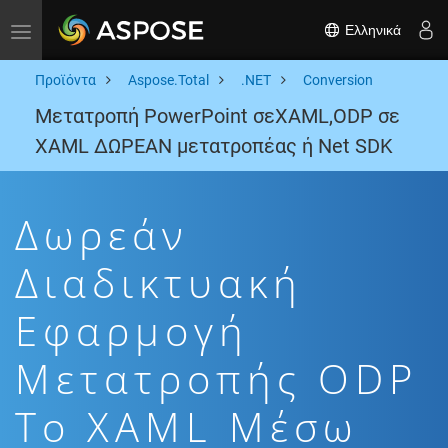
Ελληνικά
Toggle navigation
Προϊόντα
Aspose.Total
.NET
Conversion
Μετατροπή PowerPoint σεXAML,ODP σε
XAML ΔΩΡΕΑΝ μετατροπέας ή Net SDK
Δωρεάν
Διαδικτυακή
Εφαρμογή
Μετατροπής ODP
To XAML Μέσω