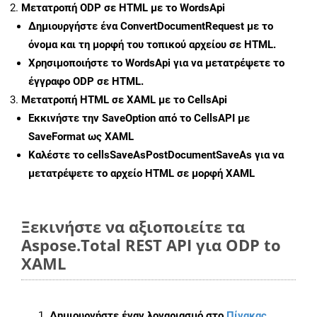
Μετατροπή ODP σε HTML με το WordsApi
Δημιουργήστε ένα
ConvertDocumentRequest
με το
όνομα και τη μορφή του τοπικού αρχείου σε HTML.
Χρησιμοποιήστε το WordsApi για να μετατρέψετε το
έγγραφο ODP σε HTML.
Μετατροπή HTML σε XAML με το CellsApi
Εκκινήστε την
SaveOption
από το CellsAPI με
SaveFormat ως XAML
Καλέστε το
cellsSaveAsPostDocumentSaveAs
για να
μετατρέψετε το αρχείο HTML σε μορφή
XAML
Ξεκινήστε να αξιοποιείτε τα
Aspose.Total REST API για ODP to
XAML
Δημιουργήστε έναν λογαριασμό στο
Πίνακας