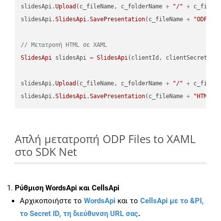
slidesApi.
Upload
(c_fileName, c_folderName 
+
"/"
+
 c_fileNa
slidesApi.
SlidesApi
.
SavePresentation
(c_fileName 
+
"ODP"
, 
// Μετατροπή HTML σε XAML
SlidesApi
 slidesApi 
=
SlidesApi
(clientId, clientSecret);

slidesApi.
Upload
(c_fileName, c_folderName 
+
"/"
+
 c_fileNa
slidesApi.
SlidesApi
.
SavePresentation
(c_fileName 
+
"HTML"
,
Απλή μετατροπή ODP Files to XAML
στο SDK Net
Ρύθμιση WordsApi και CellsApi
Αρχικοποιήστε το
WordsApi
και το
CellsApi με το &PI,
το Secret ID, τη διεύθυνση URL σας
.