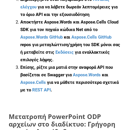
ελέγχου
για να λάβετε δωρεάν λεπτομέρειες για
το όριο API και την εξουσιοδότηση
Αποκτήστε Aspose.Words και Aspose.Cells Cloud
SDK για τον πηγαίο κώδικα Net από το
Aspose.Words GitHub
και
Aspose.Cells GitHub
repos για μεταγλώττιση/χρήση του SDK μόνοι σας
ή μεταβείτε στις
Εκδόσεις
για εναλλακτικές
επιλογές λήψης.
Επίσης, ρίξτε μια ματιά στην αναφορά API που
βασίζεται σε Swagger για
Aspose.Words
και
Aspose.Cells
για να μάθετε περισσότερα σχετικά
με το
REST API
.
Μετατροπή PowerPoint ODP
αρχείων στο διαδίκτυο: Γρήγορη