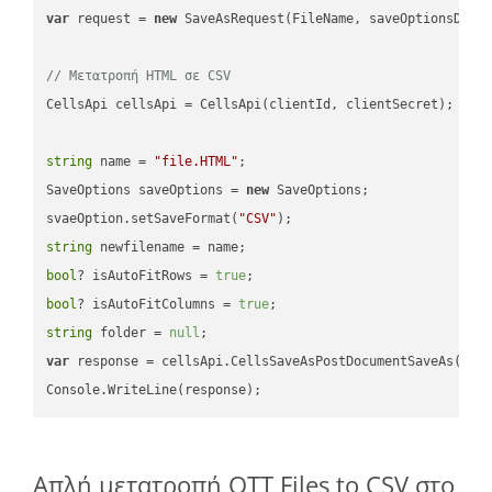
var
 request = 
new
 SaveAsRequest(FileName, saveOptionsData)
// Μετατροπή HTML σε CSV
CellsApi cellsApi = CellsApi(clientId, clientSecret);

string
 name = 
"file.HTML"
;

SaveOptions saveOptions = 
new
 SaveOptions;

svaeOption.setSaveFormat(
"CSV"
string
bool
? isAutoFitRows = 
true
bool
? isAutoFitColumns = 
true
string
 folder = 
null
var
 response = cellsApi.CellsSaveAsPostDocumentSaveAs(name
Απλή μετατροπή OTT Files to CSV στο