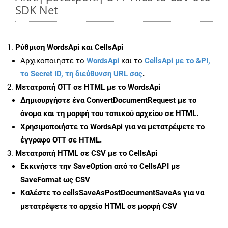
SDK Net
Ρύθμιση WordsApi και CellsApi
Αρχικοποιήστε το
WordsApi
και το
CellsApi με το &PI,
το Secret ID, τη διεύθυνση URL σας
.
Μετατροπή OTT σε HTML με το WordsApi
Δημιουργήστε ένα
ConvertDocumentRequest
με το
όνομα και τη μορφή του τοπικού αρχείου σε HTML.
Χρησιμοποιήστε το WordsApi για να μετατρέψετε το
έγγραφο OTT σε HTML.
Μετατροπή HTML σε CSV με το CellsApi
Εκκινήστε την
SaveOption
από το CellsAPI με
SaveFormat ως CSV
Καλέστε το
cellsSaveAsPostDocumentSaveAs
για να
μετατρέψετε το αρχείο HTML σε μορφή
CSV