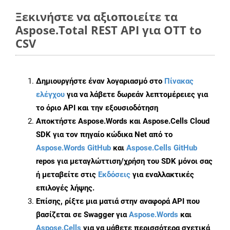
Ξεκινήστε να αξιοποιείτε τα
Aspose.Total REST API για OTT to
CSV
Δημιουργήστε έναν λογαριασμό στο
Πίνακας
ελέγχου
για να λάβετε δωρεάν λεπτομέρειες για
το όριο API και την εξουσιοδότηση
Αποκτήστε Aspose.Words και Aspose.Cells Cloud
SDK για τον πηγαίο κώδικα Net από το
Aspose.Words GitHub
και
Aspose.Cells GitHub
repos για μεταγλώττιση/χρήση του SDK μόνοι σας
ή μεταβείτε στις
Εκδόσεις
για εναλλακτικές
επιλογές λήψης.
Επίσης, ρίξτε μια ματιά στην αναφορά API που
βασίζεται σε Swagger για
Aspose.Words
και
Aspose.Cells
για να μάθετε περισσότερα σχετικά