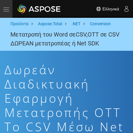
Ελληνικά
Toggle navigation
Προϊόντα
Aspose.Total
.NET
Conversion
Μετατροπή του Word σεCSV,OTT σε CSV
ΔΩΡΕΑΝ μετατροπέας ή Net SDK
Δωρεάν
Διαδικτυακή
Εφαρμογή
Μετατροπής OTT
To CSV Μέσω Net