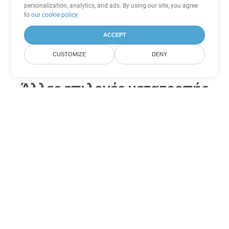
personalization, analytics, and ads. By using our site, you agree
to
our cookie policy
.
ACCEPT
CUSTOMIZE
DENY
Άλλες επιλογές μετατροπής
Word
Μετατροπή OTT σε DOC
DOC:
Microsoft Word Binary Format
Μετατροπή OTT σε DOT
DOT:
Microsoft Word Template Files
Μετατροπή OTT σε DOCX
DOCX:
Office 2007+ Word Document