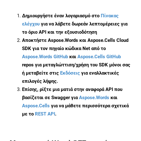
Δημιουργήστε έναν λογαριασμό στο
Πίνακας
ελέγχου
για να λάβετε δωρεάν λεπτομέρειες για
το όριο API και την εξουσιοδότηση
Αποκτήστε Aspose.Words και Aspose.Cells Cloud
SDK για τον πηγαίο κώδικα Net από το
Aspose.Words GitHub
και
Aspose.Cells GitHub
repos για μεταγλώττιση/χρήση του SDK μόνοι σας
ή μεταβείτε στις
Εκδόσεις
για εναλλακτικές
επιλογές λήψης.
Επίσης, ρίξτε μια ματιά στην αναφορά API που
βασίζεται σε Swagger για
Aspose.Words
και
Aspose.Cells
για να μάθετε περισσότερα σχετικά
με το
REST API
.