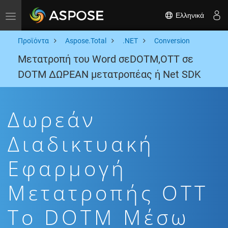
Ελληνικά
Toggle navigation
Προϊόντα
Aspose.Total
.NET
Conversion
Μετατροπή του Word σεDOTM,OTT σε
DOTM ΔΩΡΕΑΝ μετατροπέας ή Net SDK
Δωρεάν
Διαδικτυακή
Εφαρμογή
Μετατροπής OTT
To DOTM Μέσω