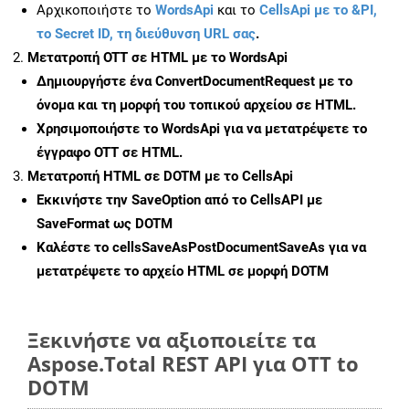
Αρχικοποιήστε το
WordsApi
και το
CellsApi με το &PI,
το Secret ID, τη διεύθυνση URL σας
.
Μετατροπή OTT σε HTML με το WordsApi
Δημιουργήστε ένα
ConvertDocumentRequest
με το
όνομα και τη μορφή του τοπικού αρχείου σε HTML.
Χρησιμοποιήστε το WordsApi για να μετατρέψετε το
έγγραφο OTT σε HTML.
Μετατροπή HTML σε DOTM με το CellsApi
Εκκινήστε την
SaveOption
από το CellsAPI με
SaveFormat ως DOTM
Καλέστε το
cellsSaveAsPostDocumentSaveAs
για να
μετατρέψετε το αρχείο HTML σε μορφή
DOTM
Ξεκινήστε να αξιοποιείτε τα
Aspose.Total REST API για OTT to
DOTM