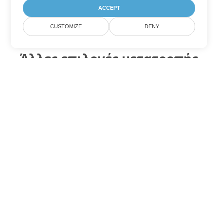
ACCEPT
CUSTOMIZE
DENY
Άλλες επιλογές μετατροπής
Word
Μετατροπή OTT σε DOC
DOC:
Microsoft Word Binary Format
Μετατροπή OTT σε DOT
DOT:
Microsoft Word Template Files
Μετατροπή OTT σε DOCX
DOCX:
Office 2007+ Word Document
Μετατροπή OTT σε DOCM