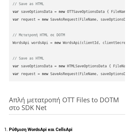
// Save as HTML
var
 saveOptionsData = 
new
 OTTSaveOptionsData { FileName =
var
 request = 
new
 SaveAsRequest(FileName, saveOptionsData)
// Μετατροπή HTML σε DOTM
WordsApi wordsApi = 
new
 WordsApi(clientId, clientSecret);

// Save as HTML
var
 saveOptionsData = 
new
 HTMLSaveOptionsData { FileName 
var
 request = 
new
Απλή μετατροπή OTT Files to DOTM
στο SDK Net
Ρύθμιση WordsApi και CellsApi