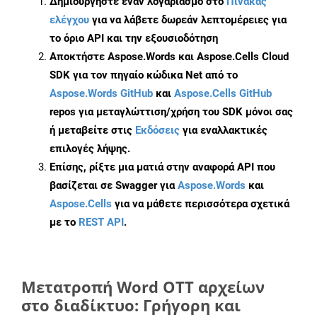
Δημιουργήστε έναν λογαριασμό στο
Πίνακας
ελέγχου
για να λάβετε δωρεάν λεπτομέρειες για
το όριο API και την εξουσιοδότηση
Αποκτήστε Aspose.Words και Aspose.Cells Cloud
SDK για τον πηγαίο κώδικα Net από το
Aspose.Words GitHub
και
Aspose.Cells GitHub
repos για μεταγλώττιση/χρήση του SDK μόνοι σας
ή μεταβείτε στις
Εκδόσεις
για εναλλακτικές
επιλογές λήψης.
Επίσης, ρίξτε μια ματιά στην αναφορά API που
βασίζεται σε Swagger για
Aspose.Words
και
Aspose.Cells
για να μάθετε περισσότερα σχετικά
με το
REST API
.
Μετατροπή Word OTT αρχείων
στο διαδίκτυο: Γρήγορη και