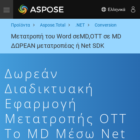
Ελληνικά
Toggle navigation
Προϊόντα
Aspose.Total
.NET
Conversion
Μετατροπή του Word σεMD,OTT σε MD
ΔΩΡΕΑΝ μετατροπέας ή Net SDK
Δωρεάν
Διαδικτυακή
Εφαρμογή
Μετατροπής OTT
To MD Μέσω Net