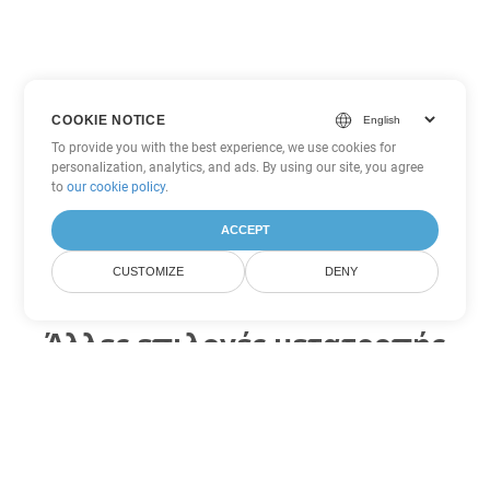
COOKIE NOTICE
To provide you with the best experience, we use cookies for
personalization, analytics, and ads. By using our site, you agree
to
our cookie policy
.
ACCEPT
CUSTOMIZE
DENY
Άλλες επιλογές μετατροπής
Word
Μετατροπή OTT σε DOC
DOC:
Microsoft Word Binary Format