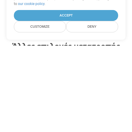
to
our cookie policy
.
ACCEPT
CUSTOMIZE
DENY
Άλλες επιλογές μετατροπής
Word
Μετατροπή OTT σε DOC
DOC:
Microsoft Word Binary Format
Μετατροπή OTT σε DOT
DOT:
Microsoft Word Template Files
Μετατροπή OTT σε DOCX
DOCX:
Office 2007+ Word Document