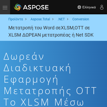
Ελληνικά
Toggle navigation
Προϊόντα
Aspose.Total
.NET
Conversion
Μετατροπή του Word σεXLSM,OTT σε
XLSM ΔΩΡΕΑΝ μετατροπέας ή Net SDK
Δωρεάν
Διαδικτυακή
Εφαρμογή
Μετατροπής OTT
To XLSM Μέσω