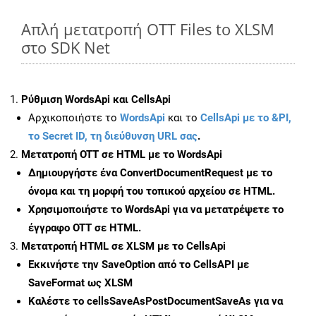
Απλή μετατροπή OTT Files to XLSM
στο SDK Net
Ρύθμιση WordsApi και CellsApi
Αρχικοποιήστε το
WordsApi
και το
CellsApi με το &PI,
το Secret ID, τη διεύθυνση URL σας
.
Μετατροπή OTT σε HTML με το WordsApi
Δημιουργήστε ένα
ConvertDocumentRequest
με το
όνομα και τη μορφή του τοπικού αρχείου σε HTML.
Χρησιμοποιήστε το WordsApi για να μετατρέψετε το
έγγραφο OTT σε HTML.
Μετατροπή HTML σε XLSM με το CellsApi
Εκκινήστε την
SaveOption
από το CellsAPI με
SaveFormat ως XLSM
Καλέστε το
cellsSaveAsPostDocumentSaveAs
για να