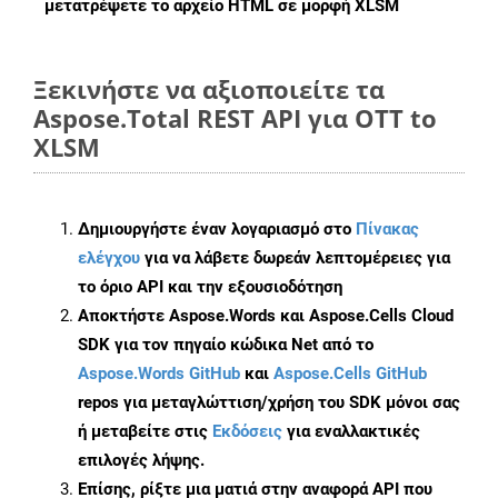
μετατρέψετε το αρχείο HTML σε μορφή
XLSM
Ξεκινήστε να αξιοποιείτε τα
Aspose.Total REST API για OTT to
XLSM
Δημιουργήστε έναν λογαριασμό στο
Πίνακας
ελέγχου
για να λάβετε δωρεάν λεπτομέρειες για
το όριο API και την εξουσιοδότηση
Αποκτήστε Aspose.Words και Aspose.Cells Cloud
SDK για τον πηγαίο κώδικα Net από το
Aspose.Words GitHub
και
Aspose.Cells GitHub
repos για μεταγλώττιση/χρήση του SDK μόνοι σας
ή μεταβείτε στις
Εκδόσεις
για εναλλακτικές
επιλογές λήψης.
Επίσης, ρίξτε μια ματιά στην αναφορά API που