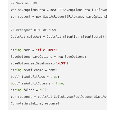
// Save as HTML
var
 saveOptionsData = 
new
 OTTSaveOptionsData { FileName =
var
 request = 
new
 SaveAsRequest(FileName, saveOptionsData)
// Μετατροπή HTML σε XLSM
CellsApi cellsApi = CellsApi(clientId, clientSecret);

string
 name = 
"file.HTML"
;

SaveOptions saveOptions = 
new
 SaveOptions;

svaeOption.setSaveFormat(
"XLSM"
string
bool
? isAutoFitRows = 
true
bool
? isAutoFitColumns = 
true
string
 folder = 
null
var
 response = cellsApi.CellsSaveAsPostDocumentSaveAs(name