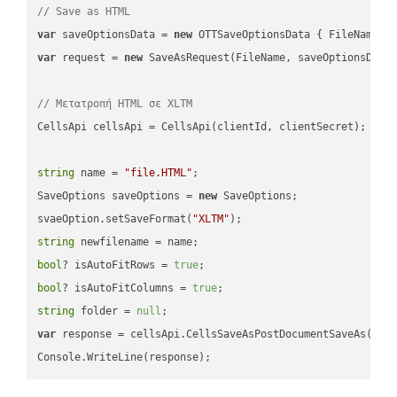
// Save as HTML
var
 saveOptionsData = 
new
 OTTSaveOptionsData { FileName =
var
 request = 
new
 SaveAsRequest(FileName, saveOptionsData)
// Μετατροπή HTML σε XLTM
CellsApi cellsApi = CellsApi(clientId, clientSecret);

string
 name = 
"file.HTML"
;

SaveOptions saveOptions = 
new
 SaveOptions;

svaeOption.setSaveFormat(
"XLTM"
string
bool
? isAutoFitRows = 
true
bool
? isAutoFitColumns = 
true
string
 folder = 
null
var
 response = cellsApi.CellsSaveAsPostDocumentSaveAs(name