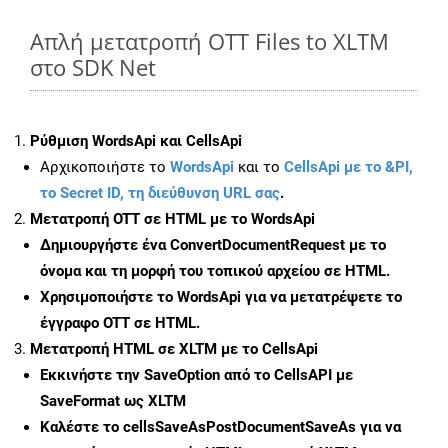
Απλή μετατροπή OTT Files to XLTM
στο SDK Net
Ρύθμιση WordsApi και CellsApi
Αρχικοποιήστε το
WordsApi
και το
CellsApi με το &PI,
το Secret ID, τη διεύθυνση URL σας
.
Μετατροπή OTT σε HTML με το WordsApi
Δημιουργήστε ένα
ConvertDocumentRequest
με το
όνομα και τη μορφή του τοπικού αρχείου σε HTML.
Χρησιμοποιήστε το WordsApi για να μετατρέψετε το
έγγραφο OTT σε HTML.
Μετατροπή HTML σε XLTM με το CellsApi
Εκκινήστε την
SaveOption
από το CellsAPI με
SaveFormat ως XLTM
Καλέστε το
cellsSaveAsPostDocumentSaveAs
για να