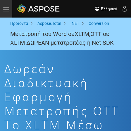
Ελληνικά
Toggle navigation
Προϊόντα
Aspose.Total
.NET
Conversion
Μετατροπή του Word σεXLTM,OTT σε
XLTM ΔΩΡΕΑΝ μετατροπέας ή Net SDK
Δωρεάν
Διαδικτυακή
Εφαρμογή
Μετατροπής OTT
To XLTM Μέσω