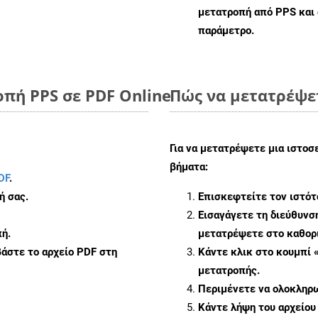
μετατροπή από PPS και
παράμετρο.
πή PPS σε PDF Online
Πώς να μετατρέψε
Για να μετατρέψετε μια ιστοσ
βήματα:
DF
.
ή σας.
Επισκεφτείτε τον ιστό
Εισαγάγετε τη διεύθυνσ
ή.
μετατρέψετε στο καθορι
άστε το αρχείο PDF στη
Κάντε κλικ στο κουμπί 
μετατροπής.
Περιμένετε να ολοκληρω
Κάντε λήψη του αρχείου