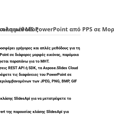
ύκολη μέθοδος
ιάσεων MS PowerPoint από PPS σε Μορ
ροσφέρει γρήγορες και απλές μεθόδους για τη
oint σε διάφορες μορφές εικόνας, παρόμοια
φεται παραπάνω για το MHT.
ις REST API ή SDK, τα Aspose.Slides Cloud
έψετε τις διαφάνειες του PowerPoint σε
περιλαμβανομένων των JPEG, PNG, BMP, GIF
 κλάσης
SlidesApi
για να μετατρέψετε το
ert
της παρουσίας κλάσης SlidesApi για