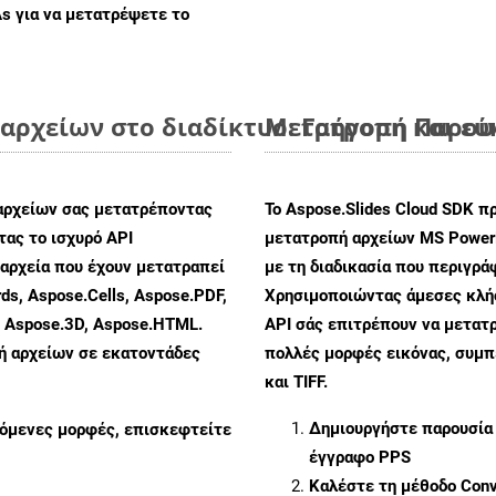
As
για να μετατρέψετε το
αρχείων στο διαδίκτυο: Γρήγορη και ε
Μετατροπή Παρουσ
αρχείων σας μετατρέποντας
Το Aspose.Slides Cloud SDK π
ας το ισχυρό API
μετατροπή αρχείων MS PowerP
αρχεία που έχουν μετατραπεί
με τη διαδικασία που περιγρά
ds, Aspose.Cells, Aspose.PDF,
Χρησιμοποιώντας άμεσες κλήσε
, Aspose.3D, Aspose.HTML.
API σάς επιτρέπουν να μετατρ
πή αρχείων σε εκατοντάδες
πολλές μορφές εικόνας, συμ
και TIFF.
Δημιουργήστε παρουσία
ζόμενες μορφές, επισκεφτείτε
έγγραφο PPS
Καλέστε τη μέθοδο
Conv