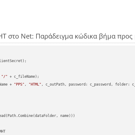
HT στο Net: Παράδειγμα κώδικα βήμα προς
ientSecret);

 
"/"
 + c_fileName);

Name + 
"PPS"
, 
"HTML"
, c_outPath, password: c_password, folder: c_
ead(Path.Combine(dataFolder, name)))

HT
