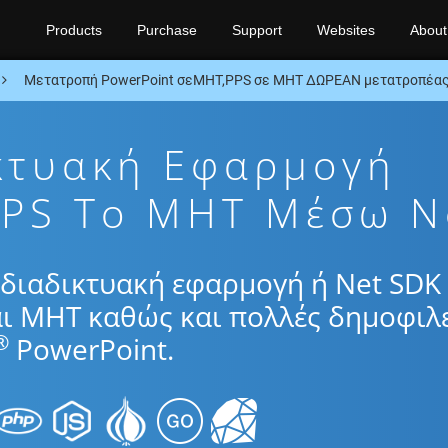
Products
Purchase
Support
Websites
About
Μετατροπή PowerPoint σεMHT,PPS σε MHT ΔΩΡΕΑΝ μετατροπέας
κτυακή Εφαρμογή
PS To MHT Μέσω N
διαδικτυακή εφαρμογή ή Net SDK 
αι MHT καθώς και πολλές δημοφιλ
®
PowerPoint.