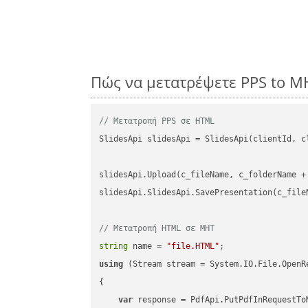
Πώς να μετατρέψετε PPS to M
// Μετατροπή PPS σε HTML
SlidesApi slidesApi = SlidesApi(clientId, cl
slidesApi.Upload(c_fileName, c_folderName +
slidesApi.SlidesApi.SavePresentation(c_file
// Μετατροπή HTML σε MHT
string
 name = 
"file.HTML"
using
 (Stream stream = System.IO.File.OpenR
{

var
 response = PdfApi.PutPdfInRequestToM