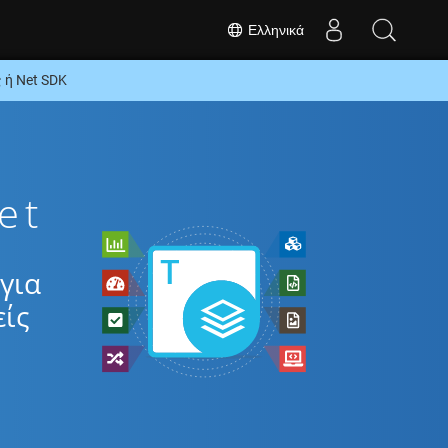
Ελληνικά
 ή Net SDK
et
για
είς