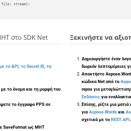
file: stream);

MHT στο SDK Net
Ξεκινήστε να αξιοπ
Δημιουργήστε έναν λογ
με το &PI, το Secret ID, τη
δωρεάν λεπτομέρειες γι
Αποκτήστε Aspose.Words
κώδικα Net από το
Aspo
με το όνομα και τη μορφή του
repos για μεταγλώττιση
Εκδόσεις
για εναλλακτικ
έψετε το έγγραφο PPS σε
Επίσης, ρίξτε μια ματιά
για
Aspose.Words
και
As
σχετικά με το
REST API
.
με SaveFormat ως MHT