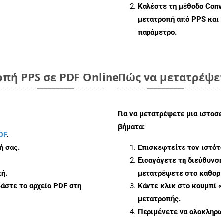
Καλέστε τη μέθοδο
Conv
μετατροπή από PPS και
παράμετρο.
πή PPS σε PDF Online
Πώς να μετατρέψε
Για να μετατρέψετε μια ιστοσ
βήματα:
DF
.
ή σας.
Επισκεφτείτε τον ιστό
Εισαγάγετε τη διεύθυνσ
ή.
μετατρέψετε στο καθορι
άστε το αρχείο PDF στη
Κάντε κλικ στο κουμπί 
μετατροπής.
Περιμένετε να ολοκληρω