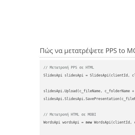
Πώς να μετατρέψετε PPS to M
// Μετατροπή PPS σε HTML
SlidesApi slidesApi = SlidesApi(clientId, cl
slidesApi.Upload(c_fileName, c_folderName +
slidesApi.SlidesApi.SavePresentation(c_file
// Μετατροπή HTML σε MOBI
WordsApi wordsApi = 
new
 WordsApi(clientId, 