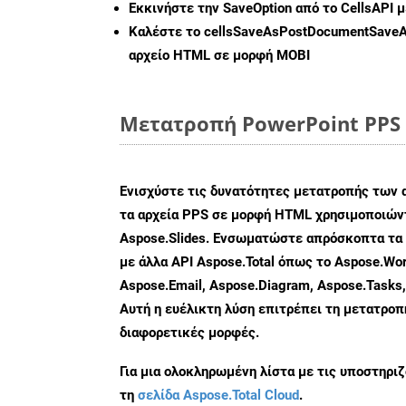
Εκκινήστε την
SaveOption
από το CellsAPI 
Καλέστε το
cellsSaveAsPostDocumentSave
αρχείο HTML σε μορφή
MOBI
Μετατροπή PowerPoint PPS 
Ενισχύστε τις δυνατότητες μετατροπής των 
τα αρχεία PPS σε μορφή HTML χρησιμοποιώντ
Aspose.Slides. Ενσωματώστε απρόσκοπτα τα 
με άλλα API Aspose.Total όπως το Aspose.Wor
Aspose.Email, Aspose.Diagram, Aspose.Tasks
Αυτή η ευέλικτη λύση επιτρέπει τη μετατρο
διαφορετικές μορφές.
Για μια ολοκληρωμένη λίστα με τις υποστηρι
τη
σελίδα Aspose.Total Cloud
.