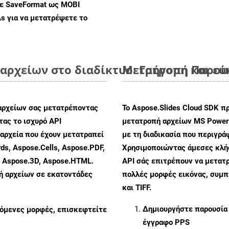
με SaveFormat ως MOBI
As
για να μετατρέψετε το
αρχείων στο διαδίκτυο: Γρήγορη και ε
Μετατροπή Παρουσ
αρχείων σας μετατρέποντας
Το Aspose.Slides Cloud SDK π
ας το ισχυρό API
μετατροπή αρχείων MS PowerP
αρχεία που έχουν μετατραπεί
με τη διαδικασία που περιγρά
ds, Aspose.Cells, Aspose.PDF,
Χρησιμοποιώντας άμεσες κλήσε
, Aspose.3D, Aspose.HTML.
API σάς επιτρέπουν να μετατρ
πή αρχείων σε εκατοντάδες
πολλές μορφές εικόνας, συμ
και TIFF.
Δημιουργήστε παρουσία
ζόμενες μορφές, επισκεφτείτε
έγγραφο PPS