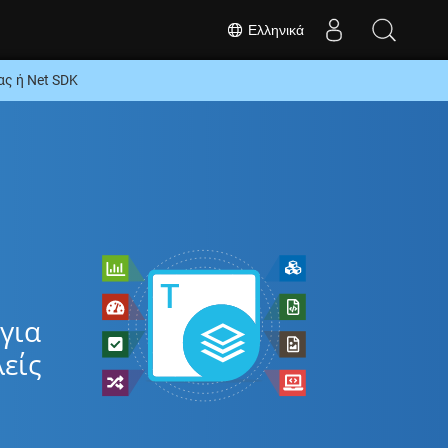
Ελληνικά
ς ή Net SDK
για
είς