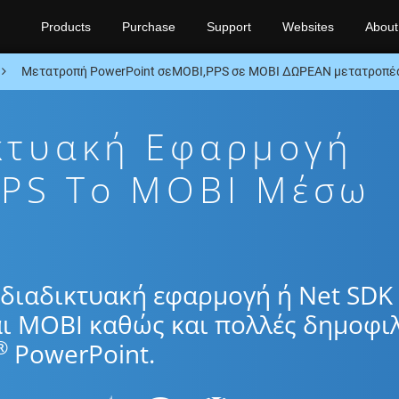
Products
Purchase
Support
Websites
About
Μετατροπή PowerPoint σεMOBI,PPS σε MOBI ΔΩΡΕΑΝ μετατροπέα
κτυακή Εφαρμογή
PPS To MOBI Μέσω
διαδικτυακή εφαρμογή ή Net SDK 
αι MOBI καθώς και πολλές δημοφιλ
®
PowerPoint.