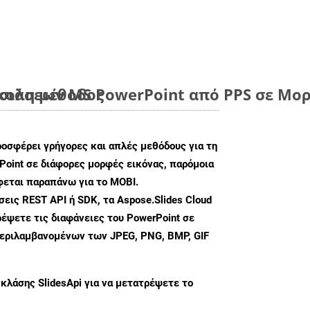
ύκολη μέθοδος
ιάσεων MS PowerPoint από PPS σε Μορ
ροσφέρει γρήγορες και απλές μεθόδους για τη
oint σε διάφορες μορφές εικόνας, παρόμοια
φεται παραπάνω για το MOBI.
ις REST API ή SDK, τα Aspose.Slides Cloud
έψετε τις διαφάνειες του PowerPoint σε
περιλαμβανομένων των JPEG, PNG, BMP, GIF
 κλάσης
SlidesApi
για να μετατρέψετε το