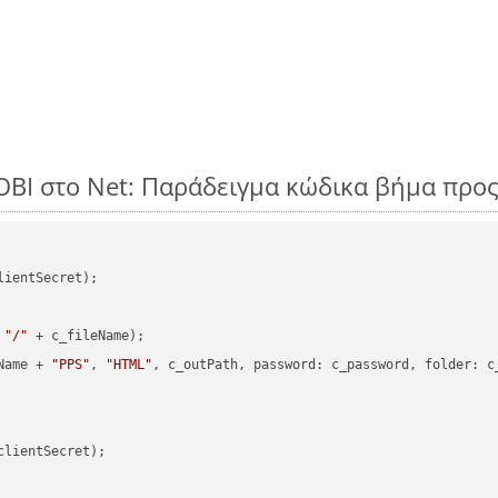
OBI στο Net: Παράδειγμα κώδικα βήμα προ
ientSecret);

 
"/"
 + c_fileName);

Name + 
"PPS"
, 
"HTML"
, c_outPath, 
password
: c_password, 
folder
: c
clientSecret);
