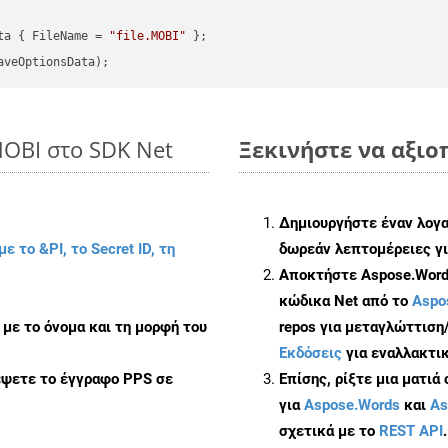
ta { FileName = 
"file.MOBI"
MOBI στο SDK Net
Ξεκινήστε να αξιοπ
Δημιουργήστε έναν λογ
με το &PI, το Secret ID, τη
δωρεάν λεπτομέρειες γι
Αποκτήστε Aspose.Words
κώδικα Net από το
Aspo
με το όνομα και τη μορφή του
repos για μεταγλώττιση
Εκδόσεις
για εναλλακτικ
έψετε το έγγραφο PPS σε
Επίσης, ρίξτε μια ματιά
για
Aspose.Words
και
As
σχετικά με το
REST API
.