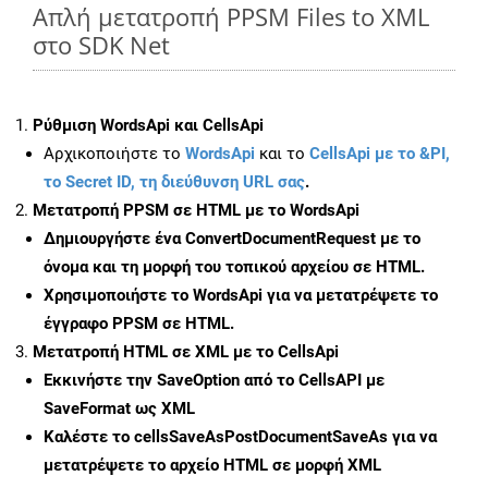
Απλή μετατροπή PPSM Files to XML
στο SDK Net
Ρύθμιση WordsApi και CellsApi
Αρχικοποιήστε το
WordsApi
και το
CellsApi με το &PI,
το Secret ID, τη διεύθυνση URL σας
.
Μετατροπή PPSM σε HTML με το WordsApi
Δημιουργήστε ένα
ConvertDocumentRequest
με το
όνομα και τη μορφή του τοπικού αρχείου σε HTML.
Χρησιμοποιήστε το WordsApi για να μετατρέψετε το
έγγραφο PPSM σε HTML.
Μετατροπή HTML σε XML με το CellsApi
Εκκινήστε την
SaveOption
από το CellsAPI με
SaveFormat ως XML
Καλέστε το
cellsSaveAsPostDocumentSaveAs
για να
μετατρέψετε το αρχείο HTML σε μορφή
XML