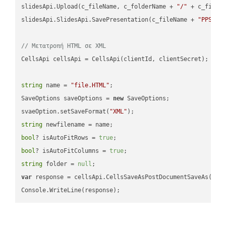
slidesApi.Upload(c_fileName, c_folderName + 
"/"
 + c_fileNa
slidesApi.SlidesApi.SavePresentation(c_fileName + 
"PPSM"
,
// Μετατροπή HTML σε XML
CellsApi cellsApi = CellsApi(clientId, clientSecret);

string
 name = 
"file.HTML"
;

SaveOptions saveOptions = 
new
 SaveOptions;

svaeOption.setSaveFormat(
"XML"
string
bool
? isAutoFitRows = 
true
bool
? isAutoFitColumns = 
true
string
 folder = 
null
var
 response = cellsApi.CellsSaveAsPostDocumentSaveAs(name