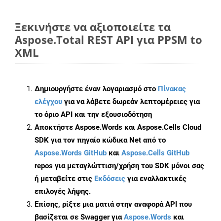
Ξεκινήστε να αξιοποιείτε τα
Aspose.Total REST API για PPSM to
XML
Δημιουργήστε έναν λογαριασμό στο
Πίνακας
ελέγχου
για να λάβετε δωρεάν λεπτομέρειες για
το όριο API και την εξουσιοδότηση
Αποκτήστε Aspose.Words και Aspose.Cells Cloud
SDK για τον πηγαίο κώδικα Net από το
Aspose.Words GitHub
και
Aspose.Cells GitHub
repos για μεταγλώττιση/χρήση του SDK μόνοι σας
ή μεταβείτε στις
Εκδόσεις
για εναλλακτικές
επιλογές λήψης.
Επίσης, ρίξτε μια ματιά στην αναφορά API που
βασίζεται σε Swagger για
Aspose.Words
και