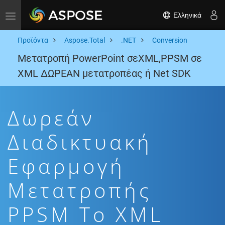
Ελληνικά
Toggle navigation
Προϊόντα
Aspose.Total
.NET
Conversion
Μετατροπή PowerPoint σεXML,PPSM σε
XML ΔΩΡΕΑΝ μετατροπέας ή Net SDK
Δωρεάν
Διαδικτυακή
Εφαρμογή
Μετατροπής
PPSM To XML