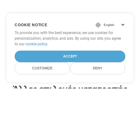
COOKIE NOTICE
To provide you with the best experience, we use cookies for
personalization, analytics, and ads. By using our site, you agree
to
our cookie policy
.
ACCEPT
CUSTOMIZE
DENY
Άλλες επιλογές μετατροπής
PowerPoint
Μετατροπή PPSM σε DOC
DOC:
Microsoft Word Binary Format
Μετατροπή PPSM σε DOT