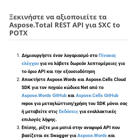
Ξεκινήστε να αξιοποιείτε τα
Aspose.Total REST API για SXC to
POTX
Δημιουργήστε έναν λογαριασμό στο
Πίνακας
ελέγχου
για να λάβετε δωρεάν λεπτομέρειες για
το όριο API και την εξουσιοδότηση
Αποκτήστε Aspose.Words και Aspose.Cells Cloud
SDK για τον πηγαίο κώδικα Net από το
Aspose.Words GitHub
και
Aspose.Cells GitHub
repos για μεταγλώττιση/χρήση του SDK μόνοι σας
ή μεταβείτε στις
Εκδόσεις
για εναλλακτικές
επιλογές λήψης.
Επίσης, ρίξτε μια ματιά στην αναφορά API που
βασίζεται σε Swagger για
Aspose.Words
και