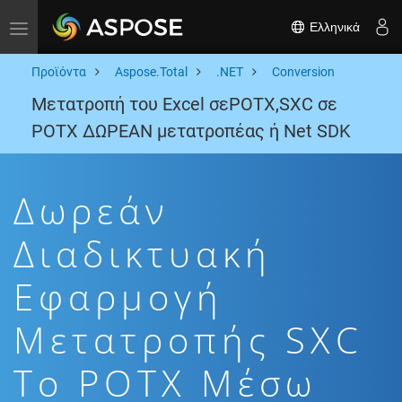
Ελληνικά
Toggle navigation
Προϊόντα
Aspose.Total
.NET
Conversion
Μετατροπή του Excel σεPOTX,SXC σε
POTX ΔΩΡΕΑΝ μετατροπέας ή Net SDK
Δωρεάν
Διαδικτυακή
Εφαρμογή
Μετατροπής SXC
To POTX Μέσω