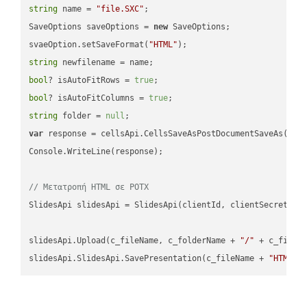
string
 name = 
"file.SXC"
;

SaveOptions saveOptions = 
new
 SaveOptions;

svaeOption.setSaveFormat(
"HTML"
string
bool
? isAutoFitRows = 
true
bool
? isAutoFitColumns = 
true
string
 folder = 
null
var
 response = cellsApi.CellsSaveAsPostDocumentSaveAs(name
Console.WriteLine(response);

// Μετατροπή HTML σε POTX
SlidesApi slidesApi = SlidesApi(clientId, clientSecret);

slidesApi.Upload(c_fileName, c_folderName + 
"/"
 + c_fileNa
slidesApi.SlidesApi.SavePresentation(c_fileName + 
"HTML"
,