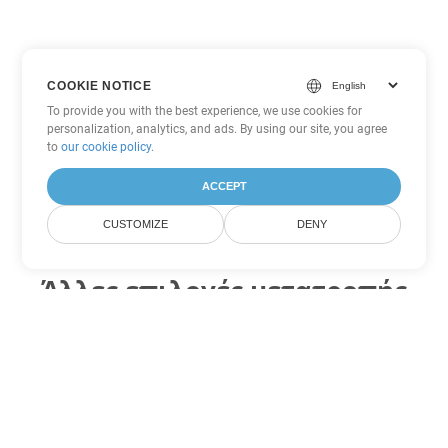
COOKIE NOTICE
To provide you with the best experience, we use cookies for
personalization, analytics, and ads. By using our site, you agree
to
our cookie policy
.
ACCEPT
CUSTOMIZE
DENY
Άλλες επιλογές μετατροπής
Excel
Μετατροπή SXC σε DOC
DOC:
Microsoft Word Binary Format