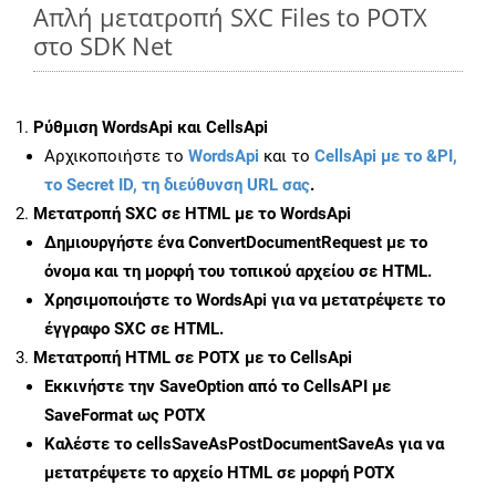
Απλή μετατροπή SXC Files to POTX
στο SDK Net
Ρύθμιση WordsApi και CellsApi
Αρχικοποιήστε το
WordsApi
και το
CellsApi με το &PI,
το Secret ID, τη διεύθυνση URL σας
.
Μετατροπή SXC σε HTML με το WordsApi
Δημιουργήστε ένα
ConvertDocumentRequest
με το
όνομα και τη μορφή του τοπικού αρχείου σε HTML.
Χρησιμοποιήστε το WordsApi για να μετατρέψετε το
έγγραφο SXC σε HTML.
Μετατροπή HTML σε POTX με το CellsApi
Εκκινήστε την
SaveOption
από το CellsAPI με
SaveFormat ως POTX
Καλέστε το
cellsSaveAsPostDocumentSaveAs
για να
μετατρέψετε το αρχείο HTML σε μορφή
POTX