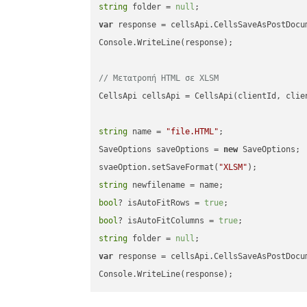
string
 folder = 
null
var
 response = cellsApi.CellsSaveAsPostDocu
Console.WriteLine(response);

// Μετατροπή HTML σε XLSM
CellsApi cellsApi = CellsApi(clientId, clien
string
 name = 
"file.HTML"
;

SaveOptions saveOptions = 
new
 SaveOptions;

svaeOption.setSaveFormat(
"XLSM"
string
bool
? isAutoFitRows = 
true
bool
? isAutoFitColumns = 
true
string
 folder = 
null
var
 response = cellsApi.CellsSaveAsPostDocu