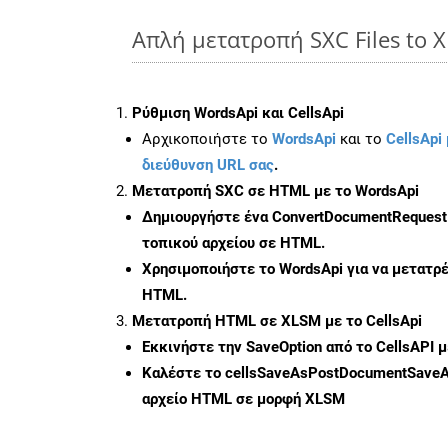
Απλή μετατροπή SXC Files to 
Ρύθμιση WordsApi και CellsApi
Αρχικοποιήστε το
WordsApi
και το
CellsApi 
διεύθυνση URL σας
.
Μετατροπή SXC σε HTML με το WordsApi
Δημιουργήστε ένα
ConvertDocumentRequest
τοπικού αρχείου σε HTML.
Χρησιμοποιήστε το WordsApi για να μετατρ
HTML.
Μετατροπή HTML σε XLSM με το CellsApi
Εκκινήστε την
SaveOption
από το CellsAPI 
Καλέστε το
cellsSaveAsPostDocumentSave
αρχείο HTML σε μορφή
XLSM