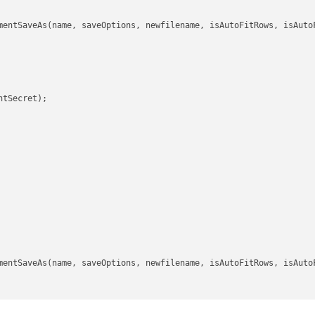
mentSaveAs(name, saveOptions, newfilename, isAutoFitRows, isAutoF
tSecret);

mentSaveAs(name, saveOptions, newfilename, isAutoFitRows, isAutoF