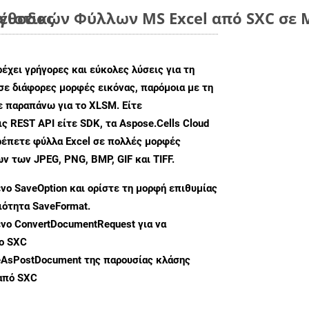
μέθοδος
ιστικών Φύλλων MS Excel από SXC σε Μ
ρέχει γρήγορες και εύκολες λύσεις για τη
σε διάφορες μορφές εικόνας, παρόμοια με τη
ε παραπάνω για το XLSM. Είτε
ς REST API είτε SDK, τα Aspose.Cells Cloud
ρέπετε φύλλα Excel σε πολλές μορφές
 των JPEG, PNG, BMP, GIF και TIFF.
ενο
SaveOption
και ορίστε τη μορφή επιθυμίας
διότητα
SaveFormat
.
ενο
ConvertDocumentRequest
για να
ο SXC
eAsPostDocument
της παρουσίας κλάσης
 από SXC