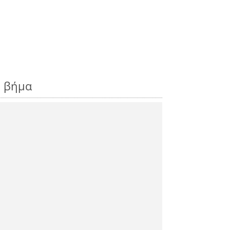
ς βήμα