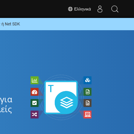
Ελληνικά
 ή Net SDK
για
είς