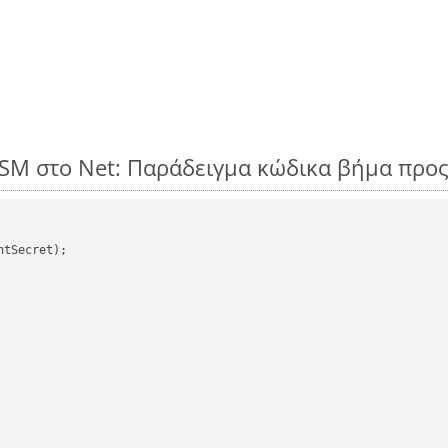
LSM στο Net: Παράδειγμα κώδικα βήμα προ
tSecret);
