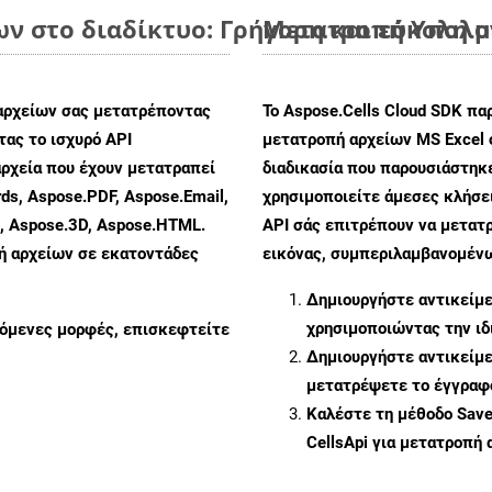
ων στο διαδίκτυο: Γρήγορη και εύκολη 
Μετατροπή Υπολογ
αρχείων σας μετατρέποντας
Το Aspose.Cells Cloud SDK πα
ας το ισχυρό API
μετατροπή αρχείων MS Excel 
ρχεία που έχουν μετατραπεί
διαδικασία που παρουσιάστηκ
ds, Aspose.PDF, Aspose.Email,
χρησιμοποιείτε άμεσες κλήσει
s, Aspose.3D, Aspose.HTML.
API σάς επιτρέπουν να μετατ
πή αρχείων σε εκατοντάδες
εικόνας, συμπεριλαμβανομένων
Δημιουργήστε αντικείμ
χρησιμοποιώντας την ι
ζόμενες μορφές, επισκεφτείτε
Δημιουργήστε αντικείμ
μετατρέψετε το έγγραφ
Καλέστε τη μέθοδο
Sav
CellsApi για μετατροπή