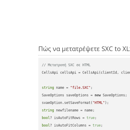
Πώς να μετατρέψετε SXC to X
// Μετατροπή SXC σε HTML
CellsApi cellsApi = CellsApi(clientId, clien
string
 name = 
"file.SXC"
;

SaveOptions saveOptions = 
new
 SaveOptions;

svaeOption.setSaveFormat(
"HTML"
string
bool
? isAutoFitRows = 
true
bool
? isAutoFitColumns = 
true