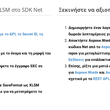
XLSM στο SDK Net
Ξεκινήστε να αξιοπ
Δημιουργήστε έναν λογ
με το &PI, το Secret ID, τη
δωρεάν λεπτομέρειες γι
Αποκτήστε Aspose.Words
κώδικα Net από το
Aspo
με το όνομα και τη μορφή του
repos για μεταγλώττιση
Εκδόσεις
για εναλλακτικ
έψετε το έγγραφο SXC σε
Επίσης, ρίξτε μια ματιά
για
Aspose.Words
και
As
σχετικά με το
REST API
.
με SaveFormat ως XLSM
As
για να μετατρέψετε το