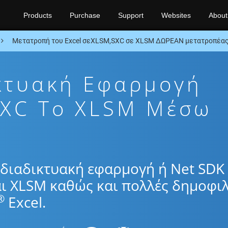
Products
Purchase
Support
Websites
About
Μετατροπή του Excel σεXLSM,SXC σε XLSM ΔΩΡΕΑΝ μετατροπέας
κτυακή Εφαρμογή
SXC To XLSM Μέσω
διαδικτυακή εφαρμογή ή Net SDK 
ι XLSM καθώς και πολλές δημοφιλ
®
Excel.