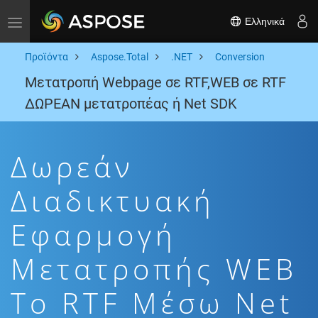
Ελληνικά
Toggle navigation
Προϊόντα
Aspose.Total
.NET
Conversion
Μετατροπή Webpage σε RTF,WEB σε RTF
ΔΩΡΕΑΝ μετατροπέας ή Net SDK
Δωρεάν
Διαδικτυακή
Εφαρμογή
Μετατροπής WEB
To RTF Μέσω Net