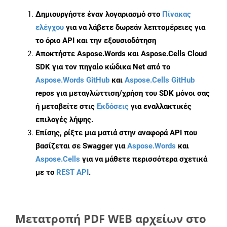
Δημιουργήστε έναν λογαριασμό στο
Πίνακας
ελέγχου
για να λάβετε δωρεάν λεπτομέρειες για
το όριο API και την εξουσιοδότηση
Αποκτήστε Aspose.Words και Aspose.Cells Cloud
SDK για τον πηγαίο κώδικα Net από το
Aspose.Words GitHub
και
Aspose.Cells GitHub
repos για μεταγλώττιση/χρήση του SDK μόνοι σας
ή μεταβείτε στις
Εκδόσεις
για εναλλακτικές
επιλογές λήψης.
Επίσης, ρίξτε μια ματιά στην αναφορά API που
βασίζεται σε Swagger για
Aspose.Words
και
Aspose.Cells
για να μάθετε περισσότερα σχετικά
με το
REST API
.
Μετατροπή PDF WEB αρχείων στο