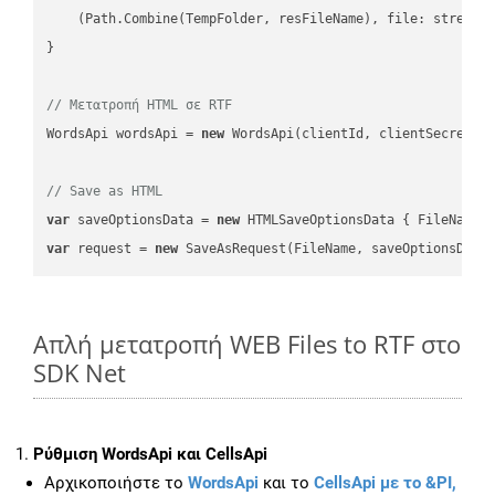
    (Path.Combine(TempFolder, resFileName), file: stream);
}

// Μετατροπή HTML σε RTF
WordsApi wordsApi = 
new
 WordsApi(clientId, clientSecret);

// Save as HTML
var
 saveOptionsData = 
new
 HTMLSaveOptionsData { FileName 
var
 request = 
new
Απλή μετατροπή WEB Files to RTF στο
SDK Net
Ρύθμιση WordsApi και CellsApi
Αρχικοποιήστε το
WordsApi
και το
CellsApi με το &PI,