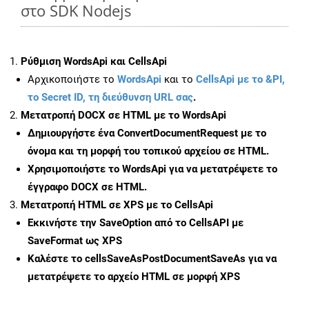
στο SDK Nodejs
Ρύθμιση WordsApi και CellsApi
Αρχικοποιήστε το
WordsApi
και το
CellsApi με το &PI,
το Secret ID, τη διεύθυνση URL σας
.
Μετατροπή DOCX σε HTML με το WordsApi
Δημιουργήστε ένα
ConvertDocumentRequest
με το
όνομα και τη μορφή του τοπικού αρχείου σε HTML.
Χρησιμοποιήστε το WordsApi για να μετατρέψετε το
έγγραφο DOCX σε HTML.
Μετατροπή HTML σε XPS με το CellsApi
Εκκινήστε την
SaveOption
από το CellsAPI με
SaveFormat ως XPS
Καλέστε το
cellsSaveAsPostDocumentSaveAs
για να
μετατρέψετε το αρχείο HTML σε μορφή
XPS