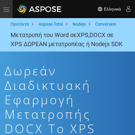
Ελληνικά
Toggle navigation
Προϊόντα
Aspose.Total
Nodejs
Conversion
Μετατροπή του Word σεXPS,DOCX σε
XPS ΔΩΡΕΑΝ μετατροπέας ή Nodejs SDK
Δωρεάν
Διαδικτυακή
Εφαρμογή
Μετατροπής
DOCX To XPS