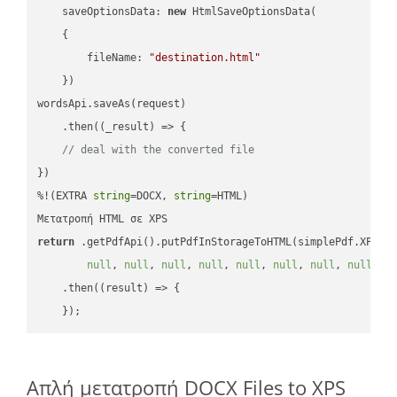
saveOptionsData
: 
new
 HtmlSaveOptionsData(

    {

fileName
: 
"destination.html"
    })

wordsApi.saveAs(request)

    .then(
(
_result
) =>
 {

// deal with the converted file
})

%!(EXTRA 
string
=DOCX, 
string
=HTML)

return
 .getPdfApi().putPdfInStorageToHTML(simplePdf.XPS, 
null
, 
null
, 
null
, 
null
, 
null
, 
null
, 
null
, 
null
, 
n
    .then(
(
result
) =>
 {

Απλή μετατροπή DOCX Files to XPS