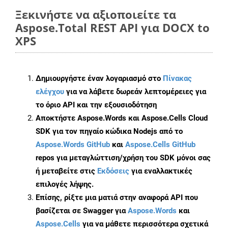
Ξεκινήστε να αξιοποιείτε τα
Aspose.Total REST API για DOCX to
XPS
Δημιουργήστε έναν λογαριασμό στο
Πίνακας
ελέγχου
για να λάβετε δωρεάν λεπτομέρειες για
το όριο API και την εξουσιοδότηση
Αποκτήστε Aspose.Words και Aspose.Cells Cloud
SDK για τον πηγαίο κώδικα Nodejs από το
Aspose.Words GitHub
και
Aspose.Cells GitHub
repos για μεταγλώττιση/χρήση του SDK μόνοι σας
ή μεταβείτε στις
Εκδόσεις
για εναλλακτικές
επιλογές λήψης.
Επίσης, ρίξτε μια ματιά στην αναφορά API που
βασίζεται σε Swagger για
Aspose.Words
και
Aspose.Cells
για να μάθετε περισσότερα σχετικά