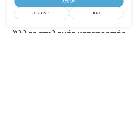
ACCEPT
CUSTOMIZE
DENY
Άλλες επιλογές μετατροπής
Word
Μετατροπή DOCX σε DOC
DOC:
Microsoft Word Binary Format
Μετατροπή DOCX σε DOT
DOT:
Microsoft Word Template Files
Μετατροπή DOCX σε DOCM
DOCM:
Microsoft Word 2007 Marco File
Μετατροπή DOCX σε DOTX