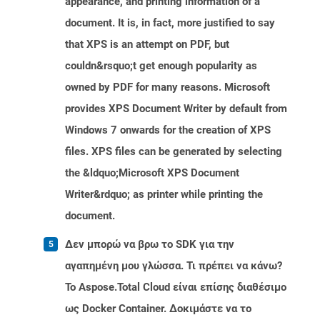
appearance, and printing information of a
document. It is, in fact, more justified to say
that XPS is an attempt on PDF, but
couldn&rsquo;t get enough popularity as
owned by PDF for many reasons. Microsoft
provides XPS Document Writer by default from
Windows 7 onwards for the creation of XPS
files. XPS files can be generated by selecting
the &ldquo;Microsoft XPS Document
Writer&rdquo; as printer while printing the
document.
Δεν μπορώ να βρω το SDK για την
αγαπημένη μου γλώσσα. Τι πρέπει να κάνω?
Το Aspose.Total Cloud είναι επίσης διαθέσιμο
ως Docker Container. Δοκιμάστε να το