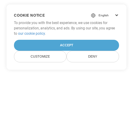
COOKIE NOTICE
To provide you with the best experience, we use cookies for
personalization, analytics, and ads. By using our site, you agree
to
our cookie policy
.
ACCEPT
CUSTOMIZE
DENY
Άλλες επιλογές μετατροπής
Word
Μετατροπή DOTX σε DOC
DOC:
Microsoft Word Binary Format