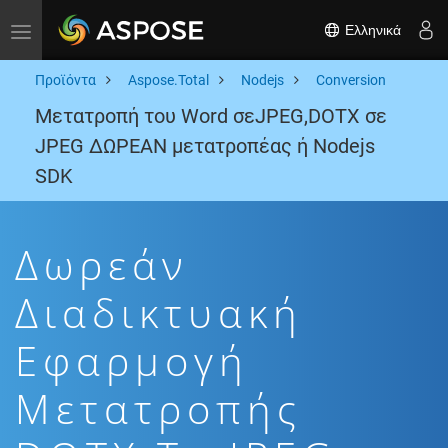
Ελληνικά
Toggle navigation
Προϊόντα
Aspose.Total
Nodejs
Conversion
Μετατροπή του Word σεJPEG,DOTX σε
JPEG ΔΩΡΕΑΝ μετατροπέας ή Nodejs
SDK
Δωρεάν
Διαδικτυακή
Εφαρμογή
Μετατροπής