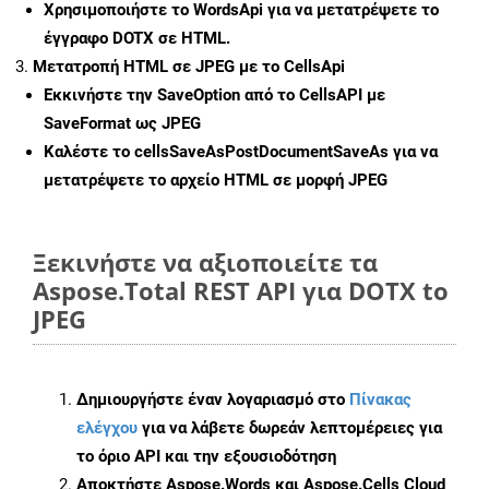
Χρησιμοποιήστε το WordsApi για να μετατρέψετε το
έγγραφο DOTX σε HTML.
Μετατροπή HTML σε JPEG με το CellsApi
Εκκινήστε την
SaveOption
από το CellsAPI με
SaveFormat ως JPEG
Καλέστε το
cellsSaveAsPostDocumentSaveAs
για να
μετατρέψετε το αρχείο HTML σε μορφή
JPEG
Ξεκινήστε να αξιοποιείτε τα
Aspose.Total REST API για DOTX to
JPEG
Δημιουργήστε έναν λογαριασμό στο
Πίνακας
ελέγχου
για να λάβετε δωρεάν λεπτομέρειες για
το όριο API και την εξουσιοδότηση
Αποκτήστε Aspose.Words και Aspose.Cells Cloud