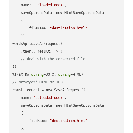
name
: 
"uploaded.docx"
,

saveOptionsData
: 
new
 HtmlSaveOptionsData(

    {

fileName
: 
"destination.html"
    })

wordsApi.saveAs(request)

    .then(
(
_result
) =>
 {

// deal with the converted file
})

%!(EXTRA 
string
=DOTX, 
string
// Μετατροπή HTML σε JPEG
const
 request = 
new
 SaveAsRequest({

name
: 
"uploaded.docx"
,

saveOptionsData
: 
new
 HtmlSaveOptionsData(

    {

fileName
: 
"destination.html"
    })
