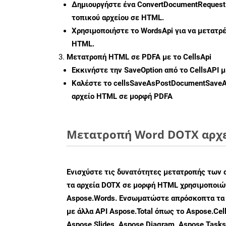
Δημιουργήστε ένα
ConvertDocumentRequest
τοπικού αρχείου σε HTML.
Χρησιμοποιήστε το WordsApi για να μετατρ
HTML.
Μετατροπή HTML σε PDFA με το CellsApi
Εκκινήστε την
SaveOption
από το CellsAPI 
Καλέστε το
cellsSaveAsPostDocumentSave
αρχείο HTML σε μορφή
PDFA
Μετατροπή Word DOTX αρχεί
Ενισχύστε τις δυνατότητες μετατροπής των 
τα αρχεία DOTX σε μορφή HTML χρησιμοποιών
Aspose.Words. Ενσωματώστε απρόσκοπτα τα 
με άλλα API Aspose.Total όπως το Aspose.Cell
Aspose.Slides, Aspose.Diagram, Aspose.Task