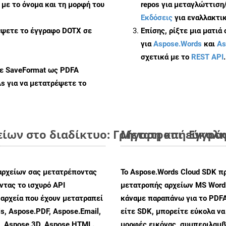
με το όνομα και τη μορφή του
repos για μεταγλώττιση
Εκδόσεις
για εναλλακτικ
έψετε το έγγραφο DOTX σε
Επίσης, ρίξτε μια ματιά
για
Aspose.Words
και
As
σχετικά με το
REST API
.
με SaveFormat ως PDFA
As
για να μετατρέψετε το
ων στο διαδίκτυο: Γρήγορη και εύκολ
Μετατροπή Εγγράφ
αρχείων σας μετατρέποντας
Το Aspose.Words Cloud SDK π
τας το ισχυρό API
μετατροπής αρχείων MS Word
αρχεία που έχουν μετατραπεί
κάναμε παραπάνω για το PDFA
s, Aspose.PDF, Aspose.Email,
είτε SDK, μπορείτε εύκολα ν
s, Aspose.3D, Aspose.HTML.
μορφές εικόνας, συμπεριλαμβ