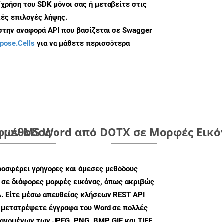
/χρήση του SDK μόνοι σας ή μεταβείτε στις
ές επιλογές λήψης.
 στην αναφορά API που βασίζεται σε Swagger
pose.Cells
για να μάθετε περισσότερα
η μέθοδος
ων MS Word από DOTX σε Μορφές Εικόν
ροσφέρει γρήγορες και άμεσες μεθόδους
 σε διάφορες μορφές εικόνας, όπως ακριβώς
. Είτε μέσω απευθείας κλήσεων REST API
α μετατρέψετε έγγραφα του Word σε πολλές
ανομένων των JPEG, PNG, BMP, GIF και TIFF,