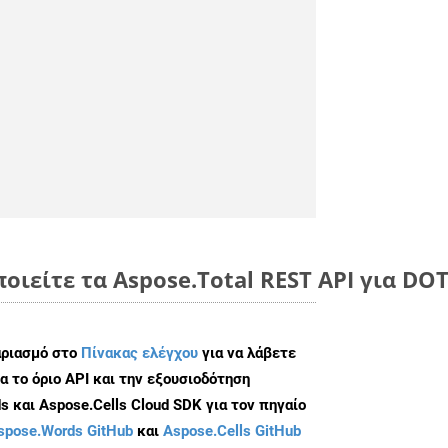
οιείτε τα Aspose.Total REST API για DO
αριασμό στο
Πίνακας ελέγχου
για να λάβετε
α το όριο API και την εξουσιοδότηση
 και Aspose.Cells Cloud SDK για τον πηγαίο
spose.Words GitHub
και
Aspose.Cells GitHub