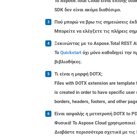
Το Aspose.Total Cloud είναι επίσης δ
SDK δεν είναι ακόμα διαθέσιμο.
Πού μπορώ να βρω τις σημειώσεις έκδο
Μπορείτε να ελέγξετε τις πλήρεις ση
Ξεκινώντας με το Aspose.Total REST A
Το
Quickstart
όχι μόνο καθοδηγεί την π
βιβλιοθήκες.
Τι είναι η μορφή DOTX;
Files with DOTX extension are template f
is created in order to have specific use
borders, headers, footers, and other pa
Είναι ασφαλής η μετατροπή DOTX to PD
Φυσικά! Το Aspose Cloud χρησιμοποιεί
Διαβάστε περισσότερα σχετικά με τις