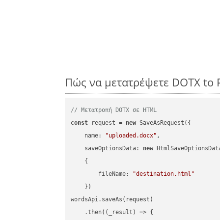
Πώς να μετατρέψετε DOTX to 
// Μετατροπή DOTX σε HTML
const
 request = 
new
 SaveAsRequest({

name
: 
"uploaded.docx"
,

saveOptionsData
: 
new
 HtmlSaveOptionsData
    {

fileName
: 
"destination.html"
    })

wordsApi.saveAs(request)

    .then(
(
_result
) =>
 {
