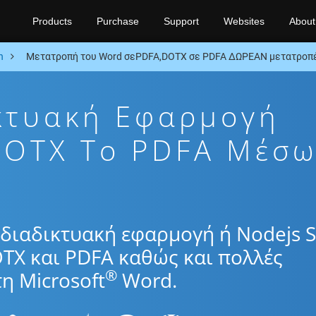
Products
Purchase
Support
Websites
About
n
Μετατροπή του Word σεPDFA,DOTX σε PDFA ΔΩΡΕΑΝ μετατροπέ
κτυακή Εφαρμογή
DOTX To PDFA Μέσ
διαδικτυακή εφαρμογή ή Nodejs 
TX και PDFA καθώς και πολλές
®
η Microsoft
Word.