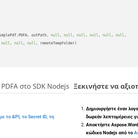
implePdf.PDFA, outPath, 
null
, 
null
, 
null
, 
null
, 
null
, 
null
, 

 
null
, 
null
, 
null
, remoteTempFolder)

 PDFA στο SDK Nodejs
Ξεκινήστε να αξιοπ
Δημιουργήστε έναν λογ
με το &PI, το Secret ID, τη
δωρεάν λεπτομέρειες γι
Αποκτήστε Aspose.Words
κώδικα Nodejs από το
A