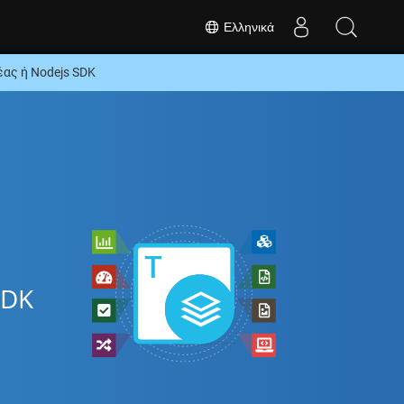
Ελληνικά
ας ή Nodejs SDK
ω
SDK