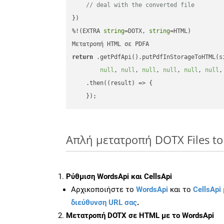
// deal with the converted file
})

%!(EXTRA 
string
=DOTX, 
string
=HTML)

return
 .getPdfApi().putPdfInStorageToHTML(s
null
, 
null
, 
null
, 
null
, 
null
, 
null
,
    .then(
(
result
) =>
 {

Απλή μετατροπή DOTX Files to
Ρύθμιση WordsApi και CellsApi
Αρχικοποιήστε το
WordsApi
και το
CellsApi 
διεύθυνση URL σας
.
Μετατροπή DOTX σε HTML με το WordsApi