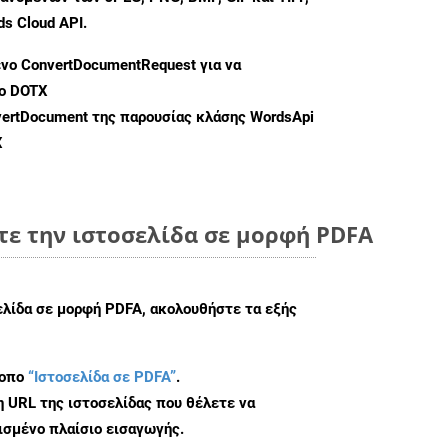
s Cloud API.
ενο
ConvertDocumentRequest
για να
ο DOTX
ertDocument
της παρουσίας κλάσης WordsApi
X
τε την ιστοσελίδα σε μορφή PDFA
ελίδα σε μορφή PDFA, ακολουθήστε τα εξής
τοπο
“Ιστοσελίδα σε PDFA”
.
η URL της ιστοσελίδας που θέλετε να
σμένο πλαίσιο εισαγωγής.