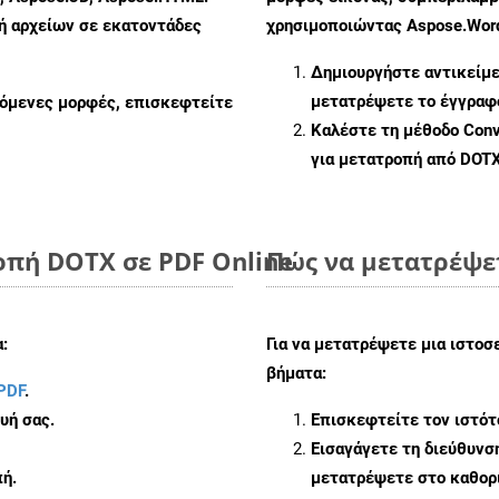
πή αρχείων σε εκατοντάδες
χρησιμοποιώντας Aspose.Word
Δημιουργήστε αντικείμ
μετατρέψετε το έγγραφ
ζόμενες μορφές, επισκεφτείτε
Καλέστε τη μέθοδο
Conv
για μετατροπή από DOT
οπή DOTX σε PDF Online
Πώς να μετατρέψε
:
Για να μετατρέψετε μια ιστοσ
βήματα:
PDF
.
υή σας.
Επισκεφτείτε τον ιστό
Εισαγάγετε τη διεύθυνσ
ή.
μετατρέψετε στο καθορι