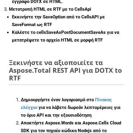
έγγραφο DOTX σε HTML.
Μετατροπή HTML σε RTF με το CellsApi
Εκκινήστε την
SaveOption
από το CellsAPI με
SaveFormat ως RTF
Καλέστε το
cellsSaveAsPostDocumentSaveAs
για να
μετατρέψετε το αρχείο HTML σε μορφή
RTF
Ξεκινήστε να αξιοποιείτε τα
Aspose.Total REST API για DOTX to
RTF
Δημιουργήστε έναν λογαριασμό στο
Πίνακας
ελέγχου
για να λάβετε δωρεάν λεπτομέρειες για
το όριο API και την εξουσιοδότηση
Αποκτήστε Aspose.Words και Aspose.Cells Cloud
SDK για τον πηγαίο κώδικα Nodejs από το