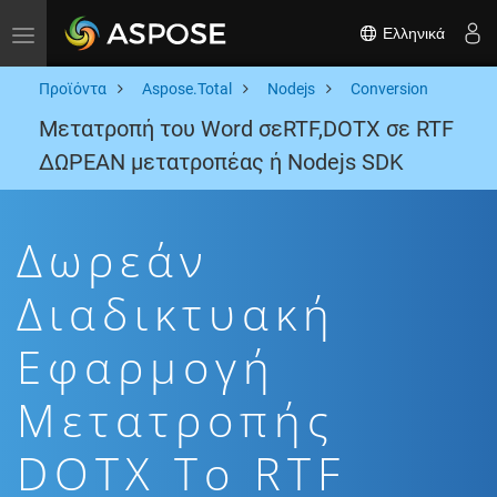
Ελληνικά
Toggle navigation
Προϊόντα
Aspose.Total
Nodejs
Conversion
Μετατροπή του Word σεRTF,DOTX σε RTF
ΔΩΡΕΑΝ μετατροπέας ή Nodejs SDK
Δωρεάν
Διαδικτυακή
Εφαρμογή
Μετατροπής
DOTX To RTF