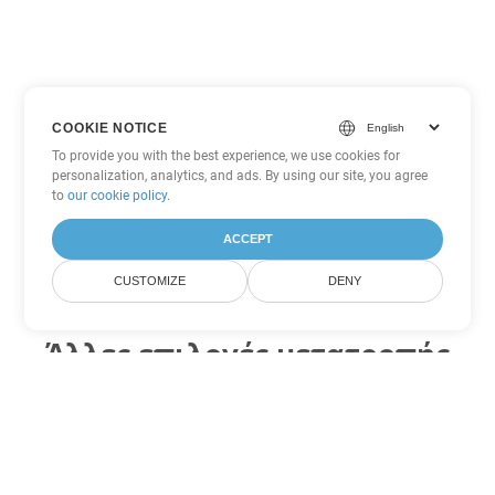
COOKIE NOTICE
To provide you with the best experience, we use cookies for
personalization, analytics, and ads. By using our site, you agree
to
our cookie policy
.
ACCEPT
CUSTOMIZE
DENY
Άλλες επιλογές μετατροπής
Word
Μετατροπή DOTX σε DOC
DOC:
Microsoft Word Binary Format