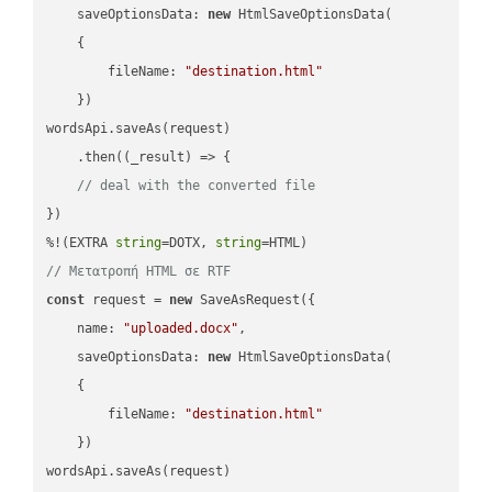
saveOptionsData
: 
new
 HtmlSaveOptionsData(

    {

fileName
: 
"destination.html"
    })

wordsApi.saveAs(request)

    .then(
(
_result
) =>
 {

// deal with the converted file
})

%!(EXTRA 
string
=DOTX, 
string
// Μετατροπή HTML σε RTF
const
 request = 
new
 SaveAsRequest({

name
: 
"uploaded.docx"
,

saveOptionsData
: 
new
 HtmlSaveOptionsData(

    {

fileName
: 
"destination.html"
    })

wordsApi.saveAs(request)
