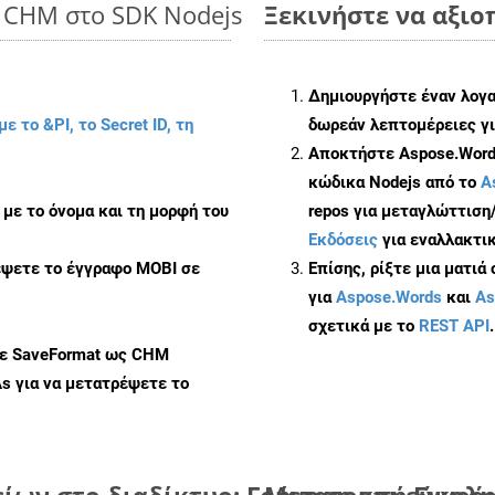
o CHM στο SDK Nodejs
Ξεκινήστε να αξιο
Δημιουργήστε έναν λογ
με το &PI, το Secret ID, τη
δωρεάν λεπτομέρειες γι
Αποκτήστε Aspose.Words
κώδικα Nodejs από το
A
με το όνομα και τη μορφή του
repos για μεταγλώττιση
Εκδόσεις
για εναλλακτικ
έψετε το έγγραφο MOBI σε
Επίσης, ρίξτε μια ματιά
για
Aspose.Words
και
As
σχετικά με το
REST API
.
με SaveFormat ως CHM
As
για να μετατρέψετε το
ων στο διαδίκτυο: Γρήγορη και εύκολ
Μετατροπή Εγγράφ