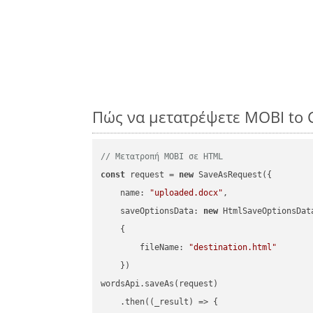
Πώς να μετατρέψετε MOBI to 
// Μετατροπή MOBI σε HTML
const
 request = 
new
 SaveAsRequest({

name
: 
"uploaded.docx"
,

saveOptionsData
: 
new
 HtmlSaveOptionsData
    {

fileName
: 
"destination.html"
    })

wordsApi.saveAs(request)

    .then(
(
_result
) =>
 {
