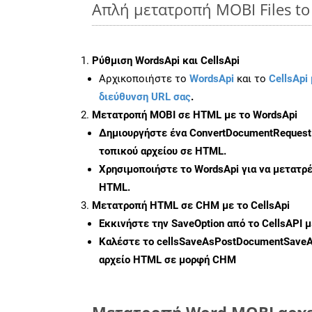
Απλή μετατροπή MOBI Files t
Ρύθμιση WordsApi και CellsApi
Αρχικοποιήστε το
WordsApi
και το
CellsApi 
διεύθυνση URL σας
.
Μετατροπή MOBI σε HTML με το WordsApi
Δημιουργήστε ένα
ConvertDocumentRequest
τοπικού αρχείου σε HTML.
Χρησιμοποιήστε το WordsApi για να μετατρ
HTML.
Μετατροπή HTML σε CHM με το CellsApi
Εκκινήστε την
SaveOption
από το CellsAPI 
Καλέστε το
cellsSaveAsPostDocumentSave
αρχείο HTML σε μορφή
CHM
Μετατροπή Word MOBI αρχεί