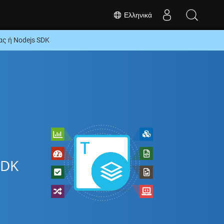
Ελληνικά
ς ή Nodejs SDK
SDK