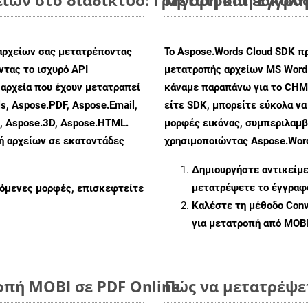
αρχείων σας μετατρέποντας
Το Aspose.Words Cloud SDK π
τας το ισχυρό API
μετατροπής αρχείων MS Word
αρχεία που έχουν μετατραπεί
κάναμε παραπάνω για το CHM
s, Aspose.PDF, Aspose.Email,
είτε SDK, μπορείτε εύκολα ν
s, Aspose.3D, Aspose.HTML.
μορφές εικόνας, συμπεριλαμβ
πή αρχείων σε εκατοντάδες
χρησιμοποιώντας Aspose.Word
Δημιουργήστε αντικείμ
μετατρέψετε το έγγραφ
ζόμενες μορφές, επισκεφτείτε
Καλέστε τη μέθοδο
Conv
για μετατροπή από MOB
οπή MOBI σε PDF Online
Πώς να μετατρέψε