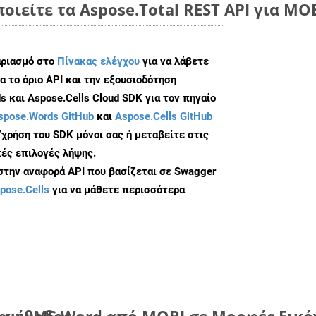
ποιείτε τα Aspose.Total REST API για MO
αριασμό στο
Πίνακας ελέγχου
για να λάβετε
α το όριο API και την εξουσιοδότηση
 και Aspose.Cells Cloud SDK για τον πηγαίο
spose.Words GitHub
και
Aspose.Cells GitHub
/χρήση του SDK μόνοι σας ή μεταβείτε στις
ές επιλογές λήψης.
 στην αναφορά API που βασίζεται σε Swagger
pose.Cells
για να μάθετε περισσότερα
η μέθοδος
ων MS Word από MOBI σε Μορφές Εικόν