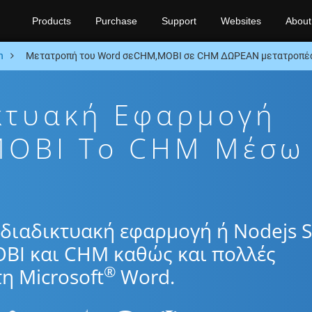
Products
Purchase
Support
Websites
About
n
Μετατροπή του Word σεCHM,MOBI σε CHM ΔΩΡΕΑΝ μετατροπέα
κτυακή Εφαρμογή
MOBI To CHM Μέσω
διαδικτυακή εφαρμογή ή Nodejs 
OBI και CHM καθώς και πολλές
®
η Microsoft
Word.