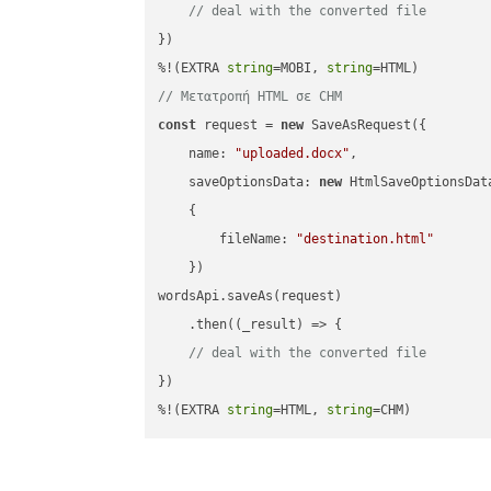
// deal with the converted file
})

%!(EXTRA 
string
=MOBI, 
string
// Μετατροπή HTML σε CHM
const
 request = 
new
 SaveAsRequest({

name
: 
"uploaded.docx"
,

saveOptionsData
: 
new
 HtmlSaveOptionsData
    {

fileName
: 
"destination.html"
    })

wordsApi.saveAs(request)

    .then(
(
_result
) =>
 {

// deal with the converted file
})

%!(EXTRA 
string
=HTML, 
string
=CHM)