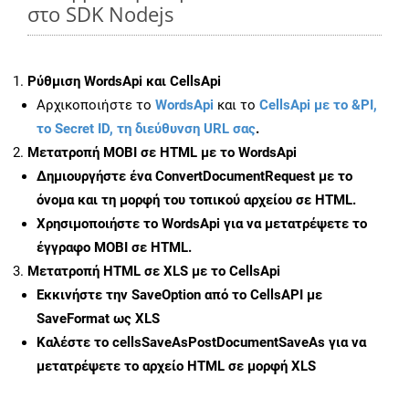
στο SDK Nodejs
Ρύθμιση WordsApi και CellsApi
Αρχικοποιήστε το
WordsApi
και το
CellsApi με το &PI,
το Secret ID, τη διεύθυνση URL σας
.
Μετατροπή MOBI σε HTML με το WordsApi
Δημιουργήστε ένα
ConvertDocumentRequest
με το
όνομα και τη μορφή του τοπικού αρχείου σε HTML.
Χρησιμοποιήστε το WordsApi για να μετατρέψετε το
έγγραφο MOBI σε HTML.
Μετατροπή HTML σε XLS με το CellsApi
Εκκινήστε την
SaveOption
από το CellsAPI με
SaveFormat ως XLS
Καλέστε το
cellsSaveAsPostDocumentSaveAs
για να
μετατρέψετε το αρχείο HTML σε μορφή
XLS