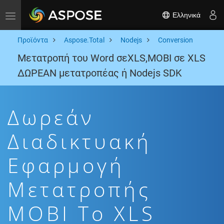
Ελληνικά
Toggle navigation
Προϊόντα
Aspose.Total
Nodejs
Conversion
Μετατροπή του Word σεXLS,MOBI σε XLS
ΔΩΡΕΑΝ μετατροπέας ή Nodejs SDK
Δωρεάν
Διαδικτυακή
Εφαρμογή
Μετατροπής
MOBI To XLS