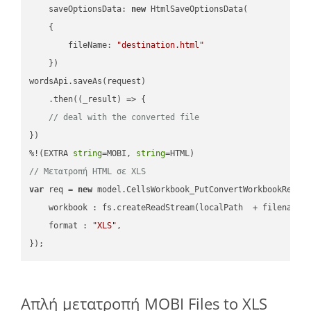
saveOptionsData
: 
new
 HtmlSaveOptionsData(

    {

fileName
: 
"destination.html"
    })

wordsApi.saveAs(request)

    .then(
(
_result
) =>
 {

// deal with the converted file
})

%!(EXTRA 
string
=MOBI, 
string
// Μετατροπή HTML σε XLS
var
 req = 
new
 model.CellsWorkbook_PutConvertWorkbookReques
workbook
 : fs.createReadStream(localPath  + filename 
format
 : 
"XLS"
,

Απλή μετατροπή MOBI Files to XLS