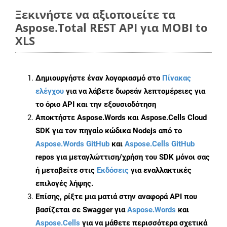
Ξεκινήστε να αξιοποιείτε τα
Aspose.Total REST API για MOBI to
XLS
Δημιουργήστε έναν λογαριασμό στο
Πίνακας
ελέγχου
για να λάβετε δωρεάν λεπτομέρειες για
το όριο API και την εξουσιοδότηση
Αποκτήστε Aspose.Words και Aspose.Cells Cloud
SDK για τον πηγαίο κώδικα Nodejs από το
Aspose.Words GitHub
και
Aspose.Cells GitHub
repos για μεταγλώττιση/χρήση του SDK μόνοι σας
ή μεταβείτε στις
Εκδόσεις
για εναλλακτικές
επιλογές λήψης.
Επίσης, ρίξτε μια ματιά στην αναφορά API που
βασίζεται σε Swagger για
Aspose.Words
και
Aspose.Cells
για να μάθετε περισσότερα σχετικά