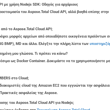
PI με χρήση Nodejs SDK: Οδηγός για αρχάριους
ροετοιμασία του Aspose.Total Cloud API, αλλά βοηθά επίσης στ
από το Aspose.Total Cloud API;
τρέψει μορφές αρχείων από οποιαδήποτε οικογένεια προϊόντων σ
PNG BMP), MD και άλλα. Ελέγξτε την πλήρη λίστα των
υποστηριζό
πημένη μου γλώσσα. Τι πρέπει να κάνω?
ιαθέσιμο ως Docker Container. Δοκιμάστε να το χρησιμοποιήσετε 
MBERS στο Cloud;
 διακομιστές cloud της Amazon EC2 που εγγυώνται την ασφάλεια
 Πρακτικές ασφαλείας της Aspose.
σης του Aspose.Total Cloud API για Nodejs;
μειώσεις έκδοσης στη
Τεκμηρίωση Aspose.Total Cloud
.