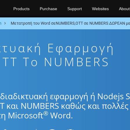
Products
Purchase
Support
Websites
About
n
Μετατροπή του Word σεNUMBERS,OTT σε NUMBERS ΔΩΡΕΑΝ μετ
κτυακή Εφαρμογή
OTT To NUMBERS
διαδικτυακή εφαρμογή ή Nodejs 
TT και NUMBERS καθώς και πολλές
®
η Microsoft
Word.