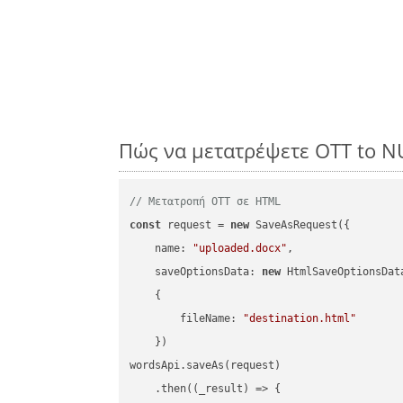
Πώς να μετατρέψετε OTT to N
// Μετατροπή OTT σε HTML
const
 request = 
new
 SaveAsRequest({

name
: 
"uploaded.docx"
,

saveOptionsData
: 
new
 HtmlSaveOptionsData
    {

fileName
: 
"destination.html"
    })

wordsApi.saveAs(request)

    .then(
(
_result
) =>
 {
