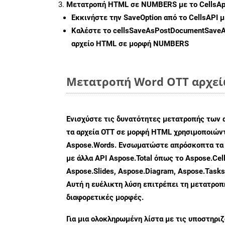
Μετατροπή HTML σε NUMBERS με το CellsAp
Εκκινήστε την
SaveOption
από το CellsAPI
Καλέστε το
cellsSaveAsPostDocumentSave
αρχείο HTML σε μορφή
NUMBERS
Μετατροπή Word OTT αρχείω
Ενισχύστε τις δυνατότητες μετατροπής των 
τα αρχεία OTT σε μορφή HTML χρησιμοποιώντ
Aspose.Words. Ενσωματώστε απρόσκοπτα τα 
με άλλα API Aspose.Total όπως το Aspose.Cell
Aspose.Slides, Aspose.Diagram, Aspose.Task
Αυτή η ευέλικτη λύση επιτρέπει τη μετατρο
διαφορετικές μορφές.
Για μια ολοκληρωμένη λίστα με τις υποστηρι