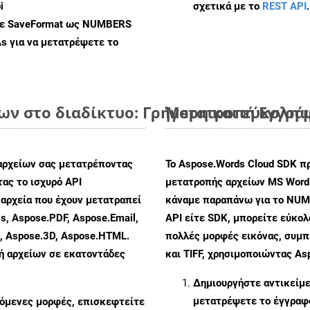
i
σχετικά με το
REST API
.
 με SaveFormat ως NUMBERS
As
για να μετατρέψετε το
ν στο διαδίκτυο: Γρήγορη και εύκολη 
Μετατροπή Εγγράφ
αρχείων σας μετατρέποντας
Το Aspose.Words Cloud SDK π
ας το ισχυρό API
μετατροπής αρχείων MS Word
αρχεία που έχουν μετατραπεί
κάναμε παραπάνω για το NUM
s, Aspose.PDF, Aspose.Email,
API είτε SDK, μπορείτε εύκο
s, Aspose.3D, Aspose.HTML.
πολλές μορφές εικόνας, συμ
πή αρχείων σε εκατοντάδες
και TIFF, χρησιμοποιώντας As
Δημιουργήστε αντικείμ
μετατρέψετε το έγγραφ
ζόμενες μορφές, επισκεφτείτε