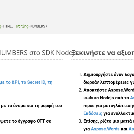
g
=HTML, 
string
=NUMBERS)
 NUMBERS στο SDK Nodejs
Ξεκινήστε να αξιο
Δημιουργήστε έναν λογ
με το &PI, το Secret ID, τη
δωρεάν λεπτομέρειες γι
Αποκτήστε Aspose.Words
κώδικα Nodejs από το
A
με το όνομα και τη μορφή του
repos για μεταγλώττιση
Εκδόσεις
για εναλλακτικ
έψετε το έγγραφο OTT σε
Επίσης, ρίξτε μια ματιά
για
Aspose.Words
και
As