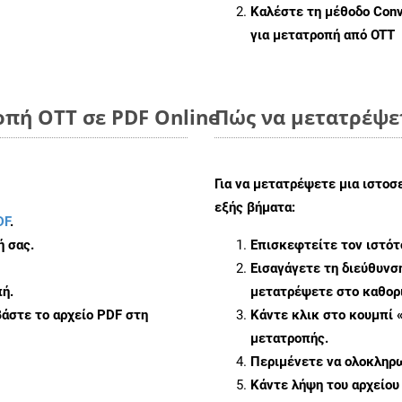
Καλέστε τη μέθοδο
Conv
για μετατροπή από OTT
οπή OTT σε PDF Online
Πώς να μετατρέψε
Για να μετατρέψετε μια ιστο
εξής βήματα:
DF
.
ή σας.
Επισκεφτείτε τον ιστό
Εισαγάγετε τη διεύθυνσ
ή.
μετατρέψετε στο καθορι
άστε το αρχείο PDF στη
Κάντε κλικ στο κουμπί 
μετατροπής.
Περιμένετε να ολοκληρω
Κάντε λήψη του αρχείο