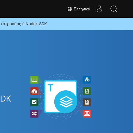
Ελληνικά
ατροπέας ή Nodejs SDK
SDK