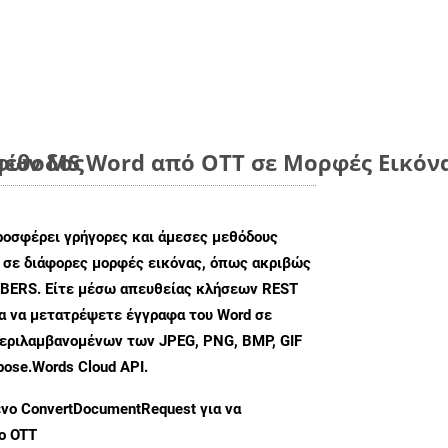
μέθοδος
ων MS Word από OTT σε Μορφές Εικόνα
ροσφέρει γρήγορες και άμεσες μεθόδους
 σε διάφορες μορφές εικόνας, όπως ακριβώς
BERS. Είτε μέσω απευθείας κλήσεων REST
λα να μετατρέψετε έγγραφα του Word σε
περιλαμβανομένων των JPEG, PNG, BMP, GIF
pose.Words Cloud API.
ενο
ConvertDocumentRequest
για να
ο OTT