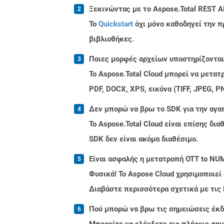
Ξεκινώντας με το Aspose.Total REST A
Το
Quickstart
όχι μόνο καθοδηγεί την π
βιβλιοθήκες.
Ποιες μορφές αρχείων υποστηρίζονται 
Το Aspose.Total Cloud μπορεί να μετα
PDF, DOCX, XPS, εικόνα (TIFF, JPEG, 
Δεν μπορώ να βρω το SDK για την αγα
Το Aspose.Total Cloud είναι επίσης δ
SDK δεν είναι ακόμα διαθέσιμο.
Είναι ασφαλής η μετατροπή OTT to NU
Φυσικά! Το Aspose Cloud χρησιμοποιεί
Διαβάστε περισσότερα σχετικά με τις
Πού μπορώ να βρω τις σημειώσεις έκδο
Μπορείτε να ελέγξετε τις πλήρεις ση