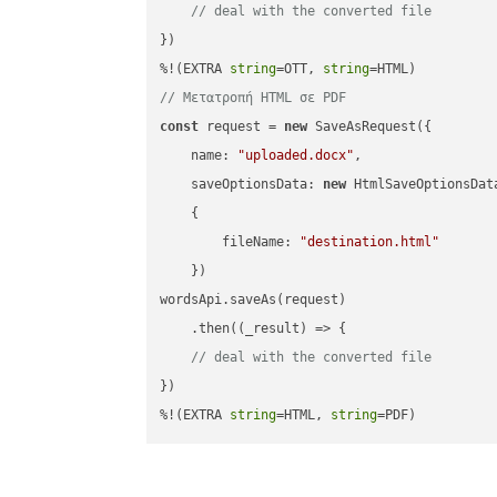
// deal with the converted file
})

%!(EXTRA 
string
=OTT, 
string
// Μετατροπή HTML σε PDF
const
 request = 
new
 SaveAsRequest({

name
: 
"uploaded.docx"
,

saveOptionsData
: 
new
 HtmlSaveOptionsData
    {

fileName
: 
"destination.html"
    })

wordsApi.saveAs(request)

    .then(
(
_result
) =>
 {

// deal with the converted file
})

%!(EXTRA 
string
=HTML, 
string
=PDF)