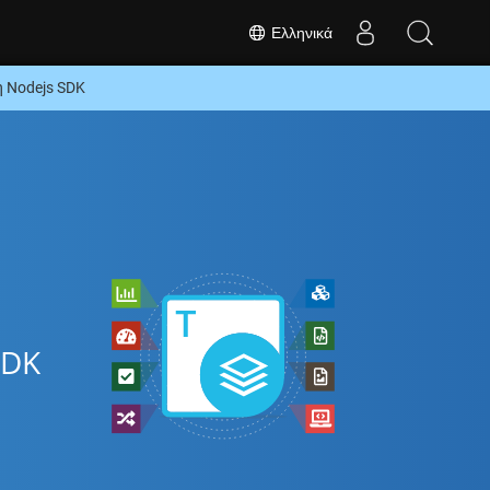
Ελληνικά
 Nodejs SDK
SDK