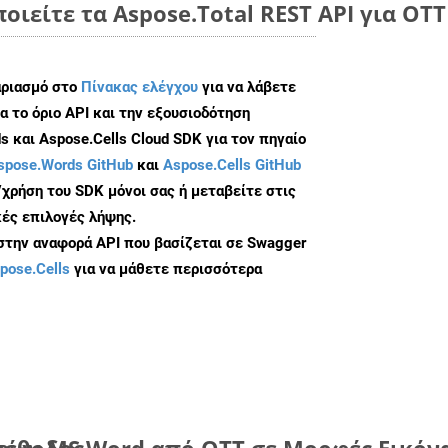
οιείτε τα Aspose.Total REST API για OTT
αριασμό στο
Πίνακας ελέγχου
για να λάβετε
α το όριο API και την εξουσιοδότηση
 και Aspose.Cells Cloud SDK για τον πηγαίο
spose.Words GitHub
και
Aspose.Cells GitHub
/χρήση του SDK μόνοι σας ή μεταβείτε στις
ές επιλογές λήψης.
 στην αναφορά API που βασίζεται σε Swagger
pose.Cells
για να μάθετε περισσότερα
μέθοδος
ων MS Word από OTT σε Μορφές Εικόνα