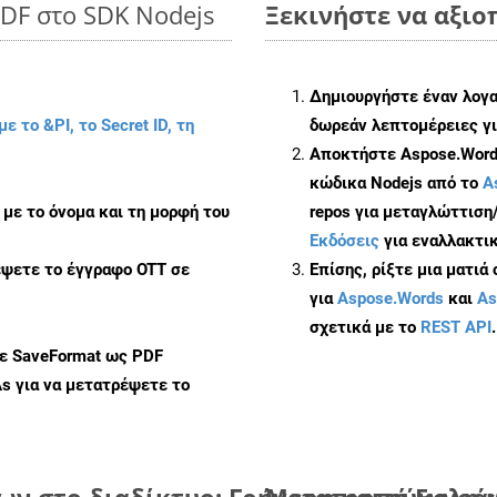
PDF στο SDK Nodejs
Ξεκινήστε να αξιοπ
Δημιουργήστε έναν λογ
με το &PI, το Secret ID, τη
δωρεάν λεπτομέρειες γι
Αποκτήστε Aspose.Words
κώδικα Nodejs από το
A
με το όνομα και τη μορφή του
repos για μεταγλώττιση
Εκδόσεις
για εναλλακτικ
έψετε το έγγραφο OTT σε
Επίσης, ρίξτε μια ματιά
για
Aspose.Words
και
As
σχετικά με το
REST API
.
με SaveFormat ως PDF
As
για να μετατρέψετε το
ν στο διαδίκτυο: Γρήγορη και εύκολη 
Μετατροπή Εγγράφ