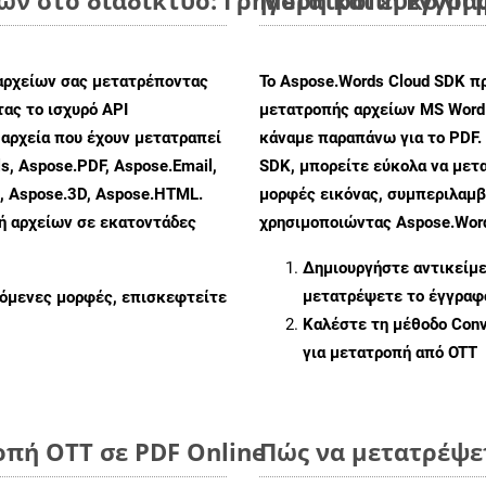
αρχείων σας μετατρέποντας
Το Aspose.Words Cloud SDK π
ας το ισχυρό API
μετατροπής αρχείων MS Word
αρχεία που έχουν μετατραπεί
κάναμε παραπάνω για το PDF.
s, Aspose.PDF, Aspose.Email,
SDK, μπορείτε εύκολα να μετ
s, Aspose.3D, Aspose.HTML.
μορφές εικόνας, συμπεριλαμβ
πή αρχείων σε εκατοντάδες
χρησιμοποιώντας Aspose.Word
Δημιουργήστε αντικείμ
μετατρέψετε το έγγραφ
ζόμενες μορφές, επισκεφτείτε
Καλέστε τη μέθοδο
Conv
για μετατροπή από OTT
οπή OTT σε PDF Online
Πώς να μετατρέψε