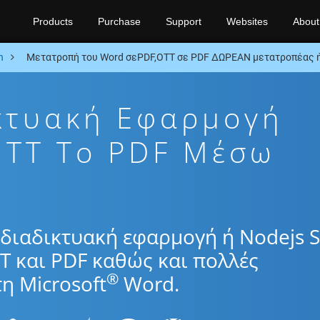
Products
Purchase
Support
Websites
About
n
Μετατροπή του Word σεPDF,OTT σε PDF ΔΩΡΕΑΝ μετατροπέας ή
κτυακή Εφαρμογή
TT To PDF Μέσω
διαδικτυακή εφαρμογή ή Nodejs 
T και PDF καθώς και πολλές
®
η Microsoft
Word.