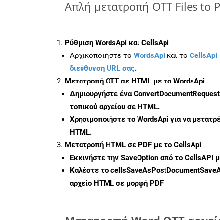
Απλή μετατροπή OTT Files to 
Ρύθμιση WordsApi και CellsApi
Αρχικοποιήστε το
WordsApi
και το
CellsApi 
διεύθυνση URL σας
.
Μετατροπή OTT σε HTML με το WordsApi
Δημιουργήστε ένα
ConvertDocumentRequest
τοπικού αρχείου σε HTML.
Χρησιμοποιήστε το WordsApi για να μετατρ
HTML.
Μετατροπή HTML σε PDF με το CellsApi
Εκκινήστε την
SaveOption
από το CellsAPI 
Καλέστε το
cellsSaveAsPostDocumentSave
αρχείο HTML σε μορφή
PDF
Μετατροπή Word OTT αρχείω