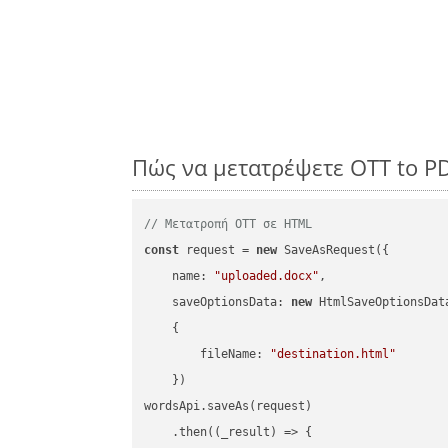
Πώς να μετατρέψετε OTT to P
// Μετατροπή OTT σε HTML
const
 request = 
new
 SaveAsRequest({

name
: 
"uploaded.docx"
,

saveOptionsData
: 
new
 HtmlSaveOptionsData
    {

fileName
: 
"destination.html"
    })

wordsApi.saveAs(request)

    .then(
(
_result
) =>
 {
