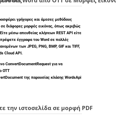
ροσφέρει γρήγορες και άμεσες μεθόδους
 σε διάφορες μορφές εικόνας, όπως ακριβώς
 Είτε μέσω απευθείας κλήσεων REST API είτε
ατρέψετε έγγραφα του Word σε πολλές
ανομένων των JPEG, PNG, BMP, GIF και TIFF,
s Cloud API.
ενο
ConvertDocumentRequest
για να
ο OTT
ertDocument
της παρουσίας κλάσης WordsApi
τε την ιστοσελίδα σε μορφή PDF