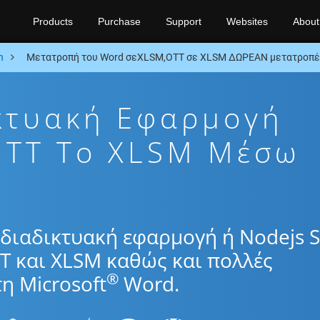
Products
Purchase
Support
Websites
About
n
Μετατροπή του Word σεXLSM,OTT σε XLSM ΔΩΡΕΑΝ μετατροπέα
κτυακή Εφαρμογή
OTT To XLSM Μέσω
διαδικτυακή εφαρμογή ή Nodejs 
T και XLSM καθώς και πολλές
®
η Microsoft
Word.