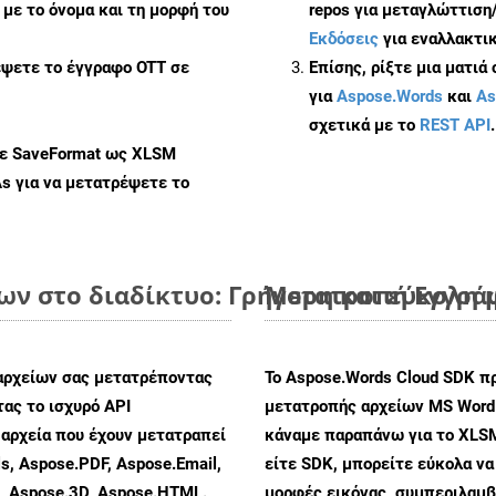
με το όνομα και τη μορφή του
repos για μεταγλώττιση
Εκδόσεις
για εναλλακτικ
έψετε το έγγραφο OTT σε
Επίσης, ρίξτε μια ματιά
για
Aspose.Words
και
As
σχετικά με το
REST API
.
με SaveFormat ως XLSM
As
για να μετατρέψετε το
ν στο διαδίκτυο: Γρήγορη και εύκολη 
Μετατροπή Εγγράφ
αρχείων σας μετατρέποντας
Το Aspose.Words Cloud SDK π
ας το ισχυρό API
μετατροπής αρχείων MS Word
αρχεία που έχουν μετατραπεί
κάναμε παραπάνω για το XLS
s, Aspose.PDF, Aspose.Email,
είτε SDK, μπορείτε εύκολα ν
s, Aspose.3D, Aspose.HTML.
μορφές εικόνας, συμπεριλαμβ