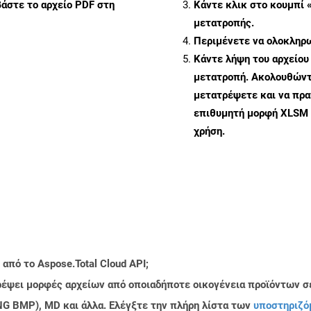
άστε το αρχείο PDF στη
Κάντε κλικ στο κουμπί 
μετατροπής.
Περιμένετε να ολοκληρω
Κάντε λήψη του αρχείου
μετατροπή. Ακολουθώντα
μετατρέψετε και να πρ
επιθυμητή μορφή XLSM 
χρήση.
από το Aspose.Total Cloud API;
τρέψει μορφές αρχείων από οποιαδήποτε οικογένεια προϊόντων σ
PNG BMP), MD και άλλα. Ελέγξτε την πλήρη λίστα των
υποστηριζό