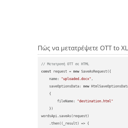
Πώς να μετατρέψετε OTT to X
// Μετατροπή OTT σε HTML
const
 request = 
new
 SaveAsRequest({

name
: 
"uploaded.docx"
,

saveOptionsData
: 
new
 HtmlSaveOptionsData
    {

fileName
: 
"destination.html"
    })

wordsApi.saveAs(request)

    .then(
(
_result
) =>
 {
