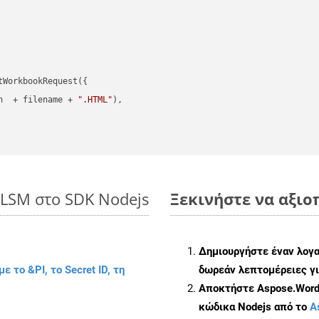
WorkbookRequest({

h  + filename + 
".HTML"
),

XLSM στο SDK Nodejs
Ξεκινήστε να αξιοπ
Δημιουργήστε έναν λογ
με το &PI, το Secret ID, τη
δωρεάν λεπτομέρειες γι
Αποκτήστε Aspose.Words
κώδικα Nodejs από το
A