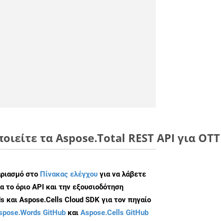
οιείτε τα Aspose.Total REST API για OT
αριασμό στο
Πίνακας ελέγχου
για να λάβετε
α το όριο API και την εξουσιοδότηση
 και Aspose.Cells Cloud SDK για τον πηγαίο
spose.Words GitHub
και
Aspose.Cells GitHub