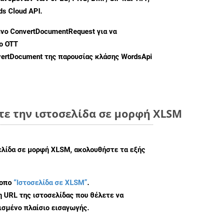
s Cloud API.
ενο
ConvertDocumentRequest
για να
ο OTT
ertDocument
της παρουσίας κλάσης WordsApi
τε την ιστοσελίδα σε μορφή XLSM
σελίδα σε μορφή XLSM, ακολουθήστε τα εξής
τοπο
“Ιστοσελίδα σε XLSM”
.
η URL της ιστοσελίδας που θέλετε να
σμένο πλαίσιο εισαγωγής.