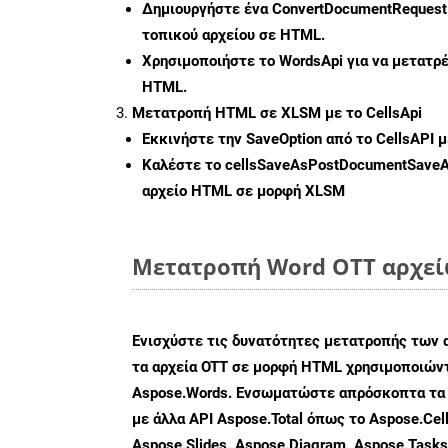
Δημιουργήστε ένα
ConvertDocumentRequest
τοπικού αρχείου σε HTML.
Χρησιμοποιήστε το WordsApi για να μετατρ
HTML.
Μετατροπή HTML σε XLSM με το CellsApi
Εκκινήστε την
SaveOption
από το CellsAPI 
Καλέστε το
cellsSaveAsPostDocumentSave
αρχείο HTML σε μορφή
XLSM
Μετατροπή Word OTT αρχείω
Ενισχύστε τις δυνατότητες μετατροπής των 
τα αρχεία OTT σε μορφή HTML χρησιμοποιώντ
Aspose.Words. Ενσωματώστε απρόσκοπτα τα 
με άλλα API Aspose.Total όπως το Aspose.Cell
Aspose.Slides, Aspose.Diagram, Aspose.Task