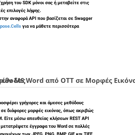
/χρήση του SDK μόνοι σας ή μεταβείτε στις
ές επιλογές λήψης.
 στην αναφορά API που βασίζεται σε Swagger
pose.Cells
για να μάθετε περισσότερα
μέθοδος
ων MS Word από OTT σε Μορφές Εικόνα
ροσφέρει γρήγορες και άμεσες μεθόδους
 σε διάφορες μορφές εικόνας, όπως ακριβώς
M. Είτε μέσω απευθείας κλήσεων REST API
α μετατρέψετε έγγραφα του Word σε πολλές
ανομένων των JPEG, PNG, BMP, GIF και TIFF,