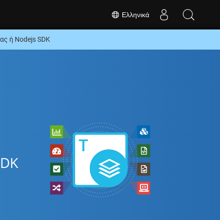
Ελληνικά
ς ή Nodejs SDK
SDK