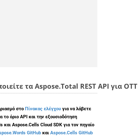
οιείτε τα Aspose.Total REST API για OTT
αριασμό στο
Πίνακας ελέγχου
για να λάβετε
α το όριο API και την εξουσιοδότηση
 και Aspose.Cells Cloud SDK για τον πηγαίο
spose.Words GitHub
και
Aspose.Cells GitHub