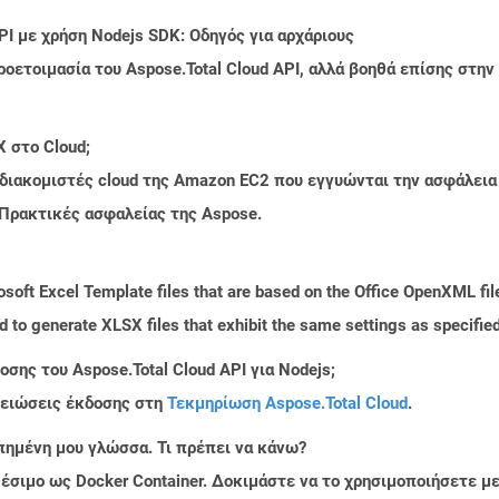
PI με χρήση Nodejs SDK: Οδηγός για αρχάριους
ροετοιμασία του Aspose.Total Cloud API, αλλά βοηθά επίσης στ
X στο Cloud;
 διακομιστές cloud της Amazon EC2 που εγγυώνται την ασφάλεια
 Πρακτικές ασφαλείας της Aspose.
osoft Excel Template files that are based on the Office OpenXML file
ed to generate XLSX files that exhibit the same settings as specified
σης του Aspose.Total Cloud API για Nodejs;
μειώσεις έκδοσης στη
Τεκμηρίωση Aspose.Total Cloud
.
πημένη μου γλώσσα. Τι πρέπει να κάνω?
ιαθέσιμο ως Docker Container. Δοκιμάστε να το χρησιμοποιήσετε 