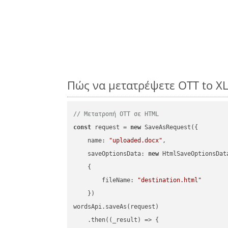
Πώς να μετατρέψετε OTT to X
// Μετατροπή OTT σε HTML
const
 request = 
new
 SaveAsRequest({

name
: 
"uploaded.docx"
,

saveOptionsData
: 
new
 HtmlSaveOptionsData
    {

fileName
: 
"destination.html"
    })

wordsApi.saveAs(request)

    .then(
(
_result
) =>
 {
