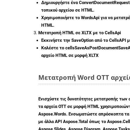
Δημιουργήστε ένα
ConvertDocumentRequest
τοπικού αρχείου σε HTML.
Χρησιμοποιήστε το WordsApi για να μετατρ
HTML.
Μετατροπή HTML σε XLTX με το CellsApi
Εκκινήστε την
SaveOption
από το CellsAPI 
Καλέστε το
cellsSaveAsPostDocumentSave
αρχείο HTML σε μορφή
XLTX
Μετατροπή Word OTT αρχείω
Ενισχύστε τις δυνατότητες μετατροπής των 
τα αρχεία OTT σε μορφή HTML χρησιμοποιώντ
Aspose.Words. Ενσωματώστε απρόσκοπτα τα 
με άλλα API Aspose.Total όπως το Aspose.Cell
Aspose.Slides, Aspose.Diagram, Aspose.Task