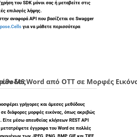
/χρήση του SDK μόνοι σας ή μεταβείτε στις
ές επιλογές λήψης.
 στην αναφορά API που βασίζεται σε Swagger
pose.Cells
για να μάθετε περισσότερα
μέθοδος
ων MS Word από OTT σε Μορφές Εικόνα
ροσφέρει γρήγορες και άμεσες μεθόδους
 σε διάφορες μορφές εικόνας, όπως ακριβώς
. Είτε μέσω απευθείας κλήσεων REST API
α μετατρέψετε έγγραφα του Word σε πολλές
ανομένων των JPEG, PNG, BMP, GIF και TIFF,