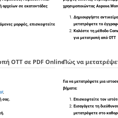
πή αρχείων σε εκατοντάδες
χρησιμοποιώντας Aspose.Word
Δημιουργήστε αντικείμ
μετατρέψετε το έγγραφ
ζόμενες μορφές, επισκεφτείτε
Καλέστε τη μέθοδο
Conv
για μετατροπή από OTT
οπή OTT σε PDF Online
Πώς να μετατρέψε
Για να μετατρέψετε μια ιστοσ
βήματα:
DF
.
ή σας.
Επισκεφτείτε τον ιστό
Εισαγάγετε τη διεύθυνσ
ή.
μετατρέψετε στο καθορι