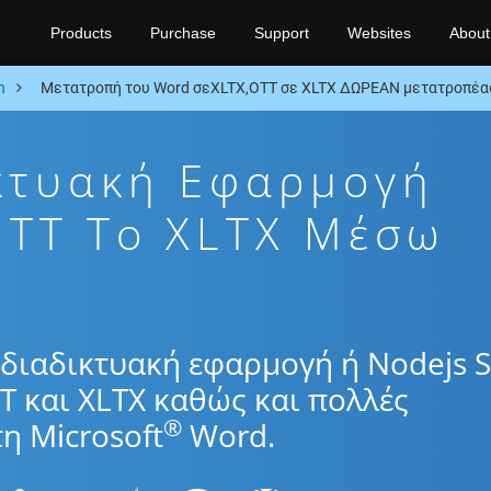
Products
Purchase
Support
Websites
About
n
Μετατροπή του Word σεXLTX,OTT σε XLTX ΔΩΡΕΑΝ μετατροπέας
κτυακή Εφαρμογή
TT To XLTX Μέσω
διαδικτυακή εφαρμογή ή Nodejs 
T και XLTX καθώς και πολλές
®
η Microsoft
Word.