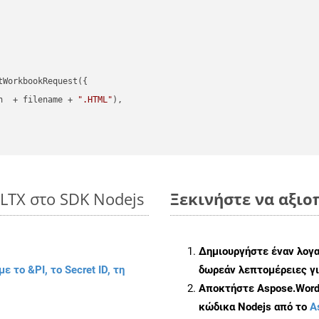
WorkbookRequest({

h  + filename + 
".HTML"
),

XLTX στο SDK Nodejs
Ξεκινήστε να αξιοπ
Δημιουργήστε έναν λογ
με το &PI, το Secret ID, τη
δωρεάν λεπτομέρειες γι
Αποκτήστε Aspose.Words
κώδικα Nodejs από το
A