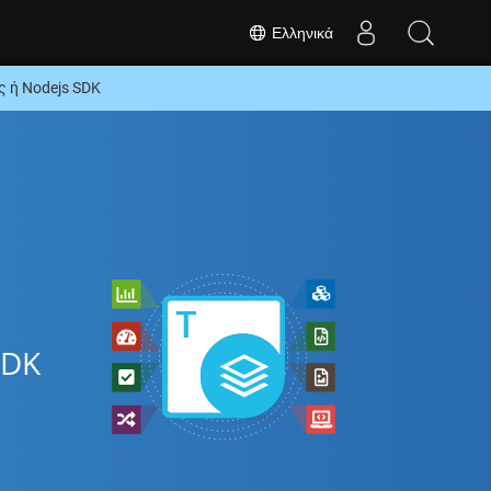
Ελληνικά
 ή Nodejs SDK
SDK