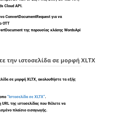
s Cloud API.
ενο
ConvertDocumentRequest
για να
ο OTT
ertDocument
της παρουσίας κλάσης WordsApi
τε την ιστοσελίδα σε μορφή XLTX
ελίδα σε μορφή XLTX, ακολουθήστε τα εξής
τοπο
“Ιστοσελίδα σε XLTX”
.
η URL της ιστοσελίδας που θέλετε να
σμένο πλαίσιο εισαγωγής.