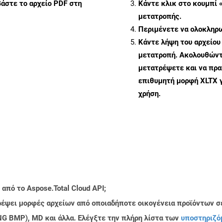
άστε το αρχείο PDF στη
Κάντε κλικ στο κουμπί 
μετατροπής.
Περιμένετε να ολοκληρω
Κάντε λήψη του αρχείου
μετατροπή. Ακολουθώντα
μετατρέψετε και να πρ
επιθυμητή μορφή XLTX 
χρήση.
από το Aspose.Total Cloud API;
τρέψει μορφές αρχείων από οποιαδήποτε οικογένεια προϊόντων σ
PNG BMP), MD και άλλα. Ελέγξτε την πλήρη λίστα των
υποστηριζό