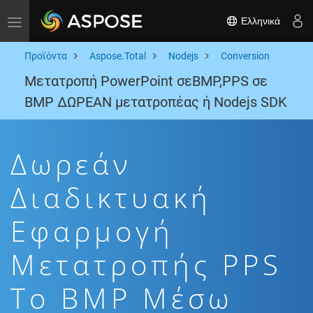
Ελληνικά
Toggle navigation
Προϊόντα
Aspose.Total
Nodejs
Conversion
Μετατροπή PowerPoint σεBMP,PPS σε
BMP ΔΩΡΕΑΝ μετατροπέας ή Nodejs SDK
Δωρεάν
Διαδικτυακή
Εφαρμογή
Μετατροπής PPS
To BMP Μέσω