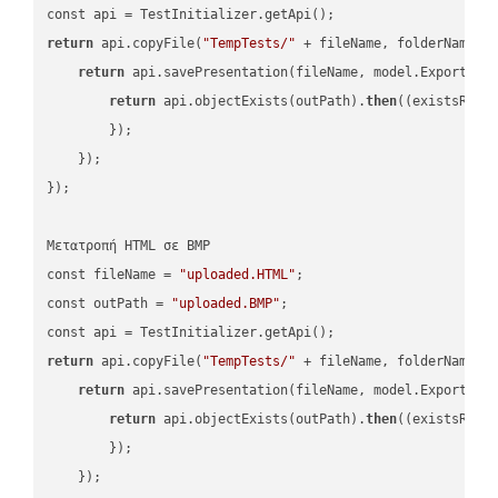
return
 api.copyFile(
"TempTests/"
 + fileName, folderName +
return
 api.savePresentation(fileName, model.ExportFor
return
 api.objectExists(outPath).
then
(
(existsResu
        });

    });

});

Μετατροπή HTML σε BMP

const fileName = 
"uploaded.HTML"
;

const outPath = 
"uploaded.BMP"
;

return
 api.copyFile(
"TempTests/"
 + fileName, folderName +
return
 api.savePresentation(fileName, model.ExportFor
return
 api.objectExists(outPath).
then
(
(existsResu
        });

    });
