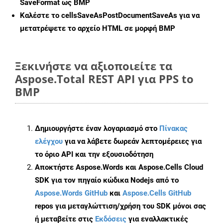
SaveFormat ως BMP
Καλέστε το
cellsSaveAsPostDocumentSaveAs
για να
μετατρέψετε το αρχείο HTML σε μορφή
BMP
Ξεκινήστε να αξιοποιείτε τα
Aspose.Total REST API για PPS to
BMP
Δημιουργήστε έναν λογαριασμό στο
Πίνακας
ελέγχου
για να λάβετε δωρεάν λεπτομέρειες για
το όριο API και την εξουσιοδότηση
Αποκτήστε Aspose.Words και Aspose.Cells Cloud
SDK για τον πηγαίο κώδικα Nodejs από το
Aspose.Words GitHub
και
Aspose.Cells GitHub
repos για μεταγλώττιση/χρήση του SDK μόνοι σας
ή μεταβείτε στις
Εκδόσεις
για εναλλακτικές