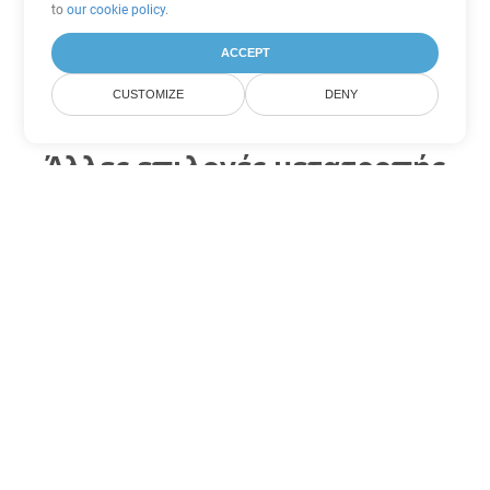
to
our cookie policy
.
ACCEPT
CUSTOMIZE
DENY
Άλλες επιλογές μετατροπής
PowerPoint
Μετατροπή PPS σε DOC
DOC:
Microsoft Word Binary Format
Μετατροπή PPS σε DOT
DOT:
Microsoft Word Template Files
Μετατροπή PPS σε DOCX
DOCX:
Office 2007+ Word Document