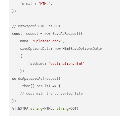
format
 : 
"HTML"
,

});

// Μετατροπή HTML σε DOT
const
 request = 
new
 SaveAsRequest({

name
: 
"uploaded.docx"
,

saveOptionsData
: 
new
 HtmlSaveOptionsData(

    {

fileName
: 
"destination.html"
    })

wordsApi.saveAs(request)

    .then(
(
_result
) =>
 {

// deal with the converted file
})

%!(EXTRA 
string
=HTML, 
string
=DOT)