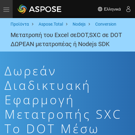
Ελληνικά
Toggle navigation
Προϊόντα
Aspose.Total
Nodejs
Conversion
Μετατροπή του Excel σεDOT,SXC σε DOT
ΔΩΡΕΑΝ μετατροπέας ή Nodejs SDK
Δωρεάν
Διαδικτυακή
Εφαρμογή
Μετατροπής SXC
To DOT Μέσω