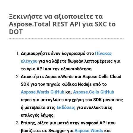
Ξεκινήστε να αξιοποιείτε τα
Aspose.Total REST API για SXC to
DOT
Δημιουργήστε έναν λογαριασμό στο
Πίνακας
ελέγχου
για να λάβετε δωρεάν λεπτομέρειες για
το όριο API και την εξουσιοδότηση
Αποκτήστε Aspose.Words και Aspose.Cells Cloud
SDK για τον πηγαίο κώδικα Nodejs από το
Aspose.Words GitHub
και
Aspose.Cells GitHub
repos για μεταγλώττιση/χρήση του SDK μόνοι σας
ή μεταβείτε στις
Εκδόσεις
για εναλλακτικές
επιλογές λήψης.
Επίσης, ρίξτε μια ματιά στην αναφορά API που
βασίζεται σε Swagger για
Aspose.Words
και