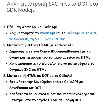
Απλή μετατροπή SXC Files to DOT στο
SDK Nodejs
Ρύθμιση WordsApi και CellsApi
Αρχικοποιήστε το
WordsApi
και το
CellsApi με το &PI,
το Secret ID, τη διεύθυνση URL σας
.
Μετατροπή SXC σε HTML με το WordsApi
Δημιουργήστε ένα
ConvertDocumentRequest
με το
όνομα και τη μορφή του τοπικού αρχείου σε HTML.
Χρησιμοποιήστε το WordsApi για να μετατρέψετε το
έγγραφο SXC σε HTML.
Μετατροπή HTML σε DOT με το CellsApi
Εκκινήστε την
SaveOption
από το CellsAPI με
SaveFormat ως DOT
Καλέστε το
cellsSaveAsPostDocumentSaveAs
για να
μετατρέψετε το αρχείο HTML σε μορφή
DOT