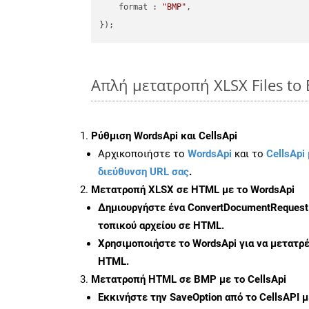
format
 : 
"BMP"
,

Απλή μετατροπή XLSX Files to
Ρύθμιση WordsApi και CellsApi
Αρχικοποιήστε το
WordsApi
και το
CellsApi 
διεύθυνση URL σας
.
Μετατροπή XLSX σε HTML με το WordsApi
Δημιουργήστε ένα
ConvertDocumentRequest
τοπικού αρχείου σε HTML.
Χρησιμοποιήστε το WordsApi για να μετατρ
HTML.
Μετατροπή HTML σε BMP με το CellsApi
Εκκινήστε την
SaveOption
από το CellsAPI 