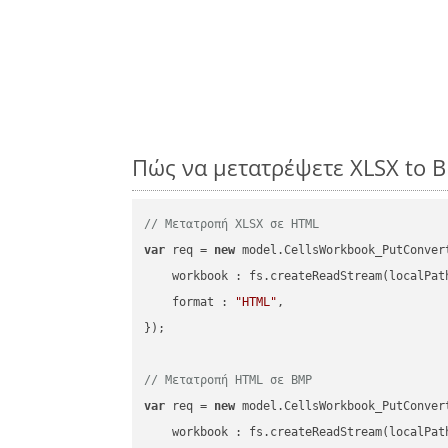
Πώς να μετατρέψετε XLSX to 
// Μετατροπή XLSX σε HTML
var
 req = 
new
 model.CellsWorkbook_PutConvert
workbook
 : fs.createReadStream(localPat
format
 : 
"HTML"
,

});

// Μετατροπή HTML σε BMP
var
 req = 
new
 model.CellsWorkbook_PutConvert
workbook
 : fs.createReadStream(localPat