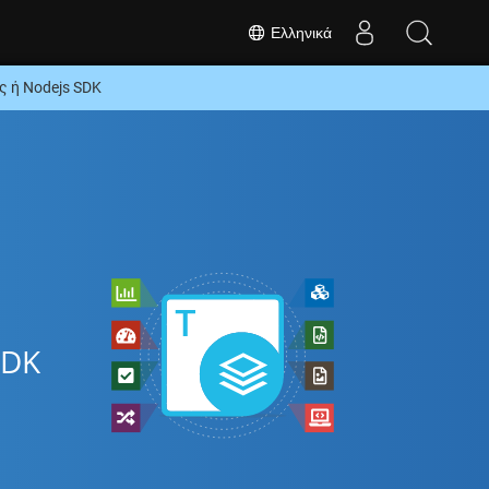
Ελληνικά
 ή Nodejs SDK
SDK