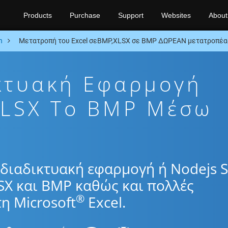
Products
Purchase
Support
Websites
About
n
Μετατροπή του Excel σεBMP,XLSX σε BMP ΔΩΡΕΑΝ μετατροπέας
κτυακή Εφαρμογή
XLSX To BMP Μέσω
διαδικτυακή εφαρμογή ή Nodejs 
SX και BMP καθώς και πολλές
®
η Microsoft
Excel.