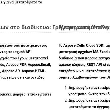
As
για να μετατρέψετε το
ίων στο διαδίκτυο: Γρήγορη και εύκολη
Μετατροπή Υπολογ
αρχείων σας μετατρέποντας
Το Aspose.Cells Cloud SDK πα
τας το ισχυρό API
μετατροπή αρχείων MS Excel 
ρχεία που έχουν μετατραπεί
διαδικασία που παρουσιάστηκ
ds, Aspose.PDF, Aspose.Email,
άμεσες κλήσεις REST API είτε
s, Aspose.3D, Aspose.HTML.
επιτρέπουν να μετατρέπετε φ
πή αρχείων σε εκατοντάδες
συμπεριλαμβανομένων των JPE
Δημιουργήστε αντικείμ
χρησιμοποιώντας την ι
ζόμενες μορφές, επισκεφτείτε
Δημιουργήστε αντικείμ
μετατρέψετε το έγγραφ