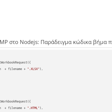
BMP στο Nodejs: Παράδειγμα κώδικα βήμα 
WorkbookRequest({

h  + filename + 
".XLSX"
),

WorkbookRequest({

h  + filename + 
".HTML"
),
