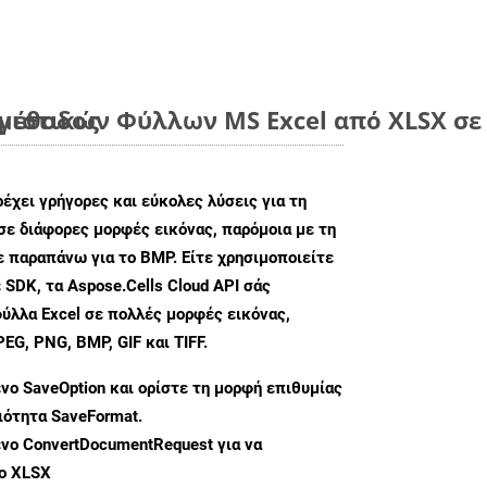
 μέθοδος
ιστικών Φύλλων MS Excel από XLSX σε 
ρέχει γρήγορες και εύκολες λύσεις για τη
σε διάφορες μορφές εικόνας, παρόμοια με τη
ε παραπάνω για το BMP. Είτε χρησιμοποιείτε
 SDK, τα Aspose.Cells Cloud API σάς
ύλλα Excel σε πολλές μορφές εικόνας,
G, PNG, BMP, GIF και TIFF.
ενο
SaveOption
και ορίστε τη μορφή επιθυμίας
διότητα
SaveFormat
.
ενο
ConvertDocumentRequest
για να
ο XLSX