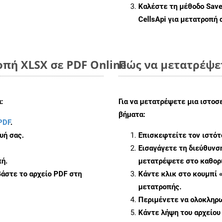
Καλέστε τη μέθοδο
Sav
CellsApi για μετατροπή
πή XLSX σε PDF Online
Πώς να μετατρέψε
:
Για να μετατρέψετε μια ιστοσ
βήματα:
PDF
.
υή σας.
Επισκεφτείτε τον ιστό
Εισαγάγετε τη διεύθυνσ
ή.
μετατρέψετε στο καθορι
άστε το αρχείο PDF στη
Κάντε κλικ στο κουμπί 
μετατροπής.
Περιμένετε να ολοκληρω
Κάντε λήψη του αρχείου