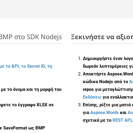
 BMP στο SDK Nodejs
Ξεκινήστε να αξιοπ
Δημιουργήστε έναν λογ
με το &PI, το Secret ID, τη
δωρεάν λεπτομέρειες γι
Αποκτήστε Aspose.Words
κώδικα Nodejs από το
A
με το όνομα και τη μορφή του
repos για μεταγλώττιση
Εκδόσεις
για εναλλακτικ
έψετε το έγγραφο XLSX σε
Επίσης, ρίξτε μια ματιά
για
Aspose.Words
και
As
σχετικά με το
REST API
.
με SaveFormat ως BMP