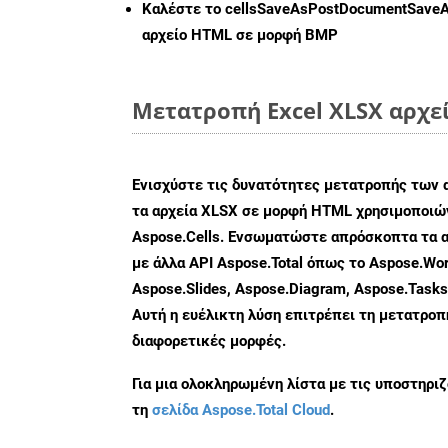
Καλέστε το
cellsSaveAsPostDocumentSave
αρχείο HTML σε μορφή
BMP
Μετατροπή Excel XLSX αρχε
Ενισχύστε τις δυνατότητες μετατροπής των 
τα αρχεία XLSX σε μορφή HTML χρησιμοποιών
Aspose.Cells. Ενσωματώστε απρόσκοπτα τα α
με άλλα API Aspose.Total όπως το Aspose.Wor
Aspose.Slides, Aspose.Diagram, Aspose.Task
Αυτή η ευέλικτη λύση επιτρέπει τη μετατρο
διαφορετικές μορφές.
Για μια ολοκληρωμένη λίστα με τις υποστηρι
τη
σελίδα Aspose.Total Cloud
.